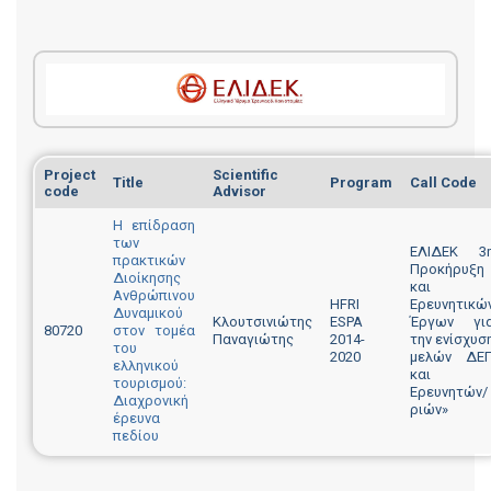
Project
Scientific
Title
Program
Call Code
code
Advisor
Η επίδραση
των
ΕΛΙΔΕΚ 3
πρακτικών
Προκήρυξη
Διοίκησης
και
Ανθρώπινου
HFRI
Ερευνητικώ
Δυναμικού
Κλουτσινιώτης
ESPA
Έργων γι
80720
στον τομέα
Παναγιώτης
2014-
την ενίσχυσ
του
2020
μελών ΔΕ
ελληνικού
και
τουρισμού:
Ερευνητών/
Διαχρονική
ριών»
έρευνα
πεδίου