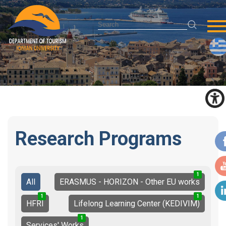
Research Programs
1
1
2
All
ERASMUS - HORIZON - Other EU works
1
0
1
1
1
2
HFRI
Lifelong Learning Center (KEDIVIM)
1
2
3
Services' Works