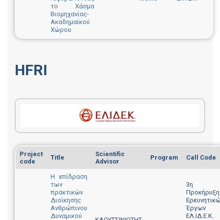
το Χάσμα
Βιομηχανίας-
Ακαδημαϊκού
Χώρου
HFRI
Project
Scientific
Title
Program
Call Code
code
Advisor
Η επίδραση
των
3η
πρακτικών
Προκήρυξη
Διοίκησης
Ερευνητικ
Ανθρώπινου
Έργων
Δυναμικού
ΕΛ.ΙΔ.Ε.Κ.
ΚΛΟΥΤΣΙΝΙΩΤΗΣ