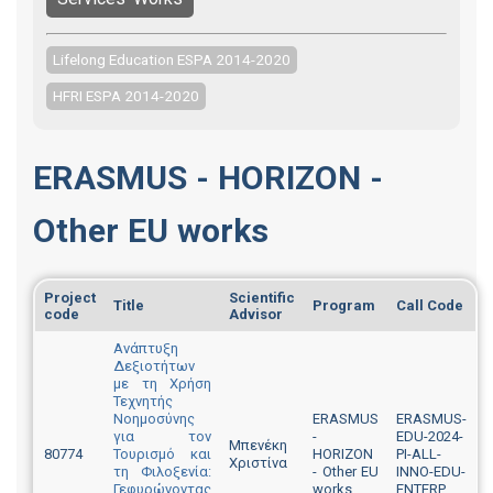
Lifelong Education ESPA 2014-2020
HFRI ESPA 2014-2020
ERASMUS - HORIZON -
Other EU works
Project
Scientific
Title
Program
Call Code
code
Advisor
Ανάπτυξη
Δεξιοτήτων
με τη Χρήση
Τεχνητής
Νοημοσύνης
ERASMUS
ERASMUS-
για τον
-
EDU-2024-
Μπενέκη
80774
Τουρισμό και
HORIZON
PI-ALL-
Χριστίνα
τη Φιλοξενία:
- Other EU
INNO-EDU-
Γεφυρώνοντας
works
ENTERP