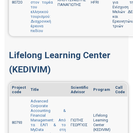
80720
στον τομέα
HFRI
για τη
ΠΑΝΑΓΙΩΤΗΣ
του
Ενίσχυση
ελληνικού
Μελών ΔΕ
τουρισμού:
και
Διαχρονική
Ερευνητών
έρευνα
τριών
πεδίου
Lifelong Learning Center
(KEDIVIM)
Project
Scientific
Call
Title
Program
code
Advisor
Code
Advanced
Corporate
Accounting &
Financial
Lifelong
Management: Από
ΓΙΩΤΗΣ
Learning
80793
τα ΕΛΠ & το
ΓΕΩΡΓΙΟΣ
Center
MyData στη
(KEDIVIM)