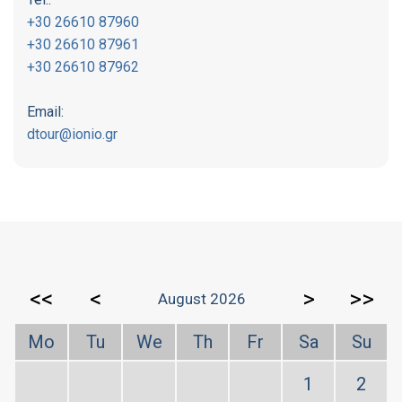
+30 26610 87960
+30 26610 87961
+30 26610 87962
Email:
dtour@ionio.gr
<<
<
>
>>
August 2026
Mo
Tu
We
Th
Fr
Sa
Su
1
2