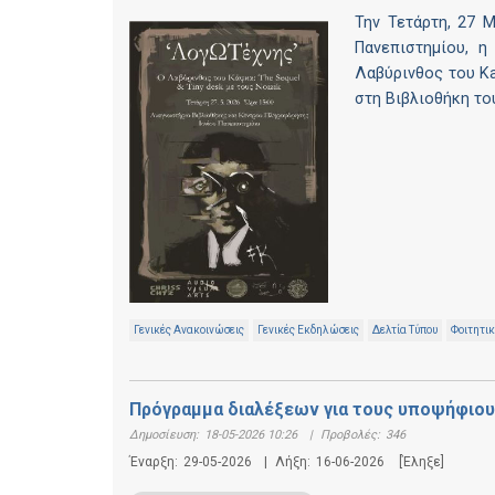
Την Τετάρτη, 27 
Πανεπιστημίου, 
Λαβύρινθος του Ka
στη Βιβλιοθήκη του
Γενικές Ανακοινώσεις
Γενικές Εκδηλώσεις
Δελτία Τύπου
Φοιτητι
Πρόγραμμα διαλέξεων για τους υποψήφιου
Δημοσίευση:
18-05-2026 10:26
|
Προβολές:
346
Έναρξη:
29-05-2026
|
Λήξη:
16-06-2026
[Έληξε]