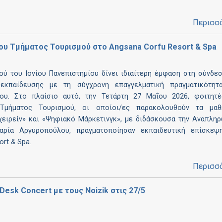
Περισσ
ου Τμήματος Τουρισμού στο Angsana Corfu Resort & Spa
ού του Ιονίου Πανεπιστημίου δίνει ιδιαίτερη έμφαση στη σύνδε
 εκπαίδευσης με τη σύγχρονη επαγγελματική πραγματικότητ
δου. Στο πλαίσιο αυτό, την Τετάρτη 27 Μαΐου 2026, φοιτητέ
Τμήματος Τουρισμού, οι οποίοι/ες παρακολουθούν τα μαθ
χειρείν» και «Ψηφιακό Μάρκετινγκ», με διδάσκουσα την Αναπλη
αρία Αργυροπούλου, πραγματοποίησαν εκπαιδευτική επίσκεψ
ort & Spa.
Περισσ
 Desk Concert με τους Noizik στις 27/5