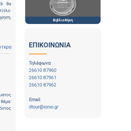
26 θα
τίτλο:
γηση,
Βιβλιοθήκη
ΕΠΙΚΟΙΝΩΝΙΑ
ότερα
Τηλέφωνα:
26610 87960
26610 87961
26610 87962
ματος
Email:
 θέμα:
dtour@ionio.gr
όντος