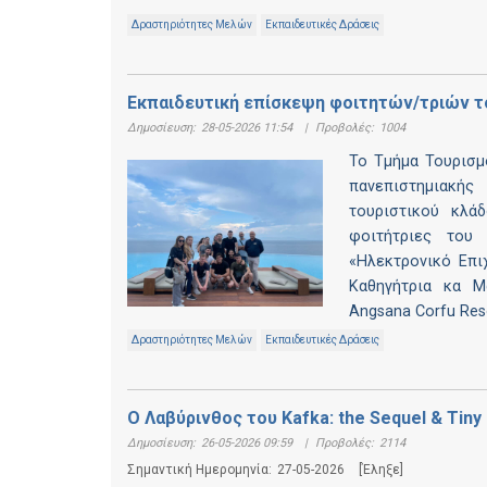
Δραστηριότητες Μελών
Εκπαιδευτικές Δράσεις
Εκπαιδευτική επίσκεψη φοιτητών/τριών τ
Δημοσίευση:
28-05-2026 11:54
|
Προβολές:
1004
Το Τμήμα Τουρισμ
πανεπιστημιακής
τουριστικού κλά
φοιτήτριες του 
«Ηλεκτρονικό Επι
Καθηγήτρια κα Μ
Angsana Corfu Res
Δραστηριότητες Μελών
Εκπαιδευτικές Δράσεις
Ο Λαβύρινθος του Kafka: the Sequel & Tiny
Δημοσίευση:
26-05-2026 09:59
|
Προβολές:
2114
Σημαντική Ημερομηνία:
27-05-2026
[Έληξε]