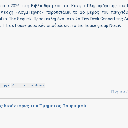
Μαΐου 2026, στη Βιβλιοθήκη και στο Κέντρο Πληροφόρησης του 
η Λέσχη «ΛογΩΤέχνης» παρουσιάζει το 2ο μέρος του παιχνιδι
fka: The Sequel». Προσκεκλημένοι στο 2ο Tiny Desk Concert της 
 Ι.Π. σε house μουσικές αποδράσεις, το trio house group Noizik.
κά Έργα
Δραστηριότητες Μελών
Περισσ
ς διδάκτορες του Τμήματος Τουρισμού