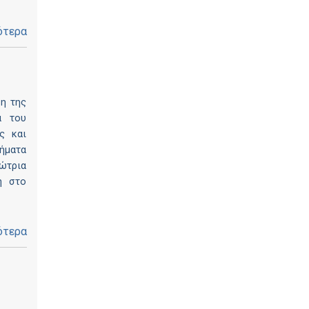
ότερα
ση της
α του
ς και
ήματα
ρώτρια
η στο
ότερα