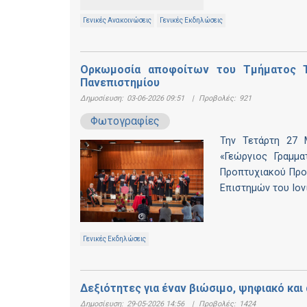
Γενικές Ανακοινώσεις
Γενικές Εκδηλώσεις
Ορκωμοσία αποφοίτων του Τμήματος Τ
Πανεπιστημίου
Δημοσίευση:
03-06-2026 09:51
|
Προβολές:
921
Φωτογραφίες
Την Τετάρτη 27 
«Γεώργιος Γραμμ
Προπτυχιακού Προ
Επιστημών του Ιον
Γενικές Εκδηλώσεις
Δεξιότητες για έναν βιώσιμο, ψηφιακό και
Δημοσίευση:
29-05-2026 14:56
|
Προβολές:
1424