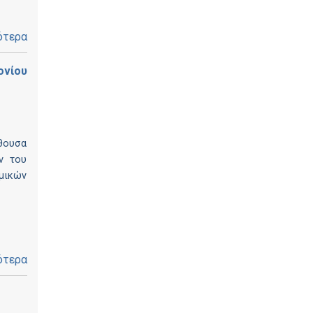
ότερα
ονίου
θουσα
ν του
μικών
ότερα