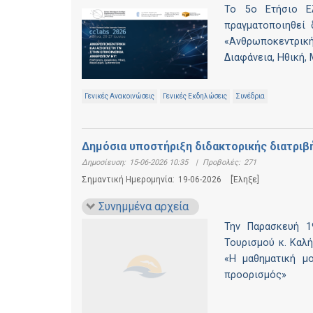
Το 5ο Ετήσιο Ε
πραγματοποιηθεί 
«Ανθρωποκεντρικ
Διαφάνεια, Ηθική,
Γενικές Ανακοινώσεις
Γενικές Εκδηλώσεις
Συνέδρια
Δημόσια υποστήριξη διδακτορικής διατριβ
Δημοσίευση:
15-06-2026 10:35
|
Προβολές:
271
Σημαντική Ημερομηνία:
19-06-2026
[Έληξε]
Συνημμένα αρχεία
Την Παρασκευή 1
Τουρισμού κ. Καλή
«Η μαθηματική μ
προορισμός»