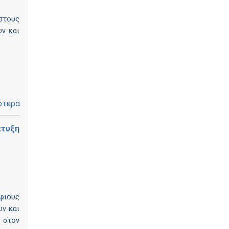
στους
ων και
ότερα
πτυξη
φιους
ών και
 στον