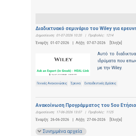
Διαδικτυακό σεμινάριο του Wiley για ερε
Δημοσίευση:
01-07-2026 10:20
|
Προβολές:
1214
Έναρξη:
01-07-2026
|
Λήξη:
07-07-2026
[Έληξε]
Αυτό το διαδικτυ
ιδρύματα που επω
με την Wiley.
Γενικές Ανακοινώσεις
Έρευνα
Εκπαιδευτικές Δράσεις
Ανακοίνωση Προγράμματος του 5ου Ετήσιο
Δημοσίευση:
17-06-2026 13:07
|
Προβολές:
1125
Έναρξη:
26-06-2026
|
Λήξη:
27-06-2026
[Έληξε]
Συνημμένα αρχεία