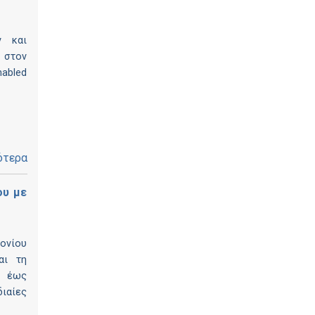
ν και
 στον
nabled
ότερα
ου με
ονίου
αι τη
6 έως
διαίες