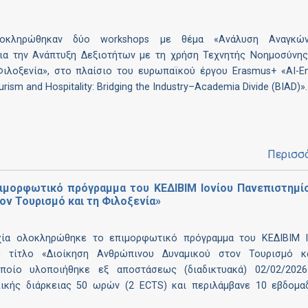
οκληρώθηκαν δύο workshops με θέμα «Ανάλυση Αναγκώ
ια την Ανάπτυξη Δεξιοτήτων με τη χρήση Τεχνητής Νοημοσύνης
Φιλοξενία», στο πλαίσιο του ευρωπαϊκού έργου Erasmus+ «AI-E
Tourism and Hospitality: Bridging the Industry–Academia Divide (BIAD)».
Περισσ
ιμορφωτικό πρόγραμμα του ΚΕΔΙΒΙΜ Ιονίου Πανεπιστημί
ον Τουρισμό και τη Φιλοξενία»
χία ολοκληρώθηκε το επιμορφωτικό πρόγραμμα του ΚΕΔΙΒΙΜ Ι
ε τίτλο «Διοίκηση Ανθρώπινου Δυναμικού στον Τουρισμό κ
οποίο υλοποιήθηκε εξ αποστάσεως (διαδικτυακά) 02/02/202
λικής διάρκειας 50 ωρών (2 ECTS) και περιλάμβανε 10 εβδομα