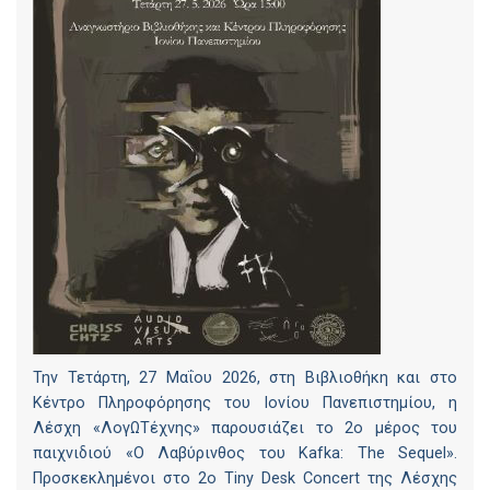
Την Τετάρτη, 27 Μαΐου 2026, στη Βιβλιοθήκη και στο
Κέντρο Πληροφόρησης του Ιονίου Πανεπιστημίου, η
Λέσχη «ΛογΩΤέχνης» παρουσιάζει το 2ο μέρος του
παιχνιδιού «Ο Λαβύρινθος του Kafka: The Sequel».
Προσκεκλημένοι στο 2ο Tiny Desk Concert της Λέσχης