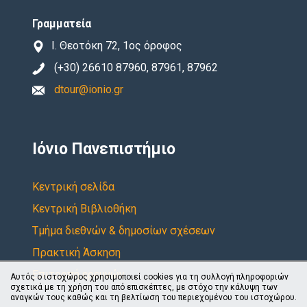
Γραμματεία
Ι. Θεοτόκη 72, 1ος όροφος
(+30) 26610 87960, 87961, 87962
dtour@ionio.gr
Ιόνιο Πανεπιστήμιο
Κεντρική σελίδα
Κεντρική Βιβλιοθήκη
Τμήμα διεθνών & δημοσίων σχέσεων
Πρακτική Άσκηση
Επιτροπή ερευνών
Αυτός ο ιστοχώρος χρησιμοποιεί cookies για τη συλλογή πληροφοριών
σχετικά με τη χρήση του από επισκέπτες, με στόχο την κάλυψη των
αναγκών τους καθώς και τη βελτίωση του περιεχομένου του ιστοχώρου.