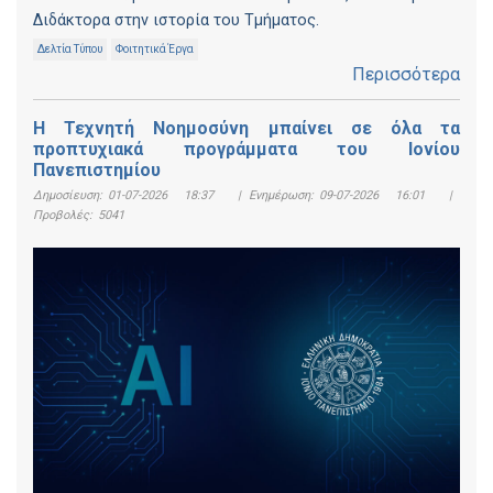
Διδάκτορα στην ιστορία του Τμήματος.
Δελτία Τύπου
Φοιτητικά Έργα
Περισσότερα
Η Τεχνητή Νοημοσύνη μπαίνει σε όλα τα
προπτυχιακά προγράμματα του Ιονίου
Πανεπιστημίου
Δημοσίευση:
01-07-2026 18:37
|
Ενημέρωση:
09-07-2026 16:01
|
Προβολές:
5041