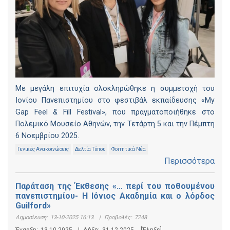
Με μεγάλη επιτυχία ολοκληρώθηκε η συμμετοχή του
Ιονίου Πανεπιστημίου στο φεστιβάλ εκπαίδευσης «My
Gap Feel & Fill Festival», που πραγματοποιήθηκε στο
Πολεμικό Μουσείο Αθηνών, την Τετάρτη 5 και την Πέμπτη
6 Νοεμβρίου 2025.
Γενικές Ανακοινώσεις
Δελτία Τύπου
Φοιτητικά Νέα
Περισσότερα
Παράταση της Έκθεσης «… περί του ποθουμένου
πανεπιστημίου- Η Ιόνιος Ακαδημία και ο λόρδος
Guilford»
Δημοσίευση:
13-10-2025 16:13
|
Προβολές:
7248