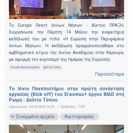
Το Europe Direct Ιονίων Νήσων - Δίκτυο ΠΡΑΞΗ,
διοργάνωσε την Πέμπτη 14 Μαΐου την εναρκτήρια
εκδήλωσή του με τίτλο «Η Ευρώπη στην Περιφέρεια
Ιονίων Νήσων». Η εκδήλωση πραγματοποιήθηκε στο
εμβληματικό κτίριο της Ιονίου Ακαδημίας στην Κέρκυρα,
με αφορμή τον εορτασμό της Ημέρας της Ευρώπης.
Γενικές Ανακοινώσεις
Δελτία Τύπου
Περισσότερα
Το Ιόνιο Πανεπιστήμιο στην πρώτη συνάντηση
εργασίας (Kick-off) του Erasmus+ έργου BIAD στη
Ρώμη - Δελτίο Τύπου
Δημοσίευση:
09-02-2026 10:24
|
Προβολές:
1781
Συνημμένα αρχεία
Φωτογραφίες