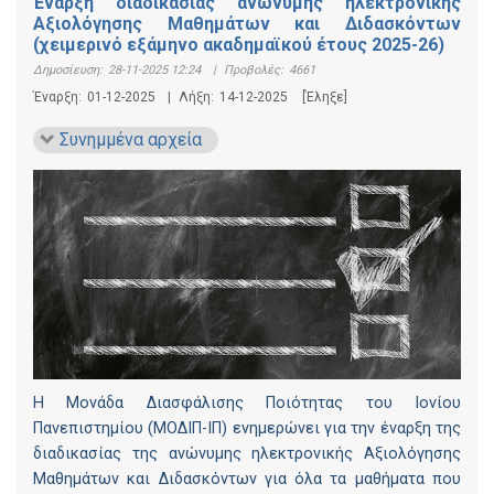
Έναρξη διαδικασίας ανώνυμης ηλεκτρονικής
Αξιολόγησης Μαθημάτων και Διδασκόντων
(χειμερινό εξάμηνο ακαδημαϊκού έτους 2025-26)
Δημοσίευση:
28-11-2025 12:24
|
Προβολές:
4661
Έναρξη:
01-12-2025
|
Λήξη:
14-12-2025
[Έληξε]
Συνημμένα αρχεία
Η Μονάδα Διασφάλισης Ποιότητας του Ιονίου
Πανεπιστημίου (ΜΟΔΙΠ-ΙΠ) ενημερώνει για την έναρξη της
διαδικασίας της ανώνυμης ηλεκτρονικής Αξιολόγησης
Μαθημάτων και Διδασκόντων για όλα τα μαθήματα που