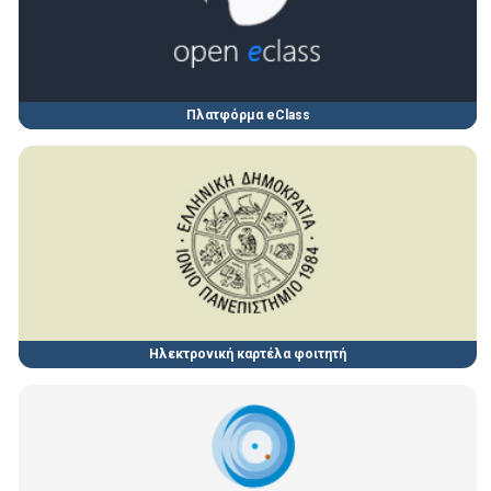
Πλατφόρμα eClass
Ηλεκτρονική καρτέλα φοιτητή