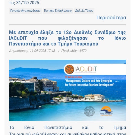
τις 31/12/2025.
Γενικές Ανακοινώσεις
Γενικές Εκδηλώσεις
Δελτία Τύπου
Περισσότερα
Με επιτυχία έληξε το 12ο Διεθνές Συνέδριο της
IACuDiT που φιλοξένησαν το Ιόνιο
Πανεπιστήμιο και το Τμήμα Τουρισμού
Δημοσίευση:
11-09-2025 17:43
|
Προβολές:
4470
Το Ιόνιο Πανεπιστήμιο και το Τμήμα
Τουρισμού φιλοξένησαν και συνέβαλαν καθοριστικά στην