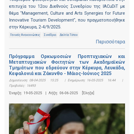
επιτυχία του 12ου Διεθνούς Συνεδρίου της IACuDiT με
θέμα "Management, Culture and Arts Synergies for Future
Innovative Tourism Development", που πραγματοποιήθηκε
στην Κέρκυρα, 2-4/9/2025.
Γενικές Ανακοινώσεις
Συνέδρια
Δελτία Τύπου
Περισσότερα
Πρόγραμμα Ορκωμοσιών Προπτυχιακών και
Μεταπτυχιακών Φοιτητών των Ακαδημαϊκών
Τμημάτων που εδρεύουν στην Κέρκυρα, Λευκάδα,
Κεφαλονιά και Ζάκυνθο - Μάιος-Ιούνιος 2025
Δημοσίευση:
08-04-2025 15:25
|
Ενημέρωση:
16-05-2025 16:44
|
Προβολές:
16493
Έναρξη:
19-05-2025
|
Λήξη:
06-06-2025
[Έληξε]