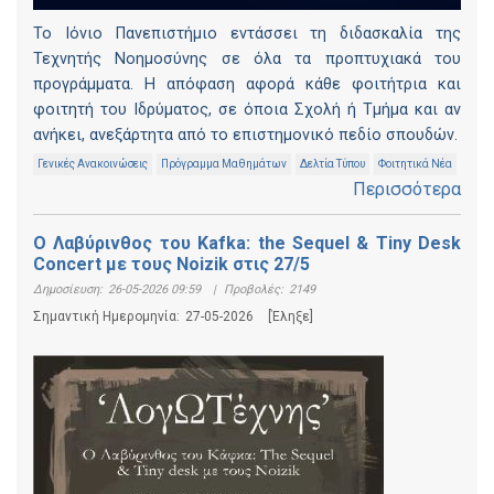
Το Ιόνιο Πανεπιστήμιο εντάσσει τη διδασκαλία της
Τεχνητής Νοημοσύνης σε όλα τα προπτυχιακά του
προγράμματα. Η απόφαση αφορά κάθε φοιτήτρια και
φοιτητή του Ιδρύματος, σε όποια Σχολή ή Τμήμα και αν
ανήκει, ανεξάρτητα από το επιστημονικό πεδίο σπουδών.
Γενικές Ανακοινώσεις
Πρόγραμμα Μαθημάτων
Δελτία Τύπου
Φοιτητικά Νέα
Περισσότερα
Ο Λαβύρινθος του Kafka: the Sequel & Tiny Desk
Concert με τους Noizik στις 27/5
Δημοσίευση:
26-05-2026 09:59
|
Προβολές:
2149
Σημαντική Ημερομηνία:
27-05-2026
[Έληξε]