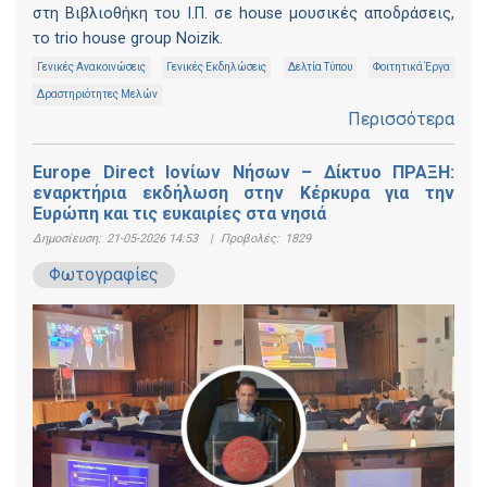
στη Βιβλιοθήκη του Ι.Π. σε house μουσικές αποδράσεις,
το trio house group Noizik.
Γενικές Ανακοινώσεις
Γενικές Εκδηλώσεις
Δελτία Τύπου
Φοιτητικά Έργα
Δραστηριότητες Μελών
Περισσότερα
Europe Direct Ιονίων Νήσων – Δίκτυο ΠΡΑΞΗ:
εναρκτήρια εκδήλωση στην Κέρκυρα για την
Ευρώπη και τις ευκαιρίες στα νησιά
Δημοσίευση:
21-05-2026 14:53
|
Προβολές:
1829
Φωτογραφίες