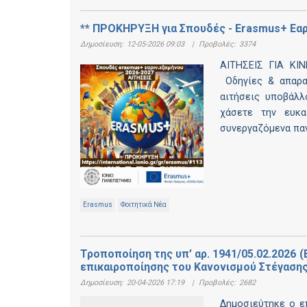
** ΠΡΟΚΗΡΥΞΗ για Σπουδές - Erasmus+ Εαρ
Δημοσίευση:
12-05-2026 09:03
|
Προβολές:
3374
ΑΙΤΗΣΕΙΣ ΓΙΑ ΚΙ
Οδηγίες & απαραίτ
αιτήσεις υποβάλλ
χάσετε την ευκα
συνεργαζόμενα πα
Erasmus
Φοιτητικά Νέα
Τροποποίηση της υπ’ αρ. 1941/05.02.2026 
επικαιροποίησης του Κανονισμού Στέγασης
Δημοσίευση:
20-04-2026 17:19
|
Προβολές:
2682
Δημοσιεύτηκε ο ε