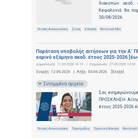
διακοπών ακαδ. 
Κεφαλονιά θα πα
30/08/2026.
Γενικές Ανακοινώσεις
Σίτιση
Στέγαση
Φοιτητικά Νέα
Παράταση υποβολής αιτήσεων για την Α’ 
εαρινό εξάμηνο ακαδ. έτους 2025-2026 [έως
Δημοσίευση:
11-05-2026 16:19
|
Ενημέρωση:
27-05-2026 14:50
Έναρξη:
12-05-2026
|
Λήξη:
03-06-2026
[Έληξε]
Συνημμένα αρχεία
Σας ενημερώνουμε
ΠΡΟΣΚΛΗΣΗ Αίτηση
έτους 2025-2026 έ
Γενικές Ανακοινώσεις
Προκηρύξεις
Πρακτική Άσκηση
Φοιτητικά