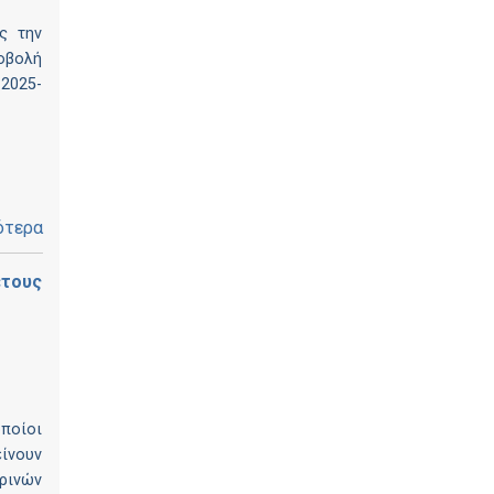
ς την
ποβολή
 2025-
ότερα
έτους
ποίοι
είνουν
ερινών