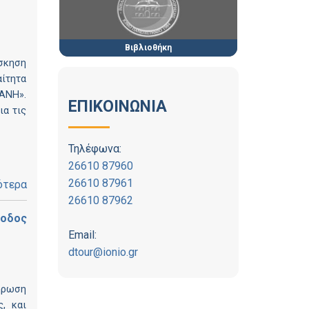
Βιβλιοθήκη
Άσκηση
αίτητα
ΑΝΗ».
ΕΠΙΚΟΙΝΩΝΙΑ
ια τις
Τηλέφωνα:
26610 87960
26610 87961
ότερα
26610 87962
ίοδος
Email:
dtour@ionio.gr
λήρωση
, και