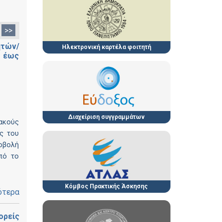
>>
ητών/
Ηλεκτρονική καρτέλα φοιτητή
: έως
Διαχείριση συγγραμμάτων
ακούς
ς του
οβολή
πό το
Κόμβος Πρακτικής Άσκησης
ότερα
ορείς