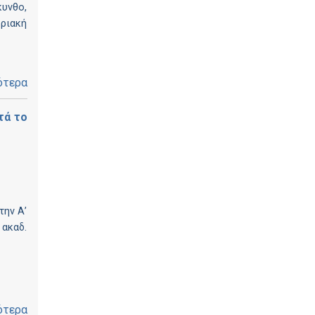
υνθο,
ριακή
ότερα
τά το
την Α’
ακαδ.
ότερα