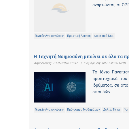
αναρτώνται, οι ΟΡ
Γενικές Ανακοινώσεις
Πρακτική Άσκηση
Φοιτητικά Νέα
Η Τεχνητή Νοημοσύνη μπαίνει σε όλα τα π
Δημοσίευση:
01-07-2026 18:37
|
Ενημέρωση:
09-07-2026 16:01
Το Ιόνιο Πανεπισ
προπτυχιακά του
Ιδρύματος, σε όπο
σπουδών.
Γενικές Ανακοινώσεις
Πρόγραμμα Μαθημάτων
Δελτία Τύπου
Φοι