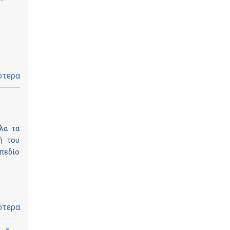
ότερα
λα τα
ή του
 πεδίο
ότερα