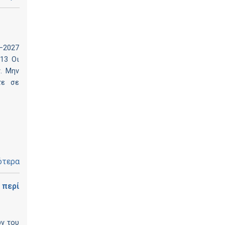
–2027
113 Οι
ν. Μην
τε σε
ότερα
 περί
ών του