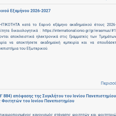
ινού Εξαμήνου 2026-2027
ΝΗΤΙΚΟΤΗΤΑ κατά το Εαρινό εξάμηνο ακαδημαϊκού έτους 2026
ητα δικαιολογητικά : https://international.ionio.gr/gr/erasmus/#
ονται αποκλειστικά ηλεκτρονικά στις Γραμματείς των Τμημάτω
ιρία να αποκτήσετε ακαδημαϊκή εμπειρία και να σπουδάσε
νεπιστήμια του Εξωτερικού.
Περισσ
(Β’ 884) απόφασης της Συγκλήτου του Ιονίου Πανεπιστημίου
 Φοιτητών του Ιονίου Πανεπιστημίου
πικαιροποιημένος κανονισμός στέγασης φοιτητών και φοιτητρι