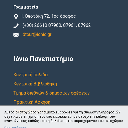
Γραμματεία
Ι. Θεοτόκη 72, 1ος όροφος
(+30) 26610 87960, 87961, 87962
dtour@ionio.gr
Ιόνιο Πανεπιστήμιο
Κεντρική σελίδα
Κεντρική Βιβλιοθήκη
Τμήμα διεθνών & δημοσίων σχέσεων
Πρακτική Άσκηση
Επιτροπή ερευνών
Αυτός ο ιστοχώρος χρησιμοποιεί cookies για τη συλλογή πληροφοριών
σχετικά με τη χρήση του από επισκέπτες, με στόχο την κάλυψη των
αναγκών τους καθώς και τη βελτίωση του περιεχομένου του ιστοχώρου.