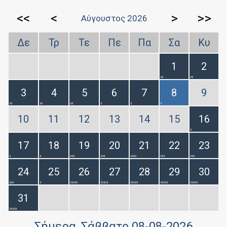
<<
<
>
>>
Αύγουστος 2026
Δε
Τρ
Τε
Πε
Πα
Σα
Κυ
1
2
3
4
5
6
7
8
9
10
11
12
13
14
15
16
17
18
19
20
21
22
23
24
25
26
27
28
29
30
31
Σήμερα
, Σάββατο 08-08-2026