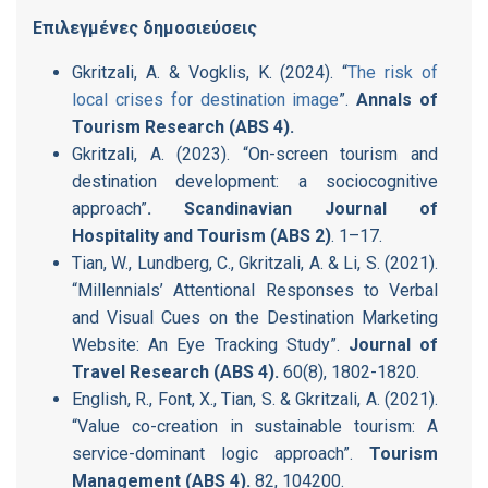
Επιλεγμένες
δημοσιεύσεις
Gkritzali, A. & Vogklis, K. (2024). “
The risk of
local crises for destination image
”.
Annals of
Tourism Research (ABS 4)
.
Gkritzali, A. (2023). “On-screen tourism and
destination development: a sociocognitive
approach”
. Scandinavian Journal of
Hospitality and Tourism
(ABS 2)
. 1–17.
Tian, W., Lundberg, C., Gkritzali, A. & Li, S. (2021).
“Millennials’ Attentional Responses to Verbal
and Visual Cues on the Destination Marketing
Website: An Eye Tracking Study”.
Journal of
Travel Research (ABS 4).
60(8), 1802-1820.
English, R., Font, X., Tian, S. & Gkritzali, A. (2021).
“Value co-creation in sustainable tourism: A
service-dominant logic approach”.
Tourism
Management (ABS 4).
82, 104200.