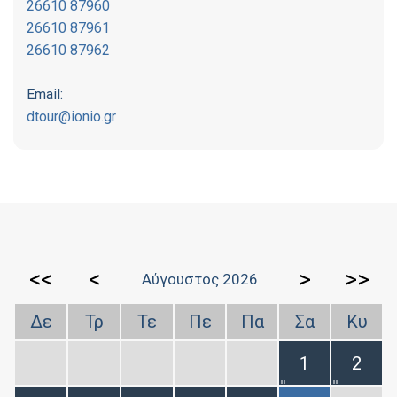
26610 87960
26610 87961
26610 87962
Email:
dtour@ionio.gr
<<
<
>
>>
Αύγουστος 2026
Δε
Τρ
Τε
Πε
Πα
Σα
Κυ
1
2