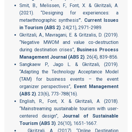
Smit, B., Melissen, F., Font, X. & Gkritzali, A.
(2021). “Designing for experiences: a
metaethnographic synthesis
”. Current Issues
in Tourism (ABS 2)
. 24(21), 2971-2989.
Gkritzali, A., Mavragani, E. & Gritzalis, D. (2019).
“Negative MWOM and value co-destruction
during destination crises”,
Business Process
Management Journal (ABS 2)
. 26(4), 839-856.
Sangkaew P., Jago L. & Gkritzali, (2019).
“Adapting the Technology Acceptance Model
(TAM) for business events – the event
organizer perspectives”,
Event Management
(ABS 2)
. 23(6), 773-788(16).
English, R., Font, X. & Gkritzali, A. (2018).
“Mainstreaming sustainable tourism with user-
centered design”,
Journal of Sustainable
Tourism (ABS 3)
. 26(10), 1651-1667.
Gkritzali, A. (2017). “Online Destination