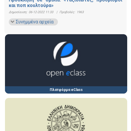
και ποπ κουλτούρα»
Δημοσίευση:
06-12-2022 11:33
|
Προβολές:
1963
Συνημμένα αρχεία
Πλατφόρμα eClass