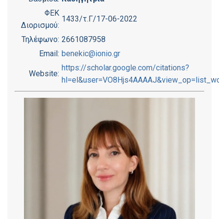
ΦΕΚ
1433/τ.Γ/17-06-2022
Διορισμού:
Τηλέφωνο:
2661087958
Email:
benekic@ionio.gr
https://scholar.google.com/citations?
Website:
hl=el&user=VO8Hjs4AAAAJ&view_op=list_wo