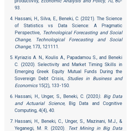
productivity,
Economic Analysis and Policy,
70, 80-
93.
Hassani, H., Silva, E., Beneki, C. (2021). The Science
of Statistics vs Data Science: A Pragmatic
Perspective,
Technological Forecasting and Social
Change, Technological Forecasting and Social
Change,
173, 121111.
Kyriazis A. N., Koulis A., Papadamou S., and Beneki
C. (2020). Selectivity and Market Timing Skills in
Emerging Greek Equity Mutual Funds During the
Sovereign Debt Crisis,
Studies in Business and
Economics
15(2), 133-150.
Hassani, H., Unger, S., Beneki, C. (2020
). Big Data
and Actuarial Science,
Big Data and Cognitive
Computing,
4(4), 40.
Hassani, H., Beneki, C., Unger, S., Mazinani, M.J., &
Yeganegi, M. R. (2020).
Text Mining in Big Data