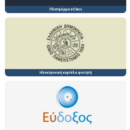
Πλατφόρμα eClass
Ηλεκτρονική καρτέλα φοιτητή