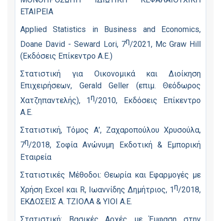
ΕΤΑΙΡΕΙΑ
Applied Statistics in Business and Economics,
η
Doane David - Seward Lori, 7
/2021, Mc Graw Hill
(Εκδόσεις Επίκεντρο Α.Ε.)
Στατιστική για Οικονομικά και Διοίκηση
Επιχειρήσεων, Gerald Geller (επιμ. Θεόδωρος
η
Χατζηπαντελής), 1
/2010, Εκδόσεις Επίκεντρο
Α.Ε.
Στατιστική, Τόμος Α’, Ζαχαροπούλου Χρυσούλα,
η
7
/2018, Σοφία Ανώνυμη Εκδοτική & Εμπορική
Εταιρεία
Στατιστικές Μέθοδοι: Θεωρία και Εφαρμογές με
η
Χρήση Excel και R, Ιωαννίδης Δημήτριος, 1
/2018,
ΕΚΔΟΣΕΙΣ Α. ΤΖΙΟΛΑ & ΥΙΟΙ Α.Ε.
Στατιστική: Βασικές Αρχές με Έμφαση στην