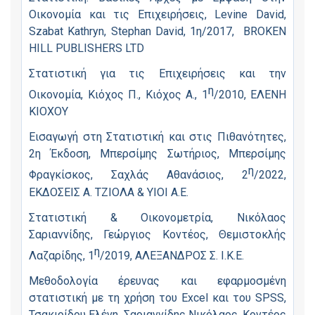
Οικονομία και τις Επιχειρήσεις, Levine David,
Szabat Kathryn, Stephan David, 1η/2017, BROKEN
HILL PUBLISHERS LTD
Στατιστική για τις Επιχειρήσεις και την
η
Οικονομία, Κιόχος Π., Κιόχος Α., 1
/2010, ΕΛΕΝΗ
ΚΙΟΧΟΥ
Εισαγωγή στη Στατιστική και στις Πιθανότητες,
2η Έκδοση, Μπερσίμης Σωτήριος, Μπερσίμης
η
Φραγκίσκος, Σαχλάς Αθανάσιος, 2
/2022,
ΕΚΔΟΣΕΙΣ Α. ΤΖΙΟΛΑ & ΥΙΟΙ Α.Ε.
Στατιστική & Οικονομετρία, Νικόλαος
Σαριαννίδης, Γεώργιος Κοντέος, Θεμιστοκλής
η
Λαζαρίδης, 1
/2019, ΑΛΕΞΑΝΔΡΟΣ Σ. Ι.Κ.Ε.
Μεθοδολογία έρευνας και εφαρμοσμένη
στατιστική με τη χρήση του Excel και του SPSS,
Τσακιρίδου Ελένη, Σαριαννίδης Νικόλαος, Κοντέος