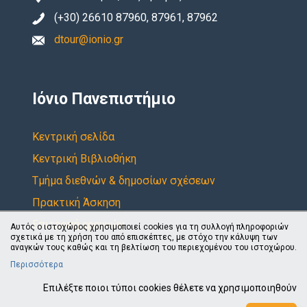
(+30) 26610 87960, 87961, 87962
dtour@ionio.gr
Ιόνιο Πανεπιστήμιο
Κεντρική σελίδα
Κεντρική Βιβλιοθήκη
Τμήμα διεθνών & δημοσίων σχέσεων
Πρακτική Άσκηση
Επιτροπή ερευνών
Αυτός ο ιστοχώρος χρησιμοποιεί cookies για τη συλλογή πληροφοριών
σχετικά με τη χρήση του από επισκέπτες, με στόχο την κάλυψη των
αναγκών τους καθώς και τη βελτίωση του περιεχομένου του ιστοχώρου.
Περισσότερα
Επιλέξτε ποιοι τύποι cookies θέλετε να χρησιμοποιηθούν