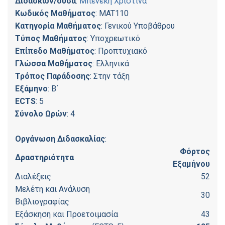
Διδάσκων/ουσα
:
Μπενέκη Χριστίνα
Κωδικός Μαθήματος
: MAT110
Κατηγορία Μαθήματος
: Γενικού Υποβάθρου
Τύπος Μαθήματος
: Υποχρεωτικό
Επίπεδο Μαθήματος
: Προπτυχιακό
Γλώσσα Μαθήματος
: Ελληνικά
Τρόπος Παράδοσης
: Στην τάξη
Εξάμηνο
: Β΄
ECTS
: 5
Σύνολο Ωρών
: 4
Οργάνωση Διδασκαλίας
:
Φόρτος
Δραστηριότητα
Εξαμήνου
Διαλέξεις
52
Μελέτη και Ανάλυση
30
Βιβλιογραφίας
Εξάσκηση και Προετοιμασία
43