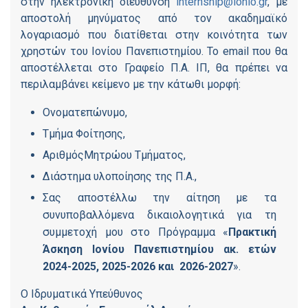
στην ηλεκτρονική διεύθυνση
internship@ionio.gr
, με
αποστολή μηνύματος από τον ακαδημαϊκό
λογαριασμό που διατίθεται στην κοινότητα των
χρηστών του Ιονίου Πανεπιστημίου. Το email που θα
αποστέλλεται στο Γραφείο Π.Α. ΙΠ, θα πρέπει να
περιλαμβάνει κείμενο με την κάτωθι μορφή:
Ονοματεπώνυμο,
Τμήμα Φοίτησης,
ΑριθμόςΜητρώου Τμήματος,
Διάστημα υλοποίησης της Π.Α.,
Σας αποστέλλω την αίτηση με τα
συνυποβαλλόμενα δικαιολογητικά για τη
συμμετοχή μου στο Πρόγραμμα «
Πρακτική
Άσκηση Ιονίου Πανεπιστημίου ακ. ετών
2024-2025, 2025-2026 και
2026-2027
».
Ο Ιδρυματικά Υπεύθυνος