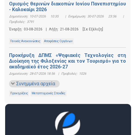
Ορισμός θερινών διακοπών Ιονίου Πανεπιστημίου
- Καλοκαίρι 2026
Δημοσίευση:
10-07-2026 10:35
|
Ενημέρωση:
30-07-2026 23:56
|
Προβολές:
3791
Έναρξη:
03-08-2026
|
Λήξη:
21-08-2026
[Σε Εξέλιξη]
Γενικές Ανακοινώσεις
Αποφάσεις Οργάνων
Προκήρυξη ΔΠΜΣ «Ψηφιακές Τεχνολογίες στη
Διοίκηση της Φιλοξενίας και τον Τουρισμό» για το
ακαδημαϊκό έτος 2026-27
Δημοσίευση:
28-07-2026 18:56
|
Προβολές:
1026
Συνημμένα αρχεία
Προκηρύξεις
Μεταπτυχιακές Σπουδές