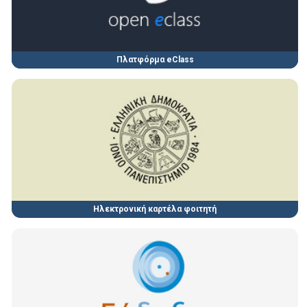
Πλατφόρμα eClass
Ηλεκτρονική καρτέλα φοιτητή