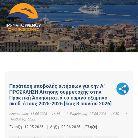
Παράταση υποβολής αιτήσεων για την Α’
ΠΡΟΣΚΛΗΣΗ Αίτησης συμμετοχής στην
Πρακτική Άσκηση κατά το εαρινό εξάμηνο
ακαδ. έτους 2025-2026 [έως 3 Ιουνίου 2026]
Δημοσίευση:
11-05-2026 16:19
|
Ενημέρωση:
27-05-2026 14:50
|
Προβολές:
6522
Έναρξη:
12-05-2026
|
Λήξη:
03-06-2026
[Έληξε]