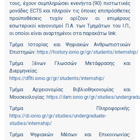
τους, έχουν συμπληρώσει ενενήντα (90) πιστωτικές
μονάδες ECTS και πληρούν τις όποιες επιπρόσθετες
προϋποθέσεις τυχόν ορίζουν οι επιμέρους
εσωτερικοί κανονισμοί Π.Α. των Τμημάτων του Ι.Π.,
οι οποίοι είναι αναρτημένοι στα παρακάτω link:
Τμήμα Ιστορίας και Ψηφιακών Ανθρωπιστικών
Επιστημών:
https://history.ionio.gr/gr/students/internship/
Τμήμα Ξένων Γλωσσών Μετάφρασης και
Διερμηνείας:
https://dflti.ionio.gr/gr/students/internship/
Τμήμα Αρχειονομίας Βιβλιοθηκονομίας και
Μουσειολογίας:
https://ilam.ionio.gr/gr/studies/undergrad
Τμήμα Πληροφορικής:
https://di.ionio.gr/gr/studies/undergraduate-
studies/internship/
Τμήμα Ψηφιακών Μέσων και Επικοινωνίας: