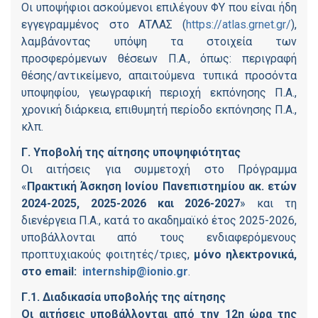
Οι υποψήφιοι ασκούμενοι επιλέγουν ΦΥ που είναι ήδη
εγγεγραμμένος στο ΑΤΛΑΣ (
https://atlas.grnet.gr/
),
λαμβάνοντας υπόψη τα στοιχεία των
προσφερόμενων θέσεων Π.Α., όπως: περιγραφή
θέσης/αντικείμενο, απαιτούμενα τυπικά προσόντα
υποψηφίου, γεωγραφική περιοχή εκπόνησης Π.Α.,
χρονική διάρκεια, επιθυμητή περίοδο εκπόνησης Π.Α.,
κλπ.
Γ. Υποβολή της αίτησης υποψηφιότητας
Οι αιτήσεις για συμμετοχή στο Πρόγραμμα
«
Πρακτική Άσκηση Ιονίου Πανεπιστημίου ακ. ετών
2024-
2025, 2025-2026 και 2026-2027
» και τη
διενέργεια Π.Α., κατά το ακαδημαϊκό έτος 2025-2026,
υποβάλλονται από τους ενδιαφερόμενους
προπτυχιακούς φοιτητές/τριες,
μόνο ηλεκτρονικά,
στο email:
internship@ionio.gr
.
Γ.1. Διαδικασία υποβολής της αίτησης
Οι αιτήσεις υποβάλλονται από την 12η ώρα της