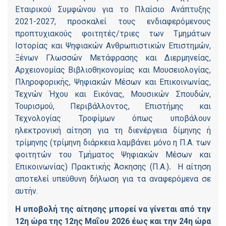
Εταιρικού Συμφώνου για το Πλαίσιο Ανάπτυξης
2021-2027, προσκαλεί τους ενδιαφερόμενους
προπτυχιακούς φοιτητές/τριες των Τμημάτων
Ιστορίας και Ψηφιακών Ανθρωπιστικών Επιστημών,
Ξένων Γλωσσών Μετάφρασης και Διερμηνείας,
Αρχειονομίας Βιβλιοθηκονομίας και Μουσειολογίας,
Πληροφορικής, Ψηφιακών Μέσων και Επικοινωνίας,
Τεχνών Ήχου και Εικόνας, Μουσικών Σπουδών,
Τουρισμού, Περιβάλλοντος, Επιστήμης και
Τεχνολογίας Τροφίμων όπως υποβάλουν
ηλεκτρονική αίτηση για τη διενέργεια δίμηνης ή
τρίμηνης (τρίμηνη διάρκεια λαμβάνει μόνο η Π.Α. των
φοιτητών του Τμήματος Ψηφιακών Μέσων και
Επικοινωνίας) Πρακτικής Άσκησης (Π.Α.)
.
Η αίτηση
αποτελεί υπεύθυνη δήλωση για τα αναφερόμενα σε
αυτήν.
Η υποβολή της αίτησης μπορεί να γίνεται από την
12η ώρα της 12ης Μαΐου 2026 έως και την 24η ώρα