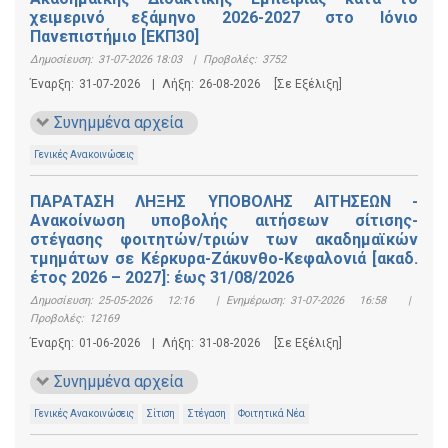
χειμερινό εξάμηνο 2026-2027 στο Ιόνιο
Πανεπιστήμιο [ΕΚΠ30]
Δημοσίευση:
31-07-2026 18:03
|
Προβολές:
3752
Έναρξη:
31-07-2026
|
Λήξη:
26-08-2026
[Σε Εξέλιξη]
Συνημμένα αρχεία
Γενικές Ανακοινώσεις
ΠΑΡΑΤΑΣΗ ΛΗΞΗΣ ΥΠΟΒΟΛΗΣ ΑΙΤΗΣΕΩΝ -
Ανακοίνωση υποβολής αιτήσεων σίτισης-
στέγασης φοιτητών/τριών των ακαδημαϊκών
τμημάτων σε Κέρκυρα-Ζάκυνθο-Κεφαλονιά [ακαδ.
έτος 2026 – 2027]: έως 31/08/2026
Δημοσίευση:
25-05-2026 12:16
|
Ενημέρωση:
31-07-2026 16:58
|
Προβολές:
12169
Έναρξη:
01-06-2026
|
Λήξη:
31-08-2026
[Σε Εξέλιξη]
Συνημμένα αρχεία
Γενικές Ανακοινώσεις
Σίτιση
Στέγαση
Φοιτητικά Νέα