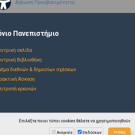
Δήλωση Προσβασιμότητας
όνιο Πανεπιστήμιο
εντρική σελίδα
εντρική Βιβλιοθήκη
μήμα διεθνών & δημοσίων σχέσεων
ρακτική Άσκηση
πιτροπή ερευνών
Επιλέξτε ποιοι τύποι cookies θέλετε να χρησιμοποιηθούν
Αναγκαία
Επιδόσεων