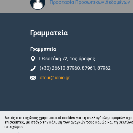
Προστασία Προσωπικών Δεδομένων
Γραμματεία
Γραμματεία
Ι. Θεοτόκη 72, 1ος όροφος
(+30) 26610 87960, 87961, 87962
dtour@ionio.gr
Αυτός ο ιστοχώρος χρησιμοποιεί cookies για τη συλλογή πληροφοριών σχε
επισκέπτες, με στόχο την κάλυψη των αναγκών τους καθώς και τη βελτίωσ
ιστοχώρου.