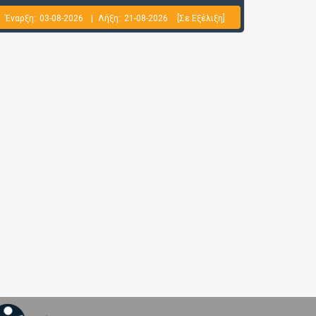
Έναρξη:
03-08-2026
|
Λήξη:
21-08-2026
[Σε Εξέλιξη]