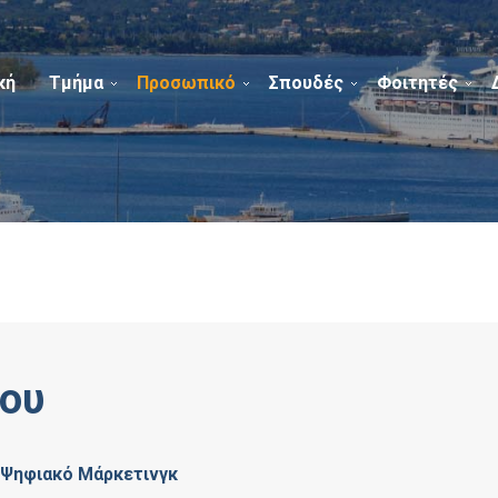
κή
Τμήμα
Προσωπικό
Σπουδές
Φοιτητές
ου
ι Ψηφιακό Μάρκετινγκ