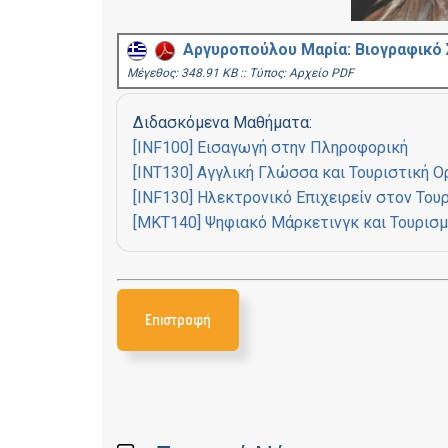
Αργυροπούλου Μαρία: Βιογραφικό
Mέγεθος: 348.91 KB :: Τύπος: Αρχείο PDF
Διδασκόμενα Μαθήματα:
[INF100] Εισαγωγή στην Πληροφορική
[INT130] Αγγλική Γλώσσα και Τουριστική Ο
[INF130] Ηλεκτρονικό Επιχειρείν στον Του
[MKT140] Ψηφιακό Μάρκετινγκ και Τουρισ
Επιστροφή