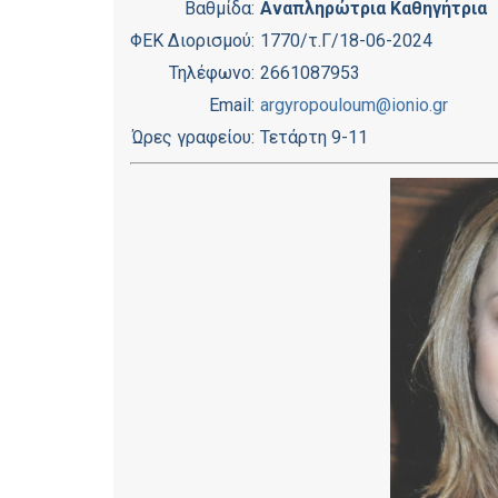
Βαθμίδα:
Αναπληρώτρια Καθηγήτρια
ΦΕΚ Διορισμού:
1770/τ.Γ/18-06-2024
Τηλέφωνο:
2661087953
Email:
argyropouloum@ionio.gr
Ώρες γραφείου:
Τετάρτη 9-11