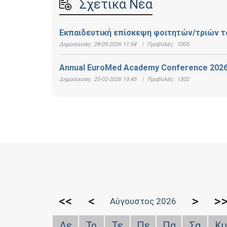
Σχετικά Νέα
Εκπαιδευτική επίσκεψη φοιτητών/τριών τ
Δημοσίευση:
28-05-2026 11:54
|
Προβολές:
1005
Annual EuroMed Academy Conference 2026
Δημοσίευση:
25-02-2026 13:45
|
Προβολές:
1302
<<
<
>
>
Αύγουστος 2026
Δε
Τρ
Τε
Πε
Πα
Σα
Κυ