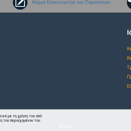
Φόρμα Επικοινωνίας και Παραπόνων
Ι
Κ
Κ
Τ
Π
Ε
τικά με τη χρήση του από
η του περιεχομένου του
© 2021