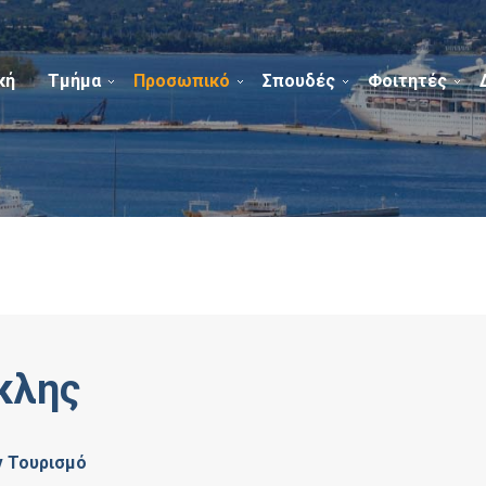
κή
Τμήμα
Προσωπικό
Σπουδές
Φοιτητές
κλης
ν Τουρισμό