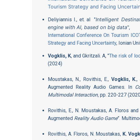
Tourism Strategy and Facing Uncertai
Intelligent Desti
Deliyiannis I., et. al "
engine with AI, based on big data
",
International Conference On Tourism ICOT
Strategy and Facing Uncertainty
, Ionian Un
Vogklis, K
, and Gkritzali. A, "
The risk of lo
(2024)
Moustakas, N., Rovithis, E.,
Vogklis, K.
,
Augmented Reality Audio Games. In
Co
Multimodal Interaction,
pp. 220-227 (2020
Rovithis, E., N. Moustakas, A. Floros an
Augmented
Reality Audio Game
”. Multimo
Rovithis, A. Floros, N. Moustakas,
K. Vogk