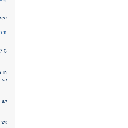
rch
rism
7 C
 in
 on
n an
rds