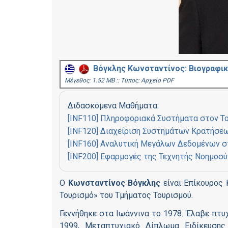
Βόγκλης Κωνσταντίνος: Βιογραφι
Mέγεθος: 1.52 MB :: Τύπος: Αρχείο PDF
Διδασκόμενα Μαθήματα:
[INF110] Πληροφοριακά Συστήματα στον Τ
[INF120] Διαχείριση Συστημάτων Κρατήσε
[INF160] Αναλυτική Μεγάλων Δεδομένων σ
[INF200] Εφαρμογές της Τεχνητής Νοημοσύ
Ο
Kωνσταντίνος Βόγκλης
είναι Επίκουρος 
Τουρισμό» του Τμήματος Τουρισμού.
Γεννήθηκε στα Ιωάννινα το 1978. Έλαβε πτ
1999, Μεταπτυχιακό Δίπλωμα Ειδίκευση