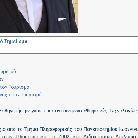
κό Σημείωμα
ουρισμό
ων
τον Τουρισμό
νης στον Τουρισμό
Καθηγητής με γνωστικό αντικείμενο «Ψηφιακές Τεχνολογίες
υχίο από το Τμήμα Πληροφορικής του Πανεπιστημίου Ιωαννίν
ς στην Πληροφορική το 2002 και Διδακτορικό Δίπλωμα