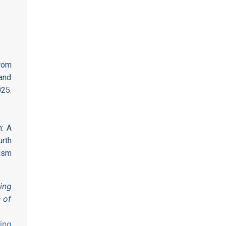
from
 and
25.
n: A
rth
ism
ing
 of
ing