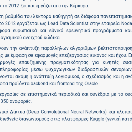
 το 2012 ζει και εργάζεται στην Κέρκυρα.
τη βαθμίδα του λέκτορα καθηγητή σε διάφορα πανεπιστημιακ
ο 2012 εργάζεται ως Lead Data Scientist στην εταιρεία Nodal
φορα ευρωπαϊκά και εθνικά ερευνητικά προγράμματα και
λογισμικού ανοιχτού κώδικα
νουν την ανάπτυξη παράλληλων αλγορίθμων βελτιστοποίηση
ς με έμφαση σε εφαρμογές επεξεργασίας εικόνας και ήχου. Ε
ρμογές επαυξημένης πραγματικότητας για κινητές συσ
 πληροφορίας μέσω ψυχαγωγικών διαδραστικών σεναρίων
ονται ακόμη η ανάπτυξη λογισμικού, ο σχεδιασμός και η αν
α προϊόντα backend και frontend της Oracle.
εργασίες σε επιστημονικά περιοδικά και συνέδρια με το σύ
 350 αναφορές.
κά Δίκτυα (Deep Convolutional Neural Networks) και υλοποι
ε διεθνείς διαγωνισμούς στις πλατφόρμες Kaggle (γενική κατά