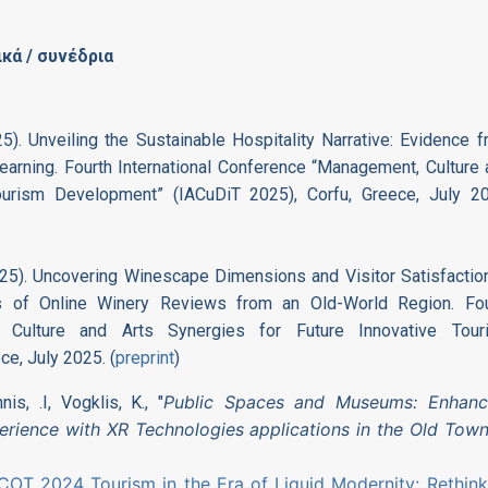
κά / συνέδρια
2025). Unveiling the Sustainable Hospitality Narrative: Evidence 
arning. Fourth International Conference “Management, Culture
ourism Development” (IACuDiT 2025), Corfu, Greece, July 20
 (2025). Uncovering Winescape Dimensions and Visitor Satisfactio
s of Online Winery Reviews from an Old-World Region. Fou
, Culture and Arts Synergies for Future Innovative Tour
e, July 2025. (
preprint
)
Public Spaces and Museums: Enhanc
s, .I, Vogklis, K., "
rience with XR Technologies applications in the Old Town
ICOT 2024 Tourism in the Era of Liquid Modernity: Rethink