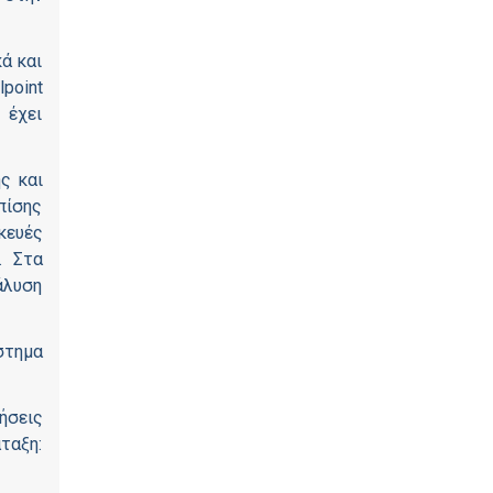
ά και
point
 έχει
ς και
πίσης
κευές
. Στα
άλυση
στημα
ήσεις
ταξη: