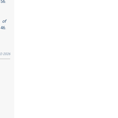
156.
 of
146.
2-2026