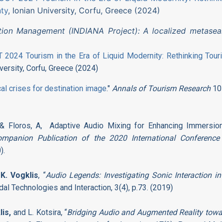
nty
, Ionian University, Corfu, Greece (2024)
nation Management (INDIANA Project): A localized metasea
 2024 Tourism in the Era of Liquid Modernity: Rethinking Tou
iversity, Corfu, Greece (2024)
cal crises for destination image
."
Annals of Tourism Research
10
 & Floros, A, Adaptive Audio Mixing for Enhancing Immersion
mpanion Publication of the 2020 International Conference
).
d
K. Vogklis
, “
Audio Legends: Investigating Sonic Interaction i
dal Technologies and Interaction, 3(4), p.73. (2019)
lis,
and L. Kotsira, “
Bridging Audio and Augmented Reality towa