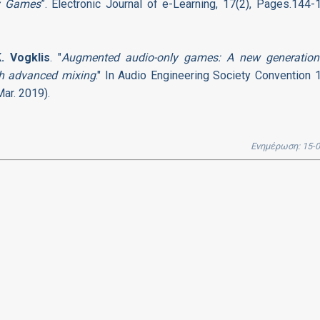
ly Games
”. Electronic Journal of e-Learning, 17(2), Pages.144-
K. Vogklis
. "
Augmented audio-only games: A new generation
gh advanced mixing
." In Audio Engineering Society Convention 
ar. 2019).
Ενημέρωση: 15-0