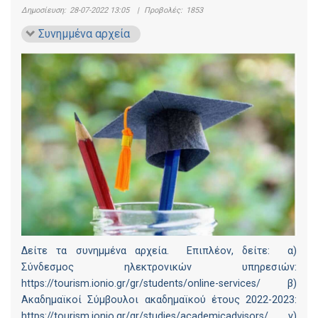
Δημοσίευση:
28-07-2022 13:05
|
Προβολές:
1853
Συνημμένα αρχεία
Δείτε τα συνημμένα αρχεία. Επιπλέον, δείτε: α)
Σύνδεσμος ηλεκτρονικών υπηρεσιών:
https://tourism.ionio.gr/gr/students/online-services/ β)
Ακαδημαϊκοί Σύμβουλοι ακαδημαϊκού έτους 2022-2023:
https://tourism.ionio.gr/gr/studies/academicadvisors/ γ)