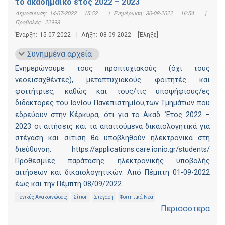
το ακαδημαϊκό έτος 2022 – 2023
Δημοσίευση:
14-07-2022 15:52
|
Ενημέρωση:
30-08-2022 16:54
|
Προβολές:
22993
Έναρξη:
15-07-2022
|
Λήξη:
08-09-2022
[Έληξε]
Συνημμένα αρχεία
Ενημερώνουμε τους προπτυχιακούς (όχι τους
νεοεισαχθέντες), μεταπτυχιακούς φοιτητές και
φοιτήτριες, καθώς και τους/τις υποψήφιους/ες
διδάκτορες του Ιονίου Πανεπιστημίου,των Τμημάτων που
εδρεύουν στην Κέρκυρα, ότι για το Ακαδ. Έτος 2022 –
2023 οι αιτήσεις και τα απαιτούμενα δικαιολογητικά για
στέγαση και σίτιση θα υποβληθούν ηλεκτρονικά στη
διεύθυνση: https://applications.care.ionio.gr/students/
Προθεσμίες παράτασης ηλεκτρονικής υποβολής
αιτήσεων και δικαιολογητικών: Από Πέμπτη 01-09-2022
έως και την Πέμπτη 08/09/2022
Γενικές Ανακοινώσεις
Σίτιση
Στέγαση
Φοιτητικά Νέα
Περισσότερα