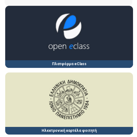
Πλατφόρμα eClass
Ηλεκτρονική καρτέλα φοιτητή