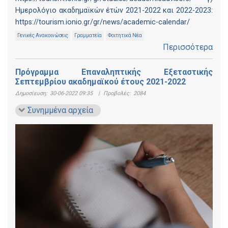
Ημερολόγιο ακαδημαϊκών έτών 2021-2022 και 2022-2023:
https://tourism.ionio.gr/gr/news/academic-calendar/
Γενικές Ανακοινώσεις
Γραμματεία
Φοιτητικά Νέα
Περισσότερα
Πρόγραμμα Επαναληπτικής Εξεταστικής
Σεπτεμβρίου ακαδημαϊκού έτους 2021-2022
Δημοσίευση:
30-06-2022 09:35
|
Προβολές:
2084
Συνημμένα αρχεία