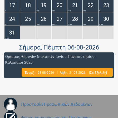
17
18
19
20
21
22
23
24
25
26
27
28
29
30
31
Σήμερα
, Πέμπτη 06-08-2026
Ορισμός θερινών διακοπών Ιονίου Πανεπιστημίου -
Καλοκαίρι 2026
Έναρξη:
03-08-2026
|
Λήξη:
21-08-2026
[Σε Εξέλιξη]
Προστασία Προσωπικών Δεδομένων
Φόρμα Επικοινωνίας και Παραπόνων