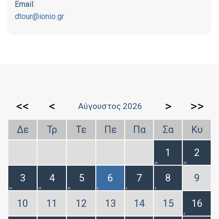
Email:
dtour@ionio.gr
<<
<
>
>>
Αύγουστος 2026
Δε
Τρ
Τε
Πε
Πα
Σα
Κυ
1
2
3
4
5
6
7
8
9
10
11
12
13
14
15
16