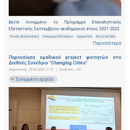
Δείτε συνημμένο το Πρόγραμμα Επαναληπτικής
Εξεταστικής Σεπτεμβρίου ακαδημαϊκού έτους 2021-2022.
Γενικές Ανακοινώσεις
Πρόγραμμα Εξετάσεων
Γραμματεία
Φοιτητικά Νέα
Περισσότερα
Παρουσίαση ομαδικού project φοιτητών στο
Διεθνές Συνέδριο "Changing Cities"
Δημοσίευση:
29-06-2022 11:15
|
Προβολές:
931
Συνημμένα αρχεία