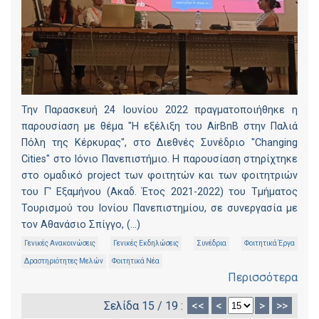
Την Παρασκευή 24 Ιουνίου 2022 πραγματοποιήθηκε η
παρουσίαση με θέμα "Η εξέλιξη του AirBnB στην Παλιά
Πόλη της Κέρκυρας", στο Διεθνές Συνέδριο "Changing
Cities" στο Ιόνιο Πανεπιστήμιο. Η παρουσίαση στηρίχτηκε
στο ομαδικό project των φοιτητών και των φοιτητριών
του Γ' Εξαμήνου (Ακαδ. Έτος 2021-2022) του Τμήματος
Τουρισμού του Ιονίου Πανεπιστημίου, σε συνεργασία με
τον Αθανάσιο Σπίγγο, (...)
Γενικές Ανακοινώσεις
Γενικές Εκδηλώσεις
Συνέδρια
Φοιτητικά Έργα
Δραστηριότητες Μελών
Φοιτητικά Νέα
Περισσότερα
Σελίδα 15 / 19 :
<<
<
>
>>