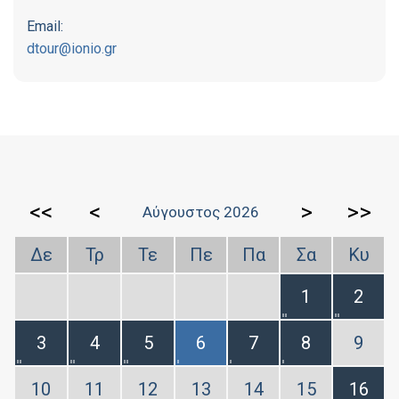
Email:
dtour@ionio.gr
<<
<
>
>>
Αύγουστος 2026
Δε
Τρ
Τε
Πε
Πα
Σα
Κυ
1
2
3
4
5
6
7
8
9
10
11
12
13
14
15
16