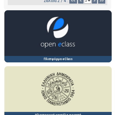
Σελίδα 2 / 4 :
<<
<
>
>>
Πλατφόρμα eClass
Ηλεκτρονική καρτέλα φοιτητή