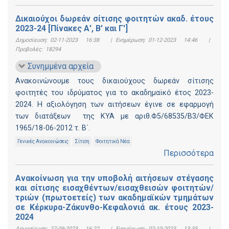
Δικαιούχοι δωρεάν σίτισης φοιτητών ακαδ. έτους
2023-24 [Πίνακες Α', Β' και Γ']
Δημοσίευση:
02-11-2023 16:38
|
Ενημέρωση:
01-12-2023 14:46
|
Προβολές:
18294
Συνημμένα αρχεία
Ανακοινώνουμε τους δικαιούχους δωρεάν σίτισης
φοιτητές του ιδρύματος για το ακαδημαϊκό έτος 2023-
2024. Η αξιολόγηση των αιτήσεων έγινε σε εφαρμογή
των διατάξεων της ΚΥΑ με αριθ.Φ5/68535/Β3/ΦΕΚ
1965/18-06-2012 τ. Β΄.
Γενικές Ανακοινώσεις
Σίτιση
Φοιτητικά Νέα
Περισσότερα
Ανακοίνωση για την υποβολή αιτήσεων στέγασης
και σίτισης εισαχθέντων/εισαχθεισών φοιτητών/
τριών (πρωτοετείς) των ακαδημαϊκών τμημάτων
σε Κέρκυρα-Ζάκυνθο-Κεφαλονιά ακ. έτους 2023-
2024
Δημοσίευση:
27-09-2023 16:22
|
Ενημέρωση:
02-10-2023 13:35
|