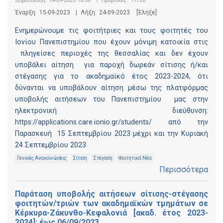
Δημοσίευση:
14-09-2023 16:00
|
Προβολές:
11726
Έναρξη:
15-09-2023
|
Λήξη:
24-09-2023
[Έληξε]
Ενημερώνουμε τις φοιτήτριες και τους φοιτητές του
Ιονίου Πανεπιστημίου που έχουν μόνιμη κατοικία στις
πληγείσες περιοχές της θεσσαλίας και δεν έχουν
υποβάλει αίτηση για παροχή δωρεάν σίτισης ή/και
στέγασης για το ακαδημαϊκό έτος 2023-2024, ότι
δύνανται να υποβάλουν αίτηση μέσω της πλατφόρμας
υποβολής αιτήσεων του Πανεπιστημίου μας στην
ηλεκτρονική διεύθυνση:
https://applications.care.ionio.gr/students/ από την
Παρασκευή 15 Σεπτεμβρίου 2023 μέχρι και την Κυριακή
24 Σεπτεμβρίου 2023
Γενικές Ανακοινώσεις
Σίτιση
Στέγαση
Φοιτητικά Νέα
Περισσότερα
Παράταση υποβολής αιτήσεων σίτισης-στέγασης
φοιτητών/τριών των ακαδημαϊκών τμημάτων σε
Κέρκυρα-Ζάκυνθο-Κεφαλονιά [ακαδ. έτος 2023-
2024]: έως 06/09/2023