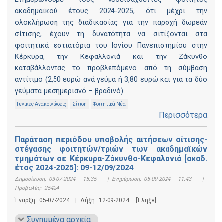
ακαδημαϊκού έτους 2024-2025, ότι μέχρι την
ολοκλήρωση της διαδικασίας για την παροχή δωρεάν
σίτισης, έχουν τη δυνατότητα να σιτίζονται στα
φοιτητικά εστιατόρια του Ιονίου Πανεπιστημίου στην
Κέρκυρα, την Κεφαλλονιά και την Ζάκυνθο
καταβάλλοντας το προβλεπόμενο από τη σύμβαση
αντίτιμο (2,50 ευρώ ανά γεύμα ή 3,80 ευρώ και για τα δύο
γεύματα μεσημεριανό – βραδινό).
Γενικές Ανακοινώσεις
Σίτιση
Φοιτητικά Νέα
Περισσότερα
Παράταση περιόδου υποβολής αιτήσεων σίτισης-
στέγασης φοιτητών/τριών των ακαδημαϊκών
τμημάτων σε Κέρκυρα-Ζάκυνθο-Κεφαλονιά [ακαδ.
έτος 2024-2025]: 09-12/09/2024
Δημοσίευση:
03-07-2024 15:35
|
Ενημέρωση:
05-09-2024 11:43
|
Προβολές:
25424
Έναρξη:
05-07-2024
|
Λήξη:
12-09-2024
[Έληξε]
Συνημμένα αρχεία