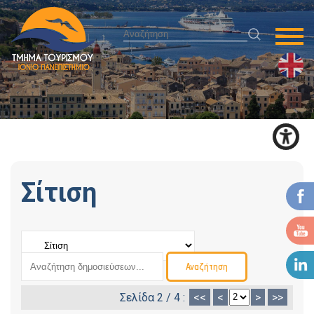
Σίτιση
Σελίδα 2 / 4 :
<<
<
>
>>