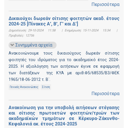
Περισσότερα
Δικαιούχοι δωρεάν σίτισης φοιτητών ακαδ. έτους
2024-25 [Πίνακες Α', Β', Γ' και Δ']
Δημοσίευση:
29-10-2024 11:58
|
Ενημέρωση:
15-11-2024 15:34
|
Προβολές:
12756
Συνημμένα αρχεία
Ανακοινώνουμε τους δικαιούχους δωρεάν σίτισης
φοιτητές του ιδρύματος για το ακαδημαϊκό έτος 2024-
2025. Η αξιολόγηση των αιτήσεων έγινε σε εφαρμογή
των διατάξεων της ΚΥΑ με αριθ.Φ5/68535/Β3/ΦΕΚ
1965/18-06-2012 τ. Β΄.
Γενικές Ανακοινώσεις
Σίτιση
Περισσότερα
Ανακοίνωση για την υποβολή αιτήσεων στέγασης
και σίτισης πρωτοετών φοιτητών/τριών των
ακαδημαϊκών τμημάτων σε Κέρκυρα-Ζάκυνθο-
Κεφαλονιά ακ. έτους 2024-2025