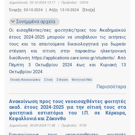
Δημοσίευση:
02-10-2024 13:17
|
Προβολές:
13316
Έναρξη:
03-10-2024
|
Λήξη:
13-10-2024
[Έληξε]
Συνημμένα αρχεία
Οι εισαχθέντες/σες φοιτητές/τριες του Ακαδημαϊκού
έτους 2024-2025 μπορούν να υποβάλουν τις αιτήσεις
τους και τα απαιτούμενα δικαιολογητικά για δωρεάν
στέγαση και σίτιση στην παρακάτω ηλεκτρονική
διεύθυνση https://applications.care.ionio.gr/students/. Από
Πέμπτη 3 Οκτωβρίου 2024 έως και Κυριακή 13
Οκτωβρίου 2024
Γενικές Ανακοινώσεις
Σίτιση
Στέγαση
Φοιτητικά Νέα
Περισσότερα
Ανακοίνωση προς τους νεοεισαχθέντες φοιτητές
ακαδ. έτους 2024-2025 για την σίτισή τους στα
φοιτητικά εστιατόρια του Ι.Π. σε Κέρκυρα,
Κεφαλλονιά και Ζάκυνθο
Δημοσίευση:
30-09-2024 11:58
|
Προβολές:
9153
Ενημερώνουμε τους νεοεισαχθέντες φοιτητές