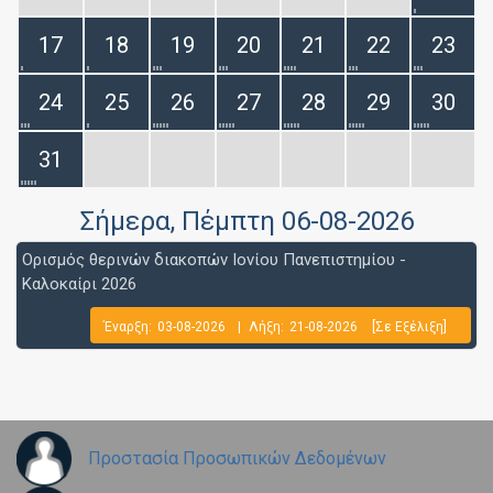
17
18
19
20
21
22
23
24
25
26
27
28
29
30
31
Σήμερα
, Πέμπτη 06-08-2026
Ορισμός θερινών διακοπών Ιονίου Πανεπιστημίου -
Καλοκαίρι 2026
Έναρξη:
03-08-2026
|
Λήξη:
21-08-2026
[Σε Εξέλιξη]
Προστασία Προσωπικών Δεδομένων