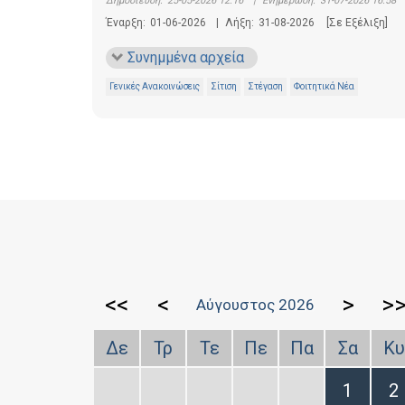
Δημοσίευση:
25-05-2026 12:16
|
Ενημέρωση:
31-07-2026 16:58
Έναρξη:
01-06-2026
|
Λήξη:
31-08-2026
[Σε Εξέλιξη]
Συνημμένα αρχεία
Γενικές Ανακοινώσεις
Σίτιση
Στέγαση
Φοιτητικά Νέα
<<
<
>
>
Αύγουστος 2026
Δε
Τρ
Τε
Πε
Πα
Σα
Κυ
1
2