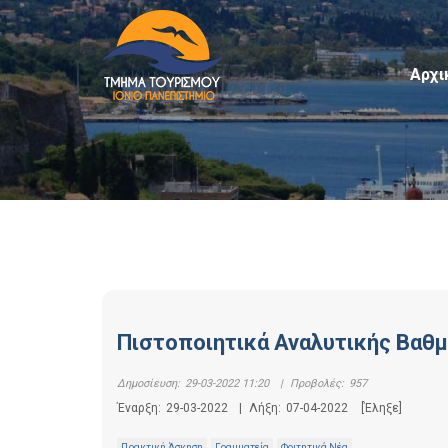
Αρχι
Πιστοποιητικά Αναλυτικής Βαθμ
Δημοσίευση:
29-03-2022 11:20
|
Προβολές:
957
Έναρξη:
29-03-2022
|
Λήξη:
07-04-2022
[Έληξε]
Πρακτική Άσκηση
Γραμματεία
Φοιτητικά Νέα