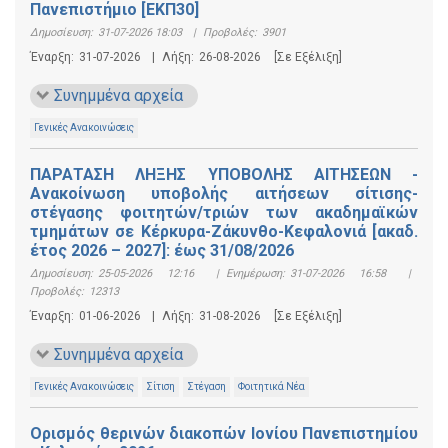
Πανεπιστήμιο [ΕΚΠ30]
Δημοσίευση:
31-07-2026 18:03
|
Προβολές:
3901
Έναρξη:
31-07-2026
|
Λήξη:
26-08-2026
[Σε Εξέλιξη]
Συνημμένα αρχεία
Γενικές Ανακοινώσεις
ΠΑΡΑΤΑΣΗ ΛΗΞΗΣ ΥΠΟΒΟΛΗΣ ΑΙΤΗΣΕΩΝ -
Ανακοίνωση υποβολής αιτήσεων σίτισης-
στέγασης φοιτητών/τριών των ακαδημαϊκών
τμημάτων σε Κέρκυρα-Ζάκυνθο-Κεφαλονιά [ακαδ.
έτος 2026 – 2027]: έως 31/08/2026
Δημοσίευση:
25-05-2026 12:16
|
Ενημέρωση:
31-07-2026 16:58
|
Προβολές:
12313
Έναρξη:
01-06-2026
|
Λήξη:
31-08-2026
[Σε Εξέλιξη]
Συνημμένα αρχεία
Γενικές Ανακοινώσεις
Σίτιση
Στέγαση
Φοιτητικά Νέα
Ορισμός θερινών διακοπών Ιονίου Πανεπιστημίου