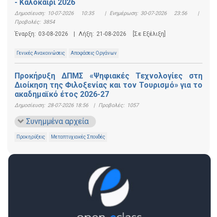
- Καλοκαίρι 2026
Δημοσίευση:
10-07-2026 10:35
|
Ενημέρωση:
30-07-2026 23:56
|
Προβολές:
3854
Έναρξη:
03-08-2026
|
Λήξη:
21-08-2026
[Σε Εξέλιξη]
Γενικές Ανακοινώσεις
Αποφάσεις Οργάνων
Προκήρυξη ΔΠΜΣ «Ψηφιακές Τεχνολογίες στη
Διοίκηση της Φιλοξενίας και τον Τουρισμό» για το
ακαδημαϊκό έτος 2026-27
Δημοσίευση:
28-07-2026 18:56
|
Προβολές:
1057
Συνημμένα αρχεία
Προκηρύξεις
Μεταπτυχιακές Σπουδές