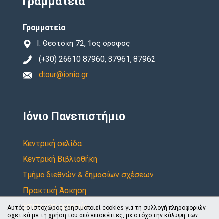
Γραμματεία
Γραμματεία
Ι. Θεοτόκη 72, 1ος όροφος
(+30) 26610 87960, 87961, 87962
dtour@ionio.gr
Ιόνιο Πανεπιστήμιο
Κεντρική σελίδα
Κεντρική Βιβλιοθήκη
Τμήμα διεθνών & δημοσίων σχέσεων
Πρακτική Άσκηση
Επιτροπή ερευνών
Αυτός ο ιστοχώρος χρησιμοποιεί cookies για τη συλλογή πληροφοριών
σχετικά με τη χρήση του από επισκέπτες, με στόχο την κάλυψη των