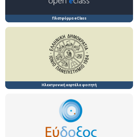
Πλατφόρμα eClass
Ηλεκτρονική καρτέλα φοιτητή