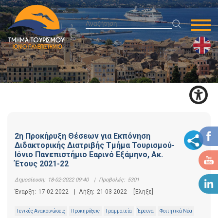
2η Προκήρυξη Θέσεων για Εκπόνηση
Διδακτορικής Διατριβής Τμήμα Τουρισμού-
Ιόνιο Πανεπιστήμιο Εαρινό Εξάμηνο, Ακ.
Έτους 2021-22
Δημοσίευση:
18-02-2022 09:40
|
Προβολές:
5301
Έναρξη:
17-02-2022
|
Λήξη:
21-03-2022
[Έληξε]
Γενικές Ανακοινώσεις
Προκηρύξεις
Γραμματεία
Έρευνα
Φοιτητικά Νέα