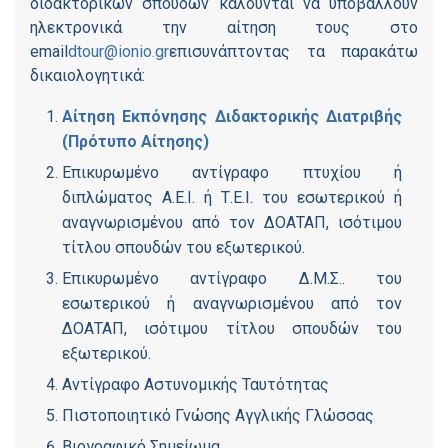
διδακτορικών σπουδών καλούνται να υποβάλλουν
ηλεκτρονικά την αίτηση τους στο
email
dtour@ionio.gr
επισυνάπτοντας τα παρακάτω
δικαιολογητικά:
Αίτηση Εκπόνησης Διδακτορικής Διατριβής
(Πρότυπο Αίτησης)
Επικυρωμένο αντίγραφο πτυχίου ή
διπλώματος Α.Ε.Ι. ή Τ.Ε.Ι. του εσωτερικού ή
αναγνωρισμένου από τον ΔΟΑΤΑΠ, ισότιμου
τίτλου σπουδών του εξωτερικού.
Επικυρωμένο αντίγραφο Δ.Μ.Σ.. του
εσωτερικού ή αναγνωρισμένου από τον
ΔΟΑΤΑΠ, ισότιμου τίτλου σπουδών του
εξωτερικού.
Αντίγραφο Αστυνομικής Ταυτότητας
Πιστοποιητικό Γνώσης Αγγλικής Γλώσσας
Βιογραφικό Σημείωμα