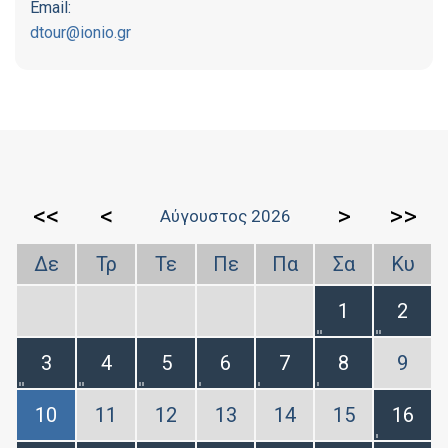
Email:
dtour@ionio.gr
<<
<
>
>>
Αύγουστος 2026
Δε
Τρ
Τε
Πε
Πα
Σα
Κυ
1
2
3
4
5
6
7
8
9
10
11
12
13
14
15
16