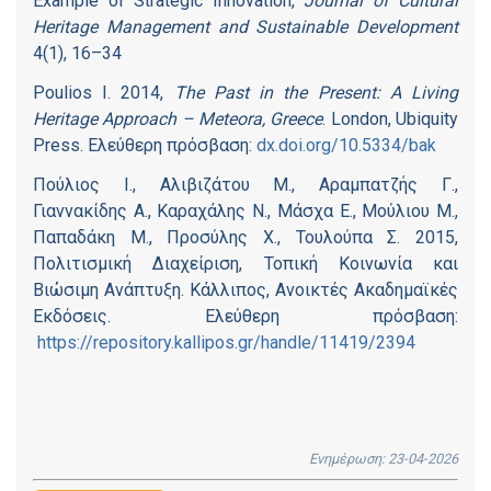
Example of Strategic Innovation,
Journal of Cultural
Heritage Management and Sustainable Development
4(1), 16–34
Poulios I. 2014,
The Past in the Present: A Living
Heritage Approach – Meteora, Greece
. London, Ubiquity
Press. Ελεύθερη πρόσβαση:
dx.doi.org/10.5334/bak
Πούλιος Ι., Αλιβιζάτου Μ., Αραμπατζής Γ.,
Γιαννακίδης Α., Καραχάλης Ν., Μάσχα Ε., Μούλιου Μ.,
Παπαδάκη Μ., Προσύλης Χ., Τουλούπα Σ. 2015,
Πολιτισμική Διαχείριση, Τοπική Κοινωνία και
Βιώσιμη Ανάπτυξη. Κάλλιπος, Ανοικτές Ακαδημαϊκές
Εκδόσεις. Ελεύθερη πρόσβαση:
https://repository.kallipos.gr/handle/11419/2394
Ενημέρωση: 23-04-2026