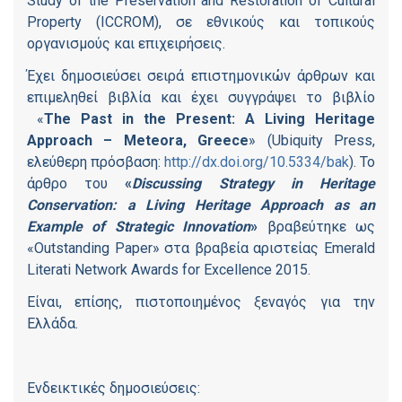
Study of the Preservation and Restoration of Cultural
Property (ICCROM), σε εθνικούς και τοπικούς
οργανισμούς και επιχειρήσεις.
Έχει δημοσιεύσει σειρά επιστημονικών άρθρων και
επιμεληθεί βιβλία και έχει συγγράψει το βιβλίο
«
The
Past
in
the
Present
:
A
Living
Heritage
Approach
–
Meteora
,
Greece
» (Ubiquity Press,
ελεύθερη πρόσβαση:
http://dx.doi.org/10.5334/bak
). Το
άρθρο του
«
Discussing Strategy in Heritage
Conservation: a Living Heritage Approach as an
Example of Strategic Innovation
»
βραβεύτηκε ως
«Outstanding Paper» στα βραβεία αριστείας Emerald
Literati Network Awards for Excellence 2015.
Είναι, επίσης, πιστοποιημένος ξεναγός για την
Ελλάδα.
Ενδεικτικές δημοσιεύσεις: