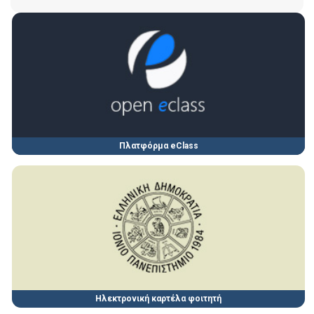
Πλατφόρμα eClass
Ηλεκτρονική καρτέλα φοιτητή