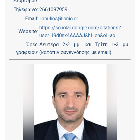
Διορισμού:
Τηλέφωνο:
2661087959
Email:
i.poulios@ionio.gr
https://scholar.google.com/citations?
Website:
user=I9d0nx4AAAAJ&hl=en&oi=ao
Ώρες
Δευτέρα 2-3 μμ. και Τρίτη 1-3 μμ.
γραφείου:
(κατόπιν συνεννόησης με email)