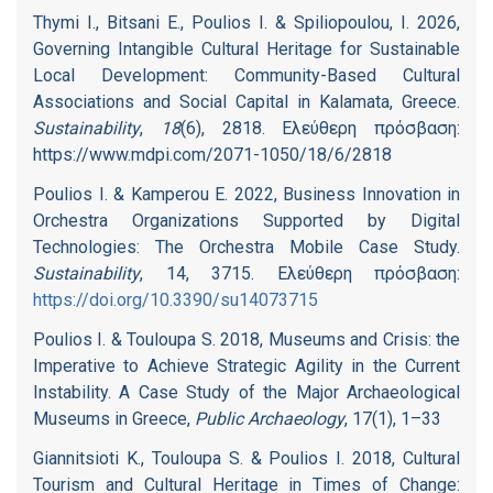
Thymi I., Bitsani E., Poulios I. & Spiliopoulou, I. 2026,
Governing Intangible Cultural Heritage for Sustainable
Local Development: Community-Based Cultural
Associations and Social Capital in Kalamata, Greece.
Sustainability
,
18
(6), 2818. Ελεύθερη πρόσβαση:
https://www.mdpi.com/2071-1050/18/6/2818
Poulios I. & Kamperou E. 2022, Business Innovation in
Orchestra Organizations Supported by Digital
Technologies: The Orchestra Mobile Case Study.
Sustainability
, 14, 3715. Ελεύθερη πρόσβαση:
https://doi.org/10.3390/su14073715
Poulios I. & Touloupa S. 2018, Museums and Crisis: the
Imperative to Achieve Strategic Agility in the Current
Instability. A Case Study of the Major Archaeological
Museums in Greece,
Public Archaeology
, 17(1), 1–33
Giannitsioti K., Touloupa S. & Poulios I. 2018, Cultural
Tourism and Cultural Heritage in Times of Change: