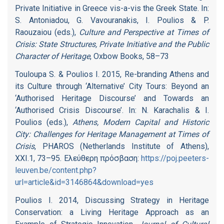
Private Initiative in Greece vis-a-vis the Greek State. In:
S. Antoniadou, G. Vavouranakis, I. Poulios & P.
Raouzaiou (eds.),
Culture and Perspective at Times of
Crisis: State Structures, Private Initiative and the Public
Character of Heritage
, Oxbow Books, 58–73
Touloupa S. & Poulios I. 2015, Re-branding Athens and
its Culture through ‘Alternative’ City Tours: Beyond an
‘Authorised Heritage Discourse’ and Towards an
‘Authorised Crisis Discourse’. In: N. Karachalis & I.
Poulios (eds.),
Athens, Modern Capital and Historic
City: Challenges for Heritage Management at Times of
Crisis
, PHAROS (Netherlands Institute of Athens),
XXI.1, 73–95. Ελεύθερη πρόσβαση:
https://poj.peeters-
leuven.be/content.php?
url=article&id=3146864&download=yes
Poulios I. 2014, Discussing Strategy in Heritage
Conservation: a Living Heritage Approach as an