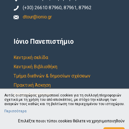
(+30) 26610 87960, 87961, 87962
dtour@ionio.gr
Ιόνιο Πανεπιστήμιο
Κεντρική σελίδα
Κεντρική Βιβλιοθήκη
Τμήμα διεθνών & δημοσίων σχέσεων
Πρακτική Άσκηση
Επιτροπή ερευνών
Αυτός ο ιστοχώρος χρησιμοποιεί cookies για τη συλλογή πληροφοριών
σχετικά με τη χρήση του από επισκέπτες, με στόχο την κάλυψη των
αναγκών τους καθώς και τη βελτίωση του περιεχομένου του ιστοχώρου.
Περισσότερα
Επιλέξτε ποιοι τύποι cookies θέλετε να χρησιμοποιηθούν