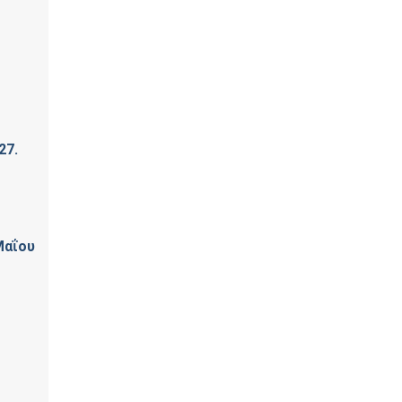
27.
Μαΐου