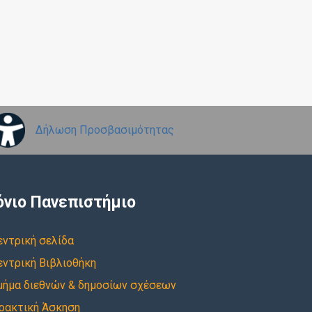
Δήλωση Προσβασιμότητας
όνιο Πανεπιστήμιο
εντρική σελίδα
εντρική Βιβλιοθήκη
μήμα διεθνών & δημοσίων σχέσεων
ρακτική Άσκηση