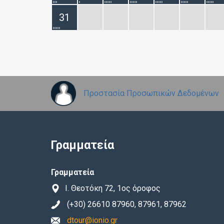
31
Προστασία Προσωπικών Δεδομένων
Γραμματεία
Γραμματεία
Ι. Θεοτόκη 72, 1ος όροφος
(+30) 26610 87960, 87961, 87962
dtour@ionio.gr