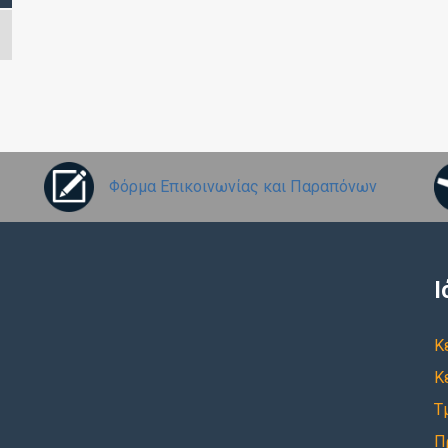
Φόρμα Επικοινωνίας και Παραπόνων
Ι
Κ
Κ
Τ
Π