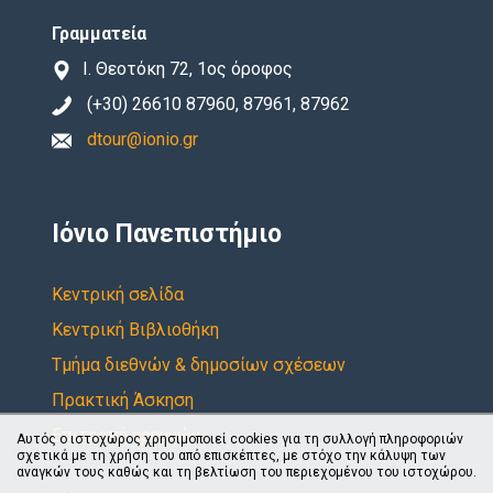
Γραμματεία
Ι. Θεοτόκη 72, 1ος όροφος
(+30) 26610 87960, 87961, 87962
dtour@ionio.gr
Ιόνιο Πανεπιστήμιο
Κεντρική σελίδα
Κεντρική Βιβλιοθήκη
Τμήμα διεθνών & δημοσίων σχέσεων
Πρακτική Άσκηση
Επιτροπή ερευνών
Αυτός ο ιστοχώρος χρησιμοποιεί cookies για τη συλλογή πληροφοριών
σχετικά με τη χρήση του από επισκέπτες, με στόχο την κάλυψη των
αναγκών τους καθώς και τη βελτίωση του περιεχομένου του ιστοχώρου.