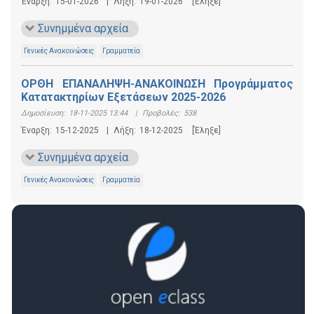
Έναρξη:
15-01-2026
|
Λήξη:
19-01-2026
[Έληξε]
Συνημμένα αρχεία
Γενικές Ανακοινώσεις
Γραμματεία
ΟΡΘΗ ΕΠΑΝΑΛΗΨΗ-ΑΝΑΚΟΙΝΩΣΗ Προγράμματος
Κατατακτηρίων Εξετάσεων 2025-2026
Δημοσίευση:
18-11-2025 13:44
|
Προβολές:
538
Έναρξη:
15-12-2025
|
Λήξη:
18-12-2025
[Έληξε]
Συνημμένα αρχεία
Γενικές Ανακοινώσεις
Γραμματεία