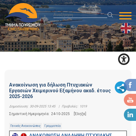
Ανακοίνωση για δήλωση Πτυχιακών
Εργασιών Χειμερινού Εξαμήνου ακαδ. έτους
2025-2026
Δημοσίευση:
30-09-2025 13:45
|
Προβολές:
1019
Σημαντική Ημερομηνία:
24-10-2025
[Έληξε]
Γενικές Ανακοινώσεις
Γραμματεία
ΑΝΑΚΟΙΝΩΣΗ ΑΝΑΛΗΨΗ ΠΤΥΧΙΑΚΗΣ