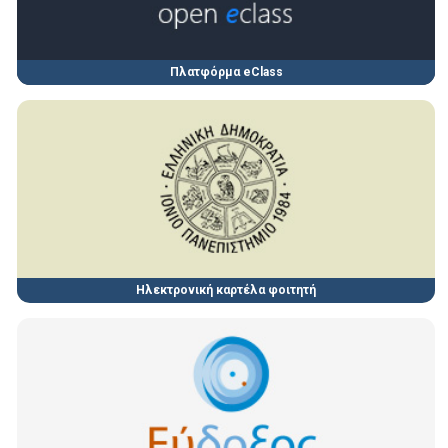
Πλατφόρμα eClass
Ηλεκτρονική καρτέλα φοιτητή