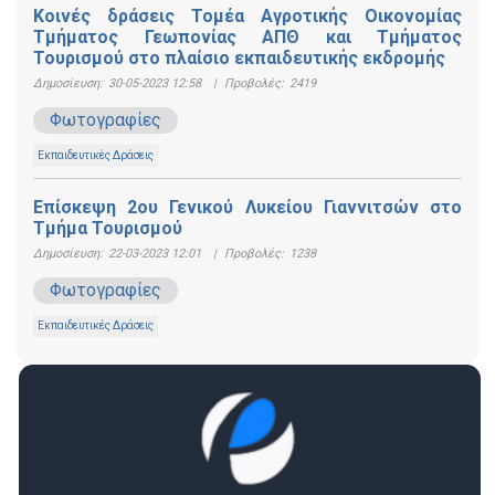
Κοινές δράσεις Τομέα Αγροτικής Οικονομίας
Τμήματος Γεωπονίας ΑΠΘ και Τμήματος
Τουρισμού στο πλαίσιο εκπαιδευτικής εκδρομής
Δημοσίευση:
30-05-2023 12:58
|
Προβολές:
2419
Φωτογραφίες
Εκπαιδευτικές Δράσεις
Επίσκεψη 2ου Γενικού Λυκείου Γιαννιτσών στο
Τμήμα Τουρισμού
Δημοσίευση:
22-03-2023 12:01
|
Προβολές:
1238
Φωτογραφίες
Εκπαιδευτικές Δράσεις