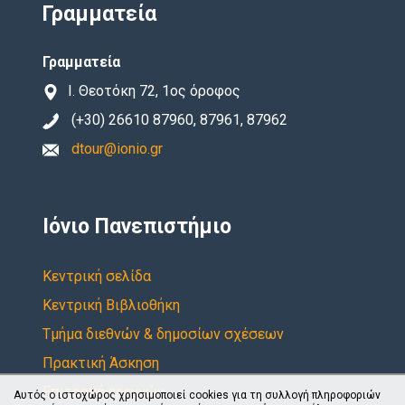
Γραμματεία
Γραμματεία
Ι. Θεοτόκη 72, 1ος όροφος
(+30) 26610 87960, 87961, 87962
dtour@ionio.gr
Ιόνιο Πανεπιστήμιο
Κεντρική σελίδα
Κεντρική Βιβλιοθήκη
Τμήμα διεθνών & δημοσίων σχέσεων
Πρακτική Άσκηση
Επιτροπή ερευνών
Αυτός ο ιστοχώρος χρησιμοποιεί cookies για τη συλλογή πληροφοριών