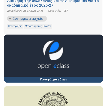
Διοίκηση της Φιλοξενίας και τον Τουρισμό» για το
ακαδημαϊκό έτος 2026-27
Δημοσίευση:
28-07-2026 18:56
|
Προβολές:
1057
Συνημμένα αρχεία
Προκηρύξεις
Μεταπτυχιακές Σπουδές
Πλατφόρμα eClass