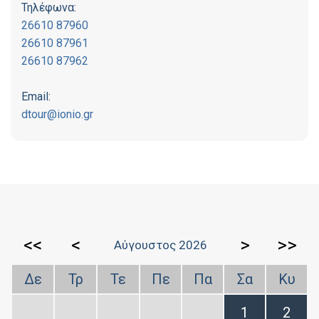
Τηλέφωνα:
26610 87960
26610 87961
26610 87962
Email:
dtour@ionio.gr
<<
<
>
>>
Αύγουστος 2026
Δε
Τρ
Τε
Πε
Πα
Σα
Κυ
1
2