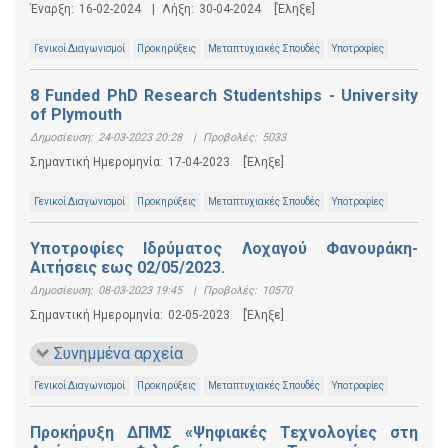
Έναρξη:
16-02-2024
|
Λήξη:
30-04-2024
[Έληξε]
Γενικοί Διαγωνισμοί
Προκηρύξεις
Μεταπτυχιακές Σπουδές
Υποτροφίες
8 Funded PhD Research Studentships - University
of Plymouth
Δημοσίευση:
24-03-2023 20:28
|
Προβολές:
5033
Σημαντική Ημερομηνία:
17-04-2023
[Έληξε]
Γενικοί Διαγωνισμοί
Προκηρύξεις
Μεταπτυχιακές Σπουδές
Υποτροφίες
Υποτροφίες Ιδρύματος Λοχαγού Φανουράκη-
Αιτήσεις εως 02/05/2023.
Δημοσίευση:
08-03-2023 19:45
|
Προβολές:
10570
Σημαντική Ημερομηνία:
02-05-2023
[Έληξε]
Συνημμένα αρχεία
Γενικοί Διαγωνισμοί
Προκηρύξεις
Μεταπτυχιακές Σπουδές
Υποτροφίες
Προκήρυξη ΔΠΜΣ «Ψηφιακές Τεχνολογίες στη