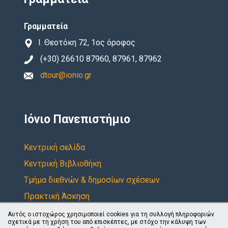
Γραμματεία
Ι. Θεοτόκη 72, 1ος όροφος
(+30) 26610 87960, 87961, 87962
dtour@ionio.gr
Ιόνιο Πανεπιστήμιο
Κεντρική σελίδα
Κεντρική Βιβλιοθήκη
Τμήμα διεθνών & δημοσίων σχέσεων
Πρακτική Άσκηση
Επιτροπή ερευνών
Αυτός ο ιστοχώρος χρησιμοποιεί cookies για τη συλλογή πληροφοριών
σχετικά με τη χρήση του από επισκέπτες, με στόχο την κάλυψη των