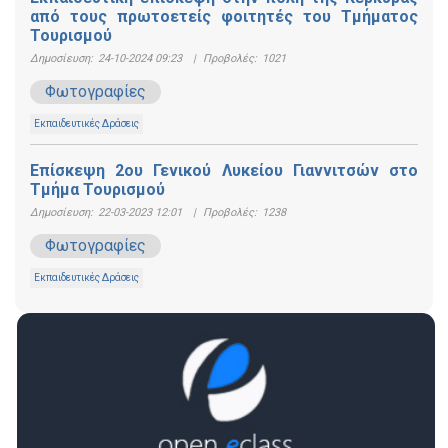
από τους πρωτοετείς φοιτητές του Τμήματος
Τουρισμού
Δημοσίευση:
24-10-2024 09:23
|
Προβολές:
1021
Φωτογραφίες
Εκπαιδευτικές Δράσεις
Επίσκεψη 2ου Γενικού Λυκείου Γιαννιτσών στο
Τμήμα Τουρισμού
Δημοσίευση:
22-03-2023 12:01
|
Προβολές:
1238
Φωτογραφίες
Εκπαιδευτικές Δράσεις