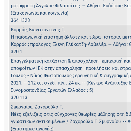
μετάφραση Άγγελος Φιλιππάτος. -- Αθήνα : Εκδόσεις Καστα
(Επικοινωνία και κοινωνία)
364.1323
Καρράς, Κωνσταντίνος Γ.
Η παιδαγωγική επιστήμη άλλοτε και τώρα : ιστορία, με
Καρράς ; πρόλογος Ελένη Γλύκατζη-Αρβελέρ. -- Αθήνα : Gute
370.1
Επαγγελματική κατάρτιση & απασχόληση : εμπειρική κα
αποφοίτων ΙΕΚ στην απασχόληση : προκλήσεις και στρα
Γούλας - Νίκος Φωτόπουλος ; ερευνητική & συγγραφική ομά
2021. -- 212 σ. : σχεδ., πίν. ; 24 εκ. -- (Κέντρο Ανάπτυξ
Συνομοσπονδίας Εργατών Ελλάδος ; 5)
370.113
Σμυρναίου, Ζαχαρούλα Γ.
Νέες εξελίξεις στις σύγχρονες θεωρίες μάθησης στη δ
γνωστικών αντικειμένων / Ζαχαρούλα Γ. Σμυρναίου. -- Αθήνα
(Επιστήμες αγωγής)