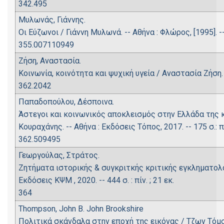
342.495
Μυλωνάς, Γιάννης.
Oι Εύζωνοι / Γιάννη Μυλωνά. -- Αθήνα : Φλώρος, [1995]. -- 3
355.007110949
Ζήση, Αναστασία.
Κοινωνία, κοινότητα και ψυχική υγεία / Αναστασία Ζήση. --
362.2042
Παπαδοπούλου, Δέσποινα.
Άστεγοι και κοινωνικός αποκλεισμός στην Ελλάδα της 
Κουραχάνης. -- Αθήνα : Εκδόσεις Τόπος, 2017. -- 175 σ.: π
362.509495
Γεωργούλας, Στράτος.
Ζητήματα ιστορικής & συγκριτκής κριτικής εγκληματολο
Εκδόσεις ΚΨΜ , 2020. -- 444 σ. : πίν. ; 21 εκ.
364
Thompson, John B. John Brookshire
Πολιτικά σκάνδαλα στην εποχή της εικόνας / Τζων Τόμσ