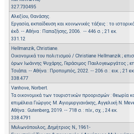
327.730495
Αλεξίου, Θανάσης.
Εργασία, εκπαίδευση και κοινωνικές τάξεις : το ιστορικ
έκδ. -- Αθήνα : Παπαζήσης, 2006. -- 446 σ. ; 21 εκ.
331.12
Hellmanzik, Christiane.
Οικονομικά του πολιτισμού / Christiane Hellmanzik ; επ
όρων Ιωάννης Ψυχάρης, Γεράσιμος Παυλογεωργάτος ; επ
Τσιάπα. -- Αθήνα : Προπομπός, 2022. -- 206 σ. : εικ. ; 21 εκ
338.477
Vanhove, Norbert.
Τα οικονομικά των τουριστικών προορισμών : θεωρία κα
επιμέλεια Γιώργος Μ. Αγιομυργιανάκης, Αγγελική Ν. Με
Αθήνα : Gutenberg, 2019. -- 718 σ. : πίν., σχ. ; 24 εκ.
338.4791
Μυλωνόπουλος, Δημήτριος Ν., 1961-