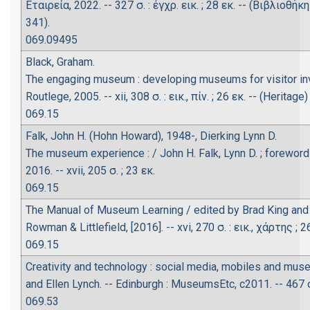
Εταιρεία, 2022. -- 327 σ. : έγχρ. εικ. ; 28 εκ. -- (Βιβλιο
341).
069.09495
Black, Graham.
The engaging museum : developing museums for visitor inv
Routlege, 2005. -- xii, 308 σ. : εικ., πίν. ; 26 εκ. -- (Heritage)
069.15
Falk, John H. (Hohn Howard), 1948-, Dierking Lynn D.
The museum experience : / John H. Falk, Lynn D. ; foreword 
2016. -- xvii, 205 σ. ; 23 εκ.
069.15
The Manual of Museum Learning / edited by Brad King and Ba
Rowman & Littlefield, [2016]. -- xvi, 270 σ. : εικ., χάρτης ; 2
069.15
Creativity and technology : social media, mobiles and mus
and Ellen Lynch. -- Edinburgh : MuseumsEtc, c2011. -- 467 σ. 
069.53