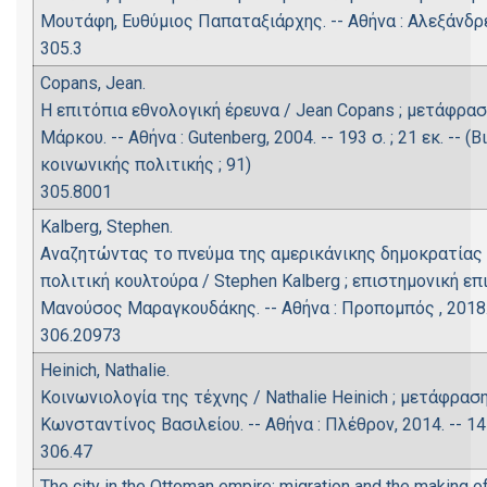
Μουτάφη, Ευθύμιος Παπαταξιάρχης. -- Αθήνα : Αλεξάνδρεια
305.3
Copans, Jean.
Η επιτόπια εθνολογική έρευνα / Jean Copans ; μετάφρασ
Μάρκου. -- Αθήνα : Gutenberg, 2004. -- 193 σ. ; 21 εκ. --
κοινωνικής πολιτικής ; 91)
305.8001
Kalberg, Stephen.
Αναζητώντας το πνεύμα της αμερικάνικης δημοκρατίας :
πολιτική κουλτούρα / Stephen Kalberg ; επιστημονική ε
Μανούσος Μαραγκουδάκης. -- Αθήνα : Προπομπός , 2018. --
306.20973
Heinich, Nathalie.
Κοινωνιολογία της τέχνης / Nathalie Heinich ; μετάφρα
Κωνσταντίνος Βασιλείου. -- Αθήνα : Πλέθρον, 2014. -- 147
306.47
The city in the Ottoman empire: migration and the making of 