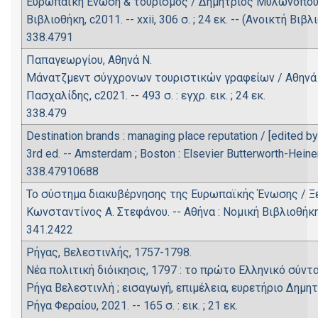
Ευρωπαϊκή Ένωση & τουρισμός / Δημήτριος Μυλωνόπουλο
Βιβλιοθήκη, c2011. -- xxii, 306 σ. ; 24 εκ. -- (Ανοικτή Βιβλ
338.4791
Παπαγεωργίου, Αθηνά Ν.
Μάνατζμεντ σύγχρονων τουριστικών γραφείων / Αθηνά Ν.
Πασχαλίδης, c2021. -- 493 σ. : εγχρ. εικ. ; 24 εκ.
338.479
Destination brands : managing place reputation / [edited by
3rd ed. -- Amsterdam ; Boston : Elsevier Butterworth-Heinema
338.47910688
Το σύστημα διακυβέρνησης της Ευρωπαϊκής Ένωσης / Ξενοφ
Κωνσταντίνος Α. Στεφάνου. -- Αθήνα : Νομική Βιβλιοθήκη, 20
341.2422
Ρήγας, Βελεστινλής, 1757-1798.
Νέα πολιτική διόικησις, 1797 : το πρώτο Eλληνικό σύντ
Ρήγα Βελεστινλή ; εισαγωγή, επιμέλεια, ευρετήριο Δημη
Ρήγα Φεραίου, 2021. -- 165 σ. : εικ. ; 21 εκ.