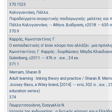
370.1523
Καλογιαννάκη, Πέλλα.
Παραδείγματα συγκριτικής παιδαγωγικής: μελέτες και π
Πέλλα Καλογιαννάκη. -- Αθήνα: Διάδραση, c2018. -- 630 σ. :
370.9
Καρράς, Κωνσταντίνος Γ.
Ο εκπαιδευτικός σ' έναν κόσμο που αλλάζει : μια πρόκλ
Κωνσταντίνος Γ. Καρράς ; διορθώσεις Μάγδα Κλαυδιανού
Gutenberg, c2011. -- 476 σ. : εικ. ; 24 εκ.
371.1
Merriam, Sharan B.
Adult learning : linking theory and practice / Sharan B. Merr
Jossey-Bass, a Wiley brand, [2014]. -- xviii, 302 σ. ; εικ. ;
education series)
374
Γεωργιτσογιάννη, Ευαγγελία Ν.
Ιστορία της ενδυμασίας : ο δυτικός κόσμος και η Ελλά