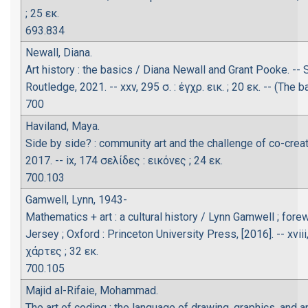
; 25 εκ.
693.834
Newall, Diana.
Art history : the basics / Diana Newall and Grant Pooke. --
Routledge, 2021. -- xxv, 295 σ. : έγχρ. εικ. ; 20 εκ. -- (The b
700
Haviland, Maya.
Side by side? : community art and the challenge of co-creat
2017. -- ix, 174 σελίδες : εικόνες ; 24 εκ.
700.103
Gamwell, Lynn, 1943-
Mathematics + art : a cultural history / Lynn Gamwell ; for
Jersey ; Oxford : Princeton University Press, [2016]. -- xvi
χάρτες ; 32 εκ.
700.105
Majid al-Rifaie, Mohammad.
The art of coding : the language of drawing, graphics, and