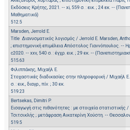
Αλέξανδρος Χορταράς ; επιστημονική επιμέλεια Πάρις Π
Εκδόσεις Κρήτης, 2021. -- xi, 559 σ. : εικ. ; 24 εκ. -- (
Μαθηματικά)
512.5
Marsden, Jerrold E.
Title Διανυσματικός λογισμός / Jerrold E. Marsden, An
; επιστημονική επιμέλεια Απόστολος Γιαννόπουλος. -- Η
c2020. -- xxv, 540 σ. : έγχρ. εικ. ; 29 εκ. -- (Πανεπιστ
515.63
Φιλιππάκης, Μιχαήλ Ε.
Στοχαστικές διαδικασίες στην πληροφορική / Μιχαήλ Ε. Φ
σ. : εικ., διαγρ., πίν. ; 30 εκ.
519.23
Bertsekas, Dimitri P.
Εισαγωγή στις πιθανότητες : με στοιχεία στατιστικής /
Τσιτσικλής ; μετάφραση Αικατερίνη Χούστη. -- Θεσσαλονίκη :
519.5