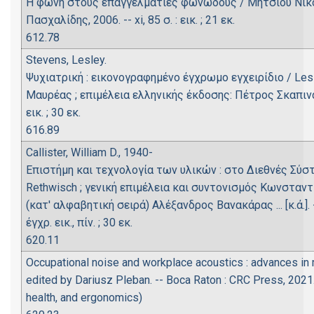
Η φωνή στους επαγγελματίες φωνωδούς / Μήτσιου Νικόλαο
Πασχαλίδης, 2006. -- xi, 85 σ. : εικ. ; 21 εκ.
612.78
Stevens, Lesley.
Ψυχιατρική : εικονογραφημένο έγχρωμο εγχειρίδιο / Lesl
Μαυρέας ; επιμέλεια ελληνικής έκδοσης: Πέτρος Σκαπινάκης
εικ. ; 30 εκ.
616.89
Callister, William D., 1940-
Επιστήμη και τεχνολογία των υλικών : στο Διεθνές Σύστημ
Rethwisch ; γενική επιμέλεια και συντονισμός Κωνσταντ
(κατ' αλφαβητική σειρά) Αλέξανδρος Βανακάρας ... [κ.ά.]. -
έγχρ. εικ., πίν. ; 30 εκ.
620.11
Occupational noise and workplace acoustics : advances i
edited by Dariusz Pleban. -- Boca Raton : CRC Press, 2021. --
health, and ergonomics)