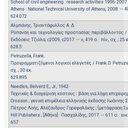
School of civil engineering : research activities 1996-2007 
Athens : National Technical University of Athens, 2008. -- 406
624.072
Αλμπάνης, Τριαντάφυλλος Α. Δ.
Ρύπανση και τεχνολογίες προστασίας περιβάλλοντος / 
Εκδόσεις Τζιόλα, c2009, c2017. -- x, 419 σ. : πίν., σχ. ; 25 ε
628.5
Petruzella, Frank.
Προγραμματιζόμενοι λογικοί ελεγκτές / Frank D. Petruzella.
σχ. ; 30 εκ.
629.895
Needles, Belverd E., Jr., 1942-
Τεχνικές & διαχείριση κόστους : βάση για λήψη επιχει
Crosson ; γενική επιμέλεια ελληνικής έκδοσης Ιωάννης 
Πέτρος Λοής, Αλέξανδρος Γαρεφαλάκης ; [μετάφραση Σωτή
Hill Publishers ; [Αθήνα] : Πασχαλίδης, 2017. -- 611 σ. : εικ.,
657