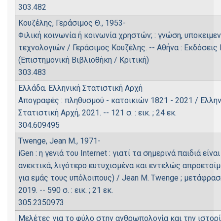
303.482
Κουζέλης, Γεράσιμος Θ., 1953-
Φιλική κοινωνία ή κοινωνία χρηστών; : γνώση, υποκειμ
τεχνολογιών / Γεράσιμος Κουζέλης. -- Αθήνα : Εκδόσεις Κριτ
(Επιστημονική Βιβλιοθήκη / Κριτική)
303.483
Ελλάδα. Ελληνική Στατιστική Αρχή
Απογραφές : πληθυσμού - κατοικιών 1821 - 2021 / Ελληνι
Στατιστική Αρχή, 2021. -- 121 σ. : εικ. ; 24 εκ.
304.609495
Twenge, Jean M., 1971-
iGen : η γενιά του Internet : γιατί τα σημερινά παιδιά ε
ανεκτικά, λιγότερο ευτυχισμένα και εντελώς απροετοίμα
για εμάς τους υπόλοιπους) / Jean M. Twenge ; μετάφρασ
2019. -- 590 σ. : εικ. ; 21 εκ.
305.2350973
Μελέτες για το φύλο στην ανθρωπολογία και την ιστορί