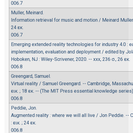
006.7
Muller, Meinard.
Information retrieval for music and motion / Meinard Muller. -
24 εκ.
006.7
Emerging extended reality technologies for industry 4.0 : e
implementation, evaluation and deployment / edited by Jo
Hoboken, NJ : Wiley-Scrivener, 2020. -- xxx, 236 σ., 26 εκ.
006.8
Greengard, Samuel.
Virtual reality / Samuel Greengard. -- Cambridge, Massachuse
εικ. ; 18 εκ. -- (The MIT Press essential knowledge series
006.8
Peddie, Jon.
Augmented reality : where we will all live / Jon Peddie. -- C
: εικ. ; 24 εκ.
006.8