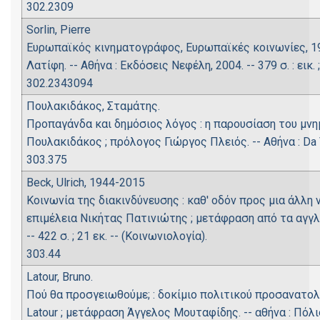
302.2309
Sorlin, Pierre
Ευρωπαϊκός κινηματογράφος, Eυρωπαϊκές κοινωνίες, 193
Λατίφη. -- Αθήνα : Εκδόσεις Νεφέλη, 2004. -- 379 σ. : εικ.
302.2343094
Πουλακιδάκος, Σταμάτης.
Προπαγάνδα και δημόσιος λόγος : η παρουσίαση του μν
Πουλακιδάκος ; πρόλογος Γιώργος Πλειός. -- Αθήνα : Da Vinc
303.375
Beck, Ulrich, 1944-2015
Κοινωνία της διακινδύνευσης : καθ' οδόν προς μια άλλη 
επιμέλεια Νικήτας Πατινιώτης ; μετάφραση από τα αγγλι
-- 422 σ. ; 21 εκ. -- (Κοινωνιολογία).
303.44
Latour, Bruno.
Πού θα προσγειωθούμε; : δοκίμιο πολιτικού προσανατολ
Latour ; μετάφραση Άγγελος Μουταφίδης. -- αθήνα : Πόλις, c