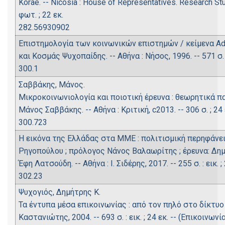
Korae. -- Nicosia : House of Representatives. Research Studi
φωτ. ; 22 εκ.
282.56930902
Επιστημολογία των κοινωνικών επιστημών / κείμενα Adorno
και Κοσμάς Ψυχοπαίδης. -- Αθήνα : Νήσος, 1996. -- 571 σ. ;
300.1
Σαββάκης, Μάνος.
Μικροκοινωνιολογία και ποιοτική έρευνα : θεωρητικά π
Μάνος Σαββάκης. -- Αθήνα : Κριτική, c2013. -- 306 σ. ; 24
300.723
Η εικόνα της Ελλάδας στα ΜΜΕ : πολιτισμική περηφάνει
Ρηγοπούλου ; πρόλογος Νάνος Βαλαωρίτης ; έρευνα: Δημήτ
Έφη Λατσούδη. -- Αθήνα : Ι. Σιδέρης, 2017. -- 255 σ. : εικ. ;
302.23
Ψυχογιός, Δημήτρης Κ.
Τα έντυπα μέσα επικοινωνίας : από τον πηλό στο δίκτυο 
Καστανιώτης, 2004. -- 693 σ. : εικ. ; 24 εκ. -- (Επικοινω