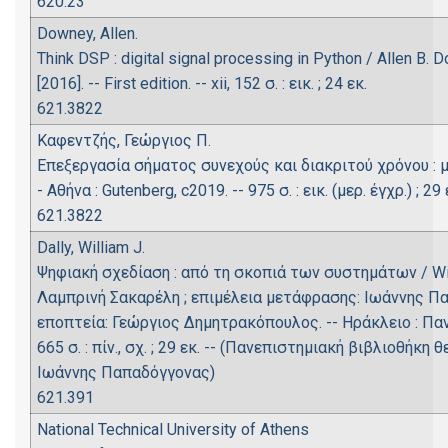
620.23
Downey, Allen.
Think DSP : digital signal processing in Python / Allen B. D
[2016]. -- First edition. -- xii, 152 σ. : εικ. ; 24 εκ.
621.3822
Καφεντζής, Γεώργιος Π.
Επεξεργασία σήματος συνεχούς και διακριτού χρόνου : μ
- Αθήνα : Gutenberg, c2019. -- 975 σ. : εικ. (μερ. έγχρ.) ; 29 
621.3822
Dally, William J.
Ψηφιακή σχεδίαση : από τη σκοπιά των συστημάτων / Willam
Λαμπρινή Σακαρέλη ; επιμέλεια μετάφρασης: Ιωάννης Π
εποπτεία: Γεώργιος Δημητρακόπουλος. -- Ηράκλειο : Παν
665 σ. : πίν., σχ. ; 29 εκ. -- (Πανεπιστημιακή βιβλιοθή
Ιωάννης Παπαδόγγονας)
621.391
National Technical University of Athens