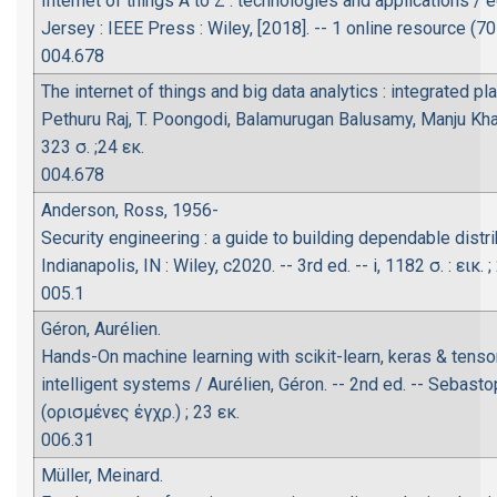
Internet of things A to Z : technologies and applications 
Jersey : IEEE Press : Wiley, [2018]. -- 1 online resource (7
004.678
The internet of things and big data analytics : integrated p
Pethuru Raj, T. Poongodi, Balamurugan Balusamy, Manju Khari.
323 σ. ;24 εκ.
004.678
Anderson, Ross, 1956-
Security engineering : a guide to building dependable dist
Indianapolis, IN : Wiley, c2020. -- 3rd ed. -- i, 1182 σ. : εικ. ;
005.1
Géron, Aurélien.
Hands-On machine learning with scikit-learn, keras & tensor
intelligent systems / Aurélien, Géron. -- 2nd ed. -- Sebastopol
(ορισμένες έγχρ.) ; 23 εκ.
006.31
Müller, Meinard.