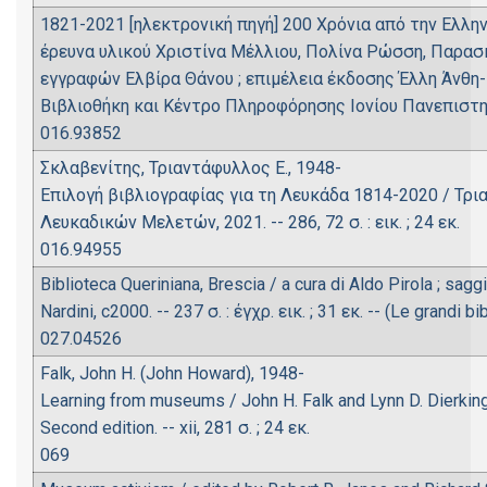
1821-2021 [ηλεκτρονική πηγή] 200 Χρόνια από την Ελλη
έρευνα υλικού Χριστίνα Μέλλιου, Πολίνα Ρώσση, Παρασκ
εγγραφών Ελβίρα Θάνου ; επιμέλεια έκδοσης Έλλη Άνθη
Βιβλιοθήκη και Κέντρο Πληροφόρησης Ιονίου Πανεπιστημί
016.93852
Σκλαβενίτης, Τριαντάφυλλος Ε., 1948-
Επιλογή βιβλιογραφίας για τη Λευκάδα 1814-2020 / Τρια
Λευκαδικών Μελετών, 2021. -- 286, 72 σ. : εικ. ; 24 εκ.
016.94955
Biblioteca Queriniana, Brescia / a cura di Aldo Pirola ; saggi e
Nardini, c2000. -- 237 σ. : έγχρ. εικ. ; 31 εκ. -- (Le grandi bib
027.04526
Falk, John H. (John Howard), 1948-
Learning from museums / John H. Falk and Lynn D. Dierking. 
Second edition. -- xii, 281 σ. ; 24 εκ.
069