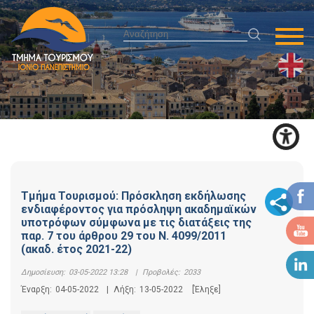
Τμήμα Τουρισμού: Πρόσκληση εκδήλωσης
ενδιαφέροντος για πρόσληψη ακαδημαϊκών
υποτρόφων σύμφωνα με τις διατάξεις της
παρ. 7 του άρθρου 29 του Ν. 4099/2011
(ακαδ. έτος 2021-22)
Δημοσίευση:
03-05-2022 13:28
|
Προβολές:
2033
Έναρξη:
04-05-2022
|
Λήξη:
13-05-2022
[Έληξε]