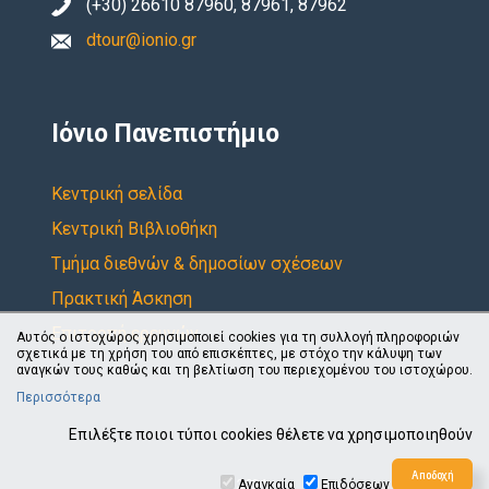
(+30) 26610 87960, 87961, 87962
dtour@ionio.gr
Ιόνιο Πανεπιστήμιο
Κεντρική σελίδα
Κεντρική Βιβλιοθήκη
Τμήμα διεθνών & δημοσίων σχέσεων
Πρακτική Άσκηση
Επιτροπή ερευνών
Αυτός ο ιστοχώρος χρησιμοποιεί cookies για τη συλλογή πληροφοριών
σχετικά με τη χρήση του από επισκέπτες, με στόχο την κάλυψη των
αναγκών τους καθώς και τη βελτίωση του περιεχομένου του ιστοχώρου.
Περισσότερα
Επιλέξτε ποιοι τύποι cookies θέλετε να χρησιμοποιηθούν
© 2021
Αναγκαία
Επιδόσεων