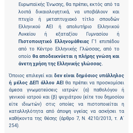
Ευρωπαϊκής Ένωσης, θα πρέπει, εκτός από τα
λοιπά δικαιολογητικά, να υποβάλουν και
πτυχίο ή μεταπτυχιακό τίτλο σπουδών
Ελληνικού ΑΕΙ ή απολυτήριο Ελληνικού
Λυκείου ή εξαταξίου Γυμνασίου ή
Πιστοποιητικό Ελληνομάθειας
Γ1 επιπέδου
από το Κέντρο Ελληνικής Γλώσσας, από το
οποίο
θα αποδεικνύεται η πλήρης γνώση και
άνετη χρήση της Ελληνικής γλώσσας.
Όποιος επιλεγεί και
δεν είναι δημόσιος υπάλληλος
ή μέλος ΔΕΠ άλλου ΑΕΙ
θα πρέπει να προσκομίσει
άμεσα γνωματεύσεις ιατρών: (α) παθολόγου ή
γενικού ιατρού και (β) ψυχιάτρου (είτε του δημοσίου
είτε ιδιωτών) στις οποίες να πιστοποιείται η
καταλληλότητα από άποψη υγείας να ασκήσει τα
καθήκοντα της θέσης (άρθρο 7, Ν. 4210/2013, τ. Α΄
254).