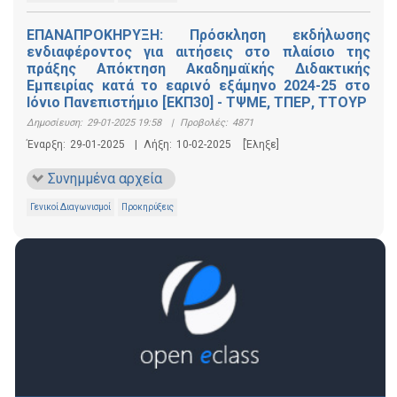
ΕΠΑΝΑΠΡΟΚΗΡΥΞΗ: Πρόσκληση εκδήλωσης
ενδιαφέροντος για αιτήσεις στο πλαίσιο της
πράξης Απόκτηση Ακαδηµαϊκής Διδακτικής
Εµπειρίας κατά το εαρινό εξάμηνο 2024-25 στο
Ιόνιο Πανεπιστήμιο [ΕΚΠ30] - ΤΨΜΕ, ΤΠΕΡ, ΤΤΟΥΡ
Δημοσίευση:
29-01-2025 19:58
|
Προβολές:
4871
Έναρξη:
29-01-2025
|
Λήξη:
10-02-2025
[Έληξε]
Συνημμένα αρχεία
Γενικοί Διαγωνισμοί
Προκηρύξεις