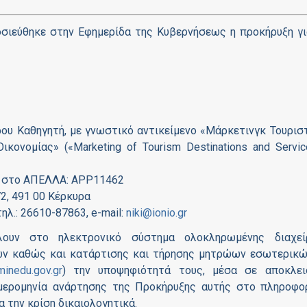
μοσιεύθηκε στην Εφημερίδα της Κυβερνήσεως η προκήρυξη γι
ρου Καθηγητή, με γνωστικό αντικείμενο «Μάρκετινγκ Τουρισ
κονομίας» («Marketing of Tourism Destinations and Servic
 στο ΑΠΕΛΛΑ: APP11462
72, 491 00 Κέρκυρα
λ.: 26610-87863, e-mail:
niki@ionio.gr
λουν στο ηλεκτρονικό σύστημα ολοκληρωμένης διαχεί
τών καθώς και κατάρτισης και τήρησης μητρώων εσωτερικώ
.minedu.gov.gr
) την υποψηφιότητά τους, μέσα σε αποκλει
ημερομηνία ανάρτησης της Προκήρυξης αυτής στο πληροφο
 την κρίση δικαιολογητικά.