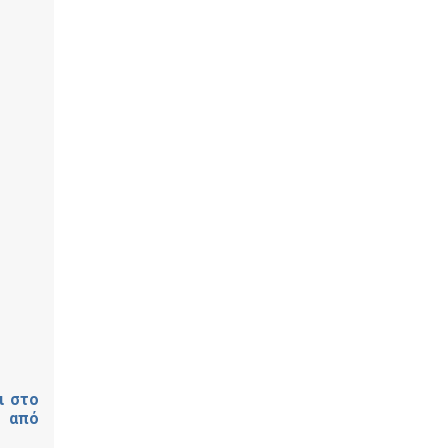
ι στο
- από