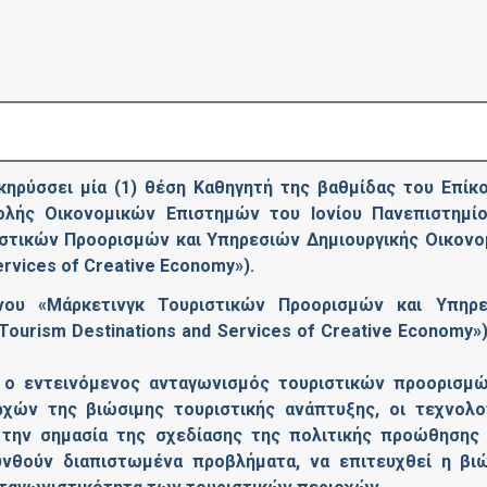
κηρύσσει μία (1) θέση Καθηγητή της βαθμίδας του Επίκ
λής Οικονομικών Επιστημών του Ιονίου Πανεπιστημί
ιστικών Προορισμών και Υπηρεσιών Δημιουργικής Οικονο
ervices of Creative Economy»).
νου «Μάρκετινγκ Τουριστικών Προορισμών και Υπηρ
Tourism Destinations and Services of Creative Economy»)
ως ο εντεινόμενος ανταγωνισμός τουριστικών προορισμ
χών της βιώσιμης τουριστικής ανάπτυξης, οι τεχνολο
ο την σημασία της σχεδίασης της πολιτικής προώθησης
υνθούν διαπιστωμένα προβλήματα, να επιτευχθεί η βι