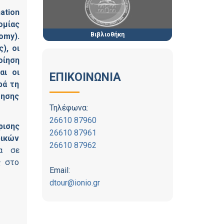
ation
ομίας
Βιβλιοθήκη
omy).
), οι
οίηση
αι οι
ΕΠΙΚΟΙΝΩΝΙΑ
ρά τη
θησης
Τηλέφωνα:
26610 87960
ρισης
26610 87961
ρικών
26610 87962
α σε
ς στο
Email:
dtour@ionio.gr