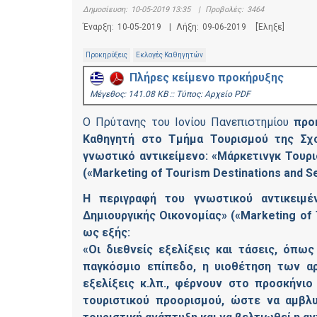
Δημοσίευση:
10-05-2019 13:35
|
Προβολές:
3464
Έναρξη:
10-05-2019
|
Λήξη:
09-06-2019
[Έληξε]
Προκηρύξεις
Εκλογές Καθηγητών
Πλήρες κείμενο προκήρυξης
Mέγεθος: 141.08 KB :: Τύπος: Αρχείο PDF
O Πρύτανης του Ιονίου Πανεπιστημίου
προ
Καθηγητή στο Τμήμα Τουρισμού της Σχο
γνωστικό αντικείμενο: «Μάρκετινγκ Τουρ
(«Marketing of Tourism Destinations and S
Η περιγραφή του γνωστικού αντικειμέ
Δημιουργικής Οικονομίας» («Marketing of 
ως εξής:
«Οι διεθνείς εξελίξεις και τάσεις, όπ
παγκόσμιο επίπεδο, η υιοθέτηση των αρ
εξελίξεις κ.λπ., φέρνουν στο προσκήνι
τουριστικού προορισμού, ώστε να αμβλ