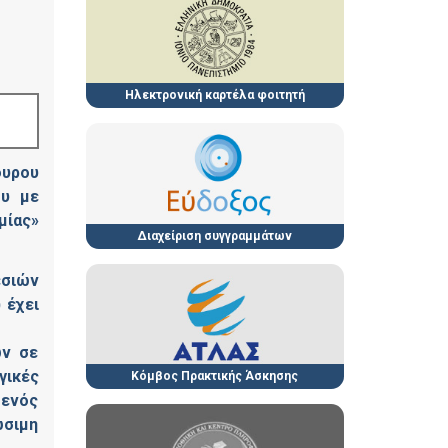
Ηλεκτρονική καρτέλα φοιτητή
ουρου
ου με
μίας»
Διαχείριση συγγραμμάτων
εσιών
 έχει
ών σε
γικές
Κόμβος Πρακτικής Άσκησης
 ενός
ώσιμη