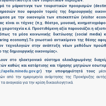
ανταγωνιστικότητα των τουριστικών περιοχών.
ορά το μάρκετινγκ των τουριστικών προορισμών (destin
πηρεσιών που αφορούν τομείς της δημιουργικής οικον
ι άμεσα με την οικονομία των επισκεπτών (visitor econ
ας είναι οι τέχνες (π.χ. θέατρο, μουσική, κινηματογράφος
η χειροτεχνία κ.ά. Προστιθέμενη αξία παρουσιάζει η αξιοπ
πως τα μέσα κοινωνικής δικτύωσης (social media) κ
aring economy).Το γνωστικό αντικείμενο της θέσης αφο
κών τεχνολογιών στην ανάπτυξη νέων μεθόδων προώ
 της δημιουργικής οικονομίας».
λουν στο ηλεκτρονικό σύστημα ολοκληρωμένης διαχεί
ητών καθώς και κατάρτισης και τήρησης μητρώων εσωτε
://apella.minedu.gov.gr
) την υποψηφιότητά τους
μέσ
ερών από την ημερομηνία ανάρτησης της Προκήρυξης αυτή
α αναγκαία για την κρίση δικαιολογητικά.