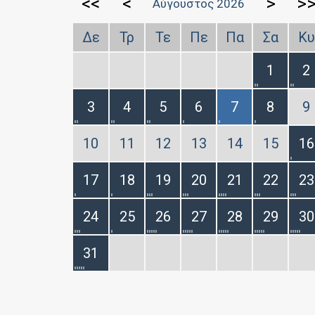
<<
<
>
>
Αύγουστος 2026
Δε
Τρ
Τε
Πε
Πα
Σα
Κυ
1
2
3
4
5
6
7
8
9
10
11
12
13
14
15
16
17
18
19
20
21
22
23
24
25
26
27
28
29
30
31