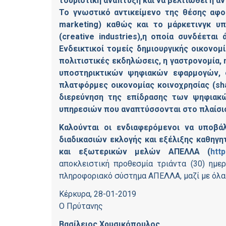
τουριστική ανάπτυξη και να βελτιωθεί η 
Το γνωστικό αντικείμενο της θέσης αφ
marketing) καθώς και το μάρκετινγκ υ
(creative industries),η οποία συνδέετα
Ενδεικτικοί τομείς δημιουργικής οικονομί
πολιτιστικές εκδηλώσεις, η γαστρονομία, 
υποστηρικτικών ψηφιακών εφαρμογών, ό
πλατφόρμες οικονομίας κοινοχρησίας (sh
διερεύνηση της επίδρασης των ψηφια
υπηρεσιών που αναπτύσσονται στο πλαίσιο
Καλούνται οι ενδιαφερόμενοι να υποβά
διαδικασιών εκλογής και εξέλιξης καθηγ
και εξωτερικών μελών ΑΠΕΛΛΑ (
http
αποκλειστική προθεσμία τριάντα (30) ημ
πληροφοριακό σύστημα ΑΠΕΛΛΑ, μαζί με όλα τ
Κέρκυρα, 28-01-2019
Ο Πρύτανης
Βασίλειος Χρυσικόπουλος