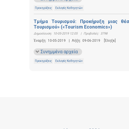
Προκηρύξεις
Εκλογές Καθηγητών
Τμήμα Τουρισμού: Προκήρυξη μιας θέσ
Τουρισμού» («Tourism Economics»)
Δημοσίευση:
10-05-2019 12:05
|
Προβολές:
3798
Έναρξη:
10-05-2019
|
Λήξη:
09-06-2019
[Έληξε]
Συνημμένα αρχεία
Προκηρύξεις
Εκλογές Καθηγητών