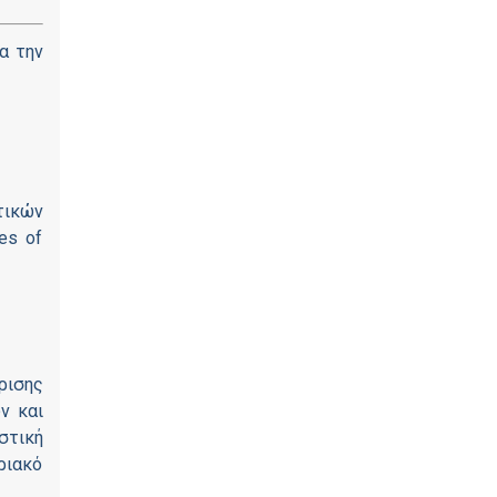
α την
τικών
es of
ρισης
ν και
στική
ριακό