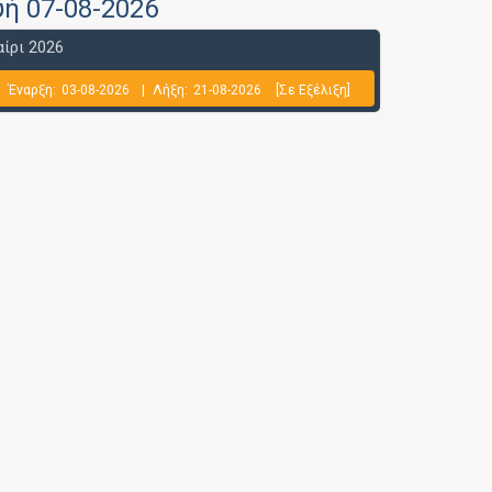
υή 07-08-2026
ίρι 2026
Έναρξη:
03-08-2026
|
Λήξη:
21-08-2026
[Σε Εξέλιξη]