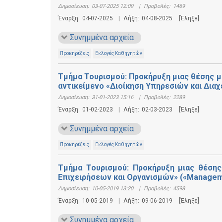
Δημοσίευση:
03-07-2025 12:09
|
Προβολές:
1469
Έναρξη:
04-07-2025
|
Λήξη:
04-08-2025
[Έληξε]
Συνημμένα αρχεία
Προκηρύξεις
Εκλογές Καθηγητών
Τμήμα Τουρισμού: Προκήρυξη μιας θέσης μ
αντικείμενο «Διοίκηση Υπηρεσιών και Δια
Δημοσίευση:
31-01-2023 15:16
|
Προβολές:
2289
Έναρξη:
01-02-2023
|
Λήξη:
02-03-2023
[Έληξε]
Συνημμένα αρχεία
Προκηρύξεις
Εκλογές Καθηγητών
Τμήμα Τουρισμού: Προκήρυξη μιας θέσης
Επιχειρήσεων και Οργανισμών» («Manageme
Δημοσίευση:
10-05-2019 13:20
|
Προβολές:
4598
Έναρξη:
10-05-2019
|
Λήξη:
09-06-2019
[Έληξε]
Συνημμένα αρχεία