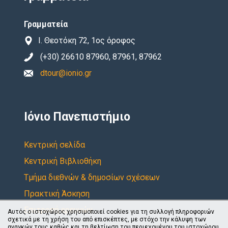
Γραμματεία
Ι. Θεοτόκη 72, 1ος όροφος
(+30) 26610 87960, 87961, 87962
dtour@ionio.gr
Ιόνιο Πανεπιστήμιο
Κεντρική σελίδα
Κεντρική Βιβλιοθήκη
Τμήμα διεθνών & δημοσίων σχέσεων
Πρακτική Άσκηση
Επιτροπή ερευνών
Αυτός ο ιστοχώρος χρησιμοποιεί cookies για τη συλλογή πληροφοριών
σχετικά με τη χρήση του από επισκέπτες, με στόχο την κάλυψη των
αναγκών τους καθώς και τη βελτίωση του περιεχομένου του ιστοχώρου.