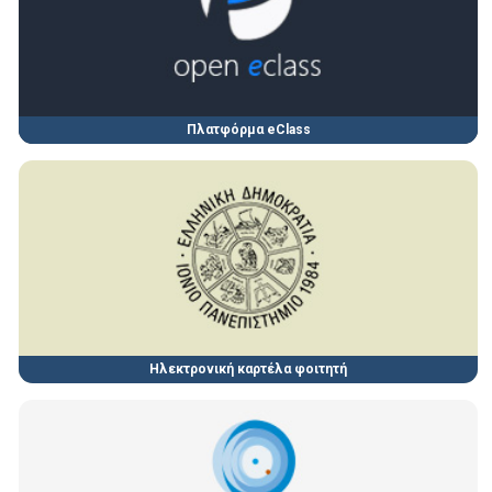
Πλατφόρμα eClass
Ηλεκτρονική καρτέλα φοιτητή