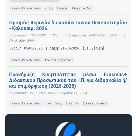
Γενικές Ανακοινώσεις
Σίτιση
Στέγαση
Φοιτητικά Νέα
Ορισμός θερινών διακοπών Ιονίου Πανεπιστημίου
- Καλοκαίρι 2026
Δημοσίευση:
10-07-2026 10:35
|
Ενημέρωση:
30-07-2026 23:56
|
Προβολές:
3986
Έναρξη:
03-08-2026
|
Λήξη:
21-08-2026
[Σε Εξέλιξη]
Γενικές Ανακοινώσεις
Αποφάσεις Οργάνων
Προκήρυξη Κινητικότητας μέσω Erasmus+
Διδακτικού Προσωπικού του Ι.Π. για διδασκαλία ή/
και επιμόρφωση (2026-2028)
Δημοσίευση:
27-07-2026 16:41
|
Προβολές:
1064
Γενικές Ανακοινώσεις
Προκηρύξεις
Erasmus
Δράσεις Erasmus