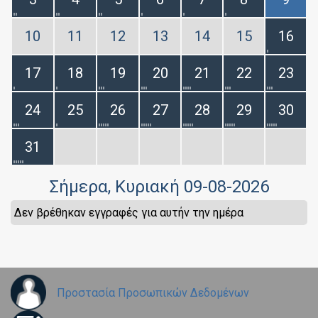
10
11
12
13
14
15
16
17
18
19
20
21
22
23
24
25
26
27
28
29
30
31
Σήμερα
, Κυριακή 09-08-2026
Δεν βρέθηκαν εγγραφές για αυτήν την ημέρα
Προστασία Προσωπικών Δεδομένων