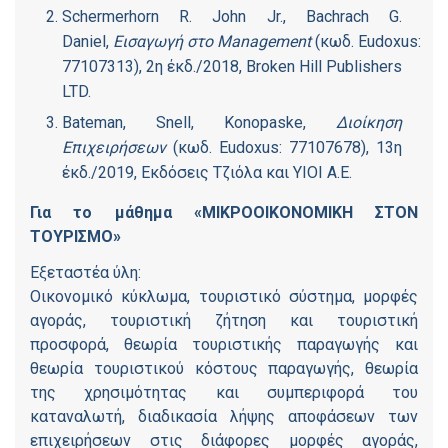
Schermerhorn R. John Jr., Bachrach G.
Daniel,
Εισαγωγή
στο
Management
(
κωδ
.
Eudoxus:
77107313), 2η έκδ./2018, Broken Hill Publishers
LTD.
Bateman, Snell, Konopaske,
Διοίκηση
Επιχειρήσεων
(κωδ. Eudoxus: 77107678), 13η
έκδ./2019, Εκδόσεις Τζιόλα και ΥΙΟΙ Α.Ε.
Για το μάθημα «ΜΙΚΡΟΟΙΚΟΝΟΜΙΚΗ ΣΤΟΝ
ΤΟΥΡΙΣΜΟ»
Εξεταστέα ύλη:
Οικονομικό κύκλωμα, τουριστικό σύστημα, μορφές
αγοράς, τουριστική ζήτηση και τουριστική
προσφορά, θεωρία τουριστικής παραγωγής και
θεωρία τουριστικού κόστους παραγωγής, θεωρία
της χρησιμότητας και συμπεριφορά του
καταναλωτή, διαδικασία λήψης αποφάσεων των
επιχειρήσεων στις διάφορες μορφές αγοράς,