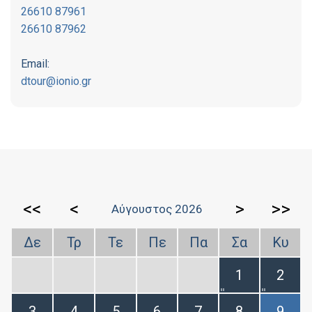
26610 87961
26610 87962
Email:
dtour@ionio.gr
<<
<
>
>>
Αύγουστος 2026
Δε
Τρ
Τε
Πε
Πα
Σα
Κυ
1
2
3
4
5
6
7
8
9