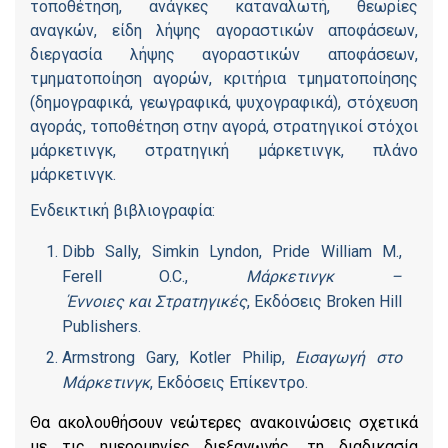
τοποθέτηση, ανάγκες καταναλωτή, θεωρίες
αναγκών, είδη λήψης αγοραστικών αποφάσεων,
διεργασία λήψης αγοραστικών αποφάσεων,
τμηματοποίηση αγορών, κριτήρια τμηματοποίησης
(δημογραφικά, γεωγραφικά, ψυχογραφικά), στόχευση
αγοράς, τοποθέτηση στην αγορά, στρατηγικοί στόχοι
μάρκετινγκ, στρατηγική μάρκετινγκ, πλάνο
μάρκετινγκ.
Ενδεικτική βιβλιογραφία:
Dibb Sally, Simkin Lyndon, Pride William M.,
Ferell O.C.,
Μάρκετινγκ
–
Έννοιες
και
Στρατηγικές
,
Εκδόσεις
Broken Hill
Publishers.
Armstrong Gary, Kotler Philip,
Εισαγωγή στο
Μάρκετινγκ
, Εκδόσεις Επίκεντρο.
Θα ακολουθήσουν νεώτερες ανακοινώσεις σχετικά
με τις ημερομηνίες διεξαγωγής, τη διαδικασία