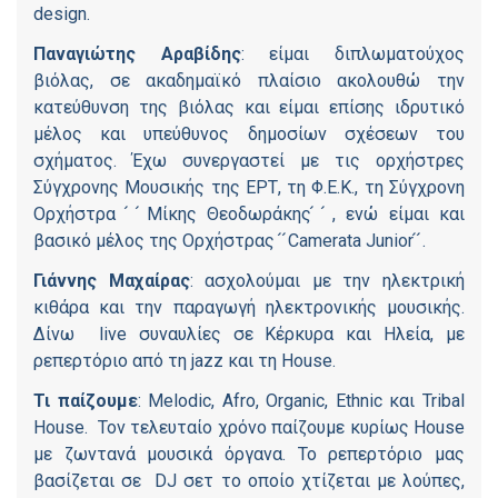
design.
Παναγιώτης Αραβίδης
: είμαι διπλωματούχος
βιόλας, σε ακαδημαϊκό πλαίσιο ακολουθώ την
κατεύθυνση της βιόλας και είμαι επίσης ιδρυτικό
μέλος και υπεύθυνος δημοσίων σχέσεων του
σχήματος. Έχω συνεργαστεί με τις ορχήστρες
Σύγχρονης Μουσικής της ΕΡΤ, τη Φ.Ε.Κ., τη Σύγχρονη
Ορχήστρα ́ ́Μίκης Θεοδωράκης ́ ́, ενώ είμαι και
βασικό μέλος της Ορχήστρας ́ ́Camerata Junior ́ ́.
Γιάννης Μαχαίρας
: ασχολούμαι με την ηλεκτρική
κιθάρα και την παραγωγή ηλεκτρονικής μουσικής.
Δίνω live συναυλίες σε Κέρκυρα και Ηλεία, με
ρεπερτόριο από τη jazz και τη House.
Τι
παίζουμε
: Melodic, Afro, Organic, Ethnic και Tribal
House. Τον τελευταίο χρόνο παίζουμε κυρίως House
με ζωντανά μουσικά όργανα. Το ρεπερτόριο μας
βασίζεται σε DJ σετ το οποίο χτίζεται με λούπες,