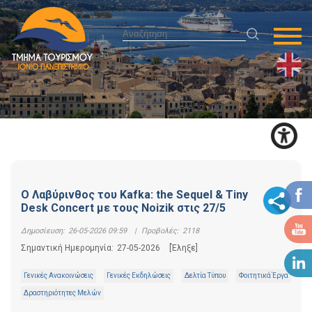
Ο Λαβύρινθος του Kafka: the Sequel & Tiny
Desk Concert με τους Noizik στις 27/5
Δημοσίευση:
26-05-2026 09:59
|
Προβολές:
2118
Σημαντική Ημερομηνία:
27-05-2026
[Έληξε]
Γενικές Ανακοινώσεις
Γενικές Εκδηλώσεις
Δελτία Τύπου
Φοιτητικά Έργα
Δραστηριότητες Μελών