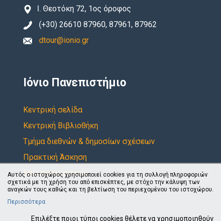
Ι. Θεοτόκη 72, 1ος όροφος
(+30) 26610 87960, 87961, 87962
dtour@ionio.gr
Ιόνιο Πανεπιστήμιο
Κεντρική σελίδα
Κεντρική Βιβλιοθήκη
Τμήμα διεθνών & δημοσίων σχέσεων
Πρακτική Άσκηση
Επιτροπή ερευνών
Αυτός ο ιστοχώρος χρησιμοποιεί cookies για τη συλλογή πληροφοριών
σχετικά με τη χρήση του από επισκέπτες, με στόχο την κάλυψη των
αναγκών τους καθώς και τη βελτίωση του περιεχομένου του ιστοχώρου.
Περισσότερα
Επιλέξτε ποιοι τύποι cookies θέλετε να χρησιμοποιηθούν