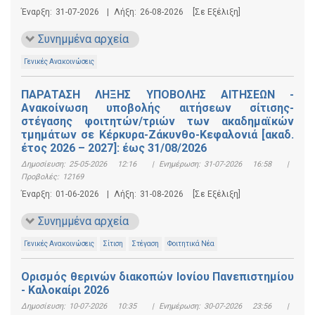
Έναρξη:
31-07-2026
|
Λήξη:
26-08-2026
[Σε Εξέλιξη]
Συνημμένα αρχεία
Γενικές Ανακοινώσεις
ΠΑΡΑΤΑΣΗ ΛΗΞΗΣ ΥΠΟΒΟΛΗΣ ΑΙΤΗΣΕΩΝ -
Ανακοίνωση υποβολής αιτήσεων σίτισης-
στέγασης φοιτητών/τριών των ακαδημαϊκών
τμημάτων σε Κέρκυρα-Ζάκυνθο-Κεφαλονιά [ακαδ.
έτος 2026 – 2027]: έως 31/08/2026
Δημοσίευση:
25-05-2026 12:16
|
Ενημέρωση:
31-07-2026 16:58
|
Προβολές:
12169
Έναρξη:
01-06-2026
|
Λήξη:
31-08-2026
[Σε Εξέλιξη]
Συνημμένα αρχεία
Γενικές Ανακοινώσεις
Σίτιση
Στέγαση
Φοιτητικά Νέα
Ορισμός θερινών διακοπών Ιονίου Πανεπιστημίου
- Καλοκαίρι 2026
Δημοσίευση:
10-07-2026 10:35
|
Ενημέρωση:
30-07-2026 23:56
|