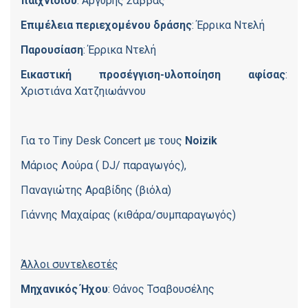
παιχνιδιού
: Αργύρης Σάββας
Επιμέλεια περιεχομένου δράσης
: Έρρικα Ντελή
Παρουσίαση
: Έρρικα Ντελή
Εικαστική προσέγγιση-υλοποίηση αφίσας
:
Χριστιάνα Χατζηιωάννου
Για το Tiny Desk Concert με τους
Noizik
Μάριος Λούρα ( DJ/ παραγωγός),
Παναγιώτης Αραβίδης (βιόλα)
Γιάννης Μαχαίρας (κιθάρα/συμπαραγωγός)
Άλλοι συντελεστές
Μηχανικός Ήχου
: Θάνος Τσαβουσέλης