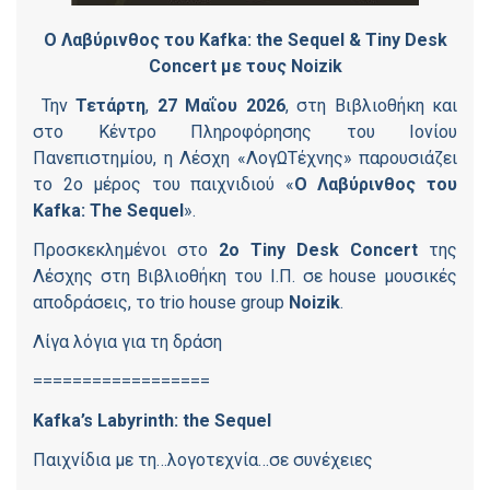
Ο
Λαβύρινθος
του
Kafka: the Sequel
&
Tiny Desk
Concert
με τους
Noizik
Την
Τετάρτη
,
27 Μαΐου 2026
, στη Βιβλιοθήκη και
στο Κέντρο Πληροφόρησης του Ιονίου
Πανεπιστημίου, η Λέσχη «ΛογΩΤέχνης» παρουσιάζει
το 2ο μέρος του παιχνιδιού «
Ο Λαβύρινθος του
Kafka
:
The
Sequel
».
Προσκεκλημένοι στο
2ο
Tiny
Desk
Concert
της
Λέσχης στη Βιβλιοθήκη του Ι.Π. σε house μουσικές
αποδράσεις, το trio house group
Noizik
.
Λίγα λόγια για τη δράση
==================
Kafka
’
s
Labyrinth
:
the
Sequel
Παιχνίδια με τη…λογοτεχνία…σε συνέχειες