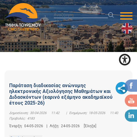
Παράταση διαδικασίας ανώνυμης
ηλεκτρονικής Αξιολόγησης Μαθημάτων και
Διδασκόντων (εαρινό εξάμηνο ακαδημαϊκού
έτους 2025-26)
Δημοσίευση:
30-04-2026 11:42
|
Ενημέρωση:
18-05-2026 11:40
|
Προβολές:
4183
Έναρξη:
04-05-2026
|
Λήξη:
24-05-2026
[Έληξε]