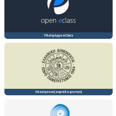
Πλατφόρμα eClass
Ηλεκτρονική καρτέλα φοιτητή