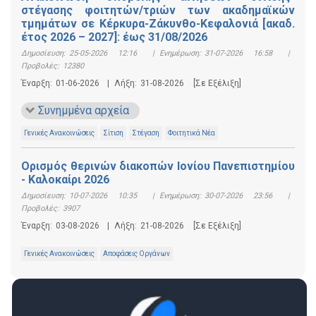
στέγασης φοιτητών/τριών των ακαδημαϊκών
τμημάτων σε Κέρκυρα-Ζάκυνθο-Κεφαλονιά [ακαδ.
έτος 2026 – 2027]: έως 31/08/2026
Δημοσίευση:
25-05-2026 12:16
|
Ενημέρωση:
31-07-2026 16:58
|
Προβολές:
12380
Έναρξη:
01-06-2026
|
Λήξη:
31-08-2026
[Σε Εξέλιξη]
Συνημμένα αρχεία
Γενικές Ανακοινώσεις
Σίτιση
Στέγαση
Φοιτητικά Νέα
Ορισμός θερινών διακοπών Ιονίου Πανεπιστημίου
- Καλοκαίρι 2026
Δημοσίευση:
10-07-2026 10:35
|
Ενημέρωση:
30-07-2026 23:56
|
Προβολές:
3907
Έναρξη:
03-08-2026
|
Λήξη:
21-08-2026
[Σε Εξέλιξη]
Γενικές Ανακοινώσεις
Αποφάσεις Οργάνων