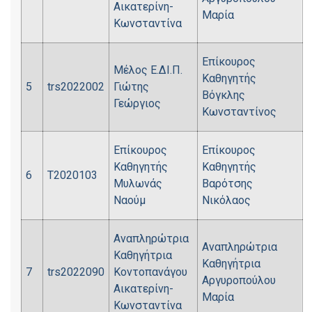
Αικατερίνη-
Μαρία
Κωνσταντίνα
Επίκουρος
Μέλος Ε.ΔΙ.Π.
Καθηγητής
5
trs2022002
Γιώτης
Βόγκλης
Γεώργιος
Κωνσταντίνος
Επίκουρος
Επίκουρος
Καθηγητής
Καθηγητής
6
Τ2020103
Μυλωνάς
Βαρότσης
Ναούμ
Νικόλαος
Αναπληρώτρια
Αναπληρώτρια
Καθηγήτρια
Καθηγήτρια
7
trs2022090
Κοντοπανάγου
Αργυροπούλου
Αικατερίνη-
Μαρία
Κωνσταντίνα