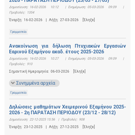
2026 - ΠΑΡΑΤΑΣΗ ΠΕΡΙΟΔΟΥ (23/03 - 27/03)
Δημοσίευση:
16-02-2026 10:12
|
Ενημέρωση:
05-03-2026 09:09
|
Προβολές:
1354
Έναρξη:
16-02-2026
|
Λήξη:
27-03-2026
[Έληξε]
Γραμματεία
Ανακοίνωση για δήλωση Πτυχιακών Εργασιών
Εαρινού Εξαμήνου ακαδ. έτους 2025-2026
Δημοσίευση:
16-02-2026 10:27
|
Ενημέρωση:
05-03-2026 09:09
|
Προβολές:
910
Σημαντική Ημερομηνία:
06-03-2026
[Έληξε]
Συνημμένα αρχεία
Γραμματεία
Δηλώσεις μαθημάτων Χειμερινού Εξαμήνου 2025-
2026 - 2η ΠΑΡΑΤΑΣΗ ΠΕΡΙΟΔΟΥ (23/12 - 28/12)
Δημοσίευση:
22-12-2025 15:56
|
Προβολές:
908
Έναρξη:
23-12-2025
|
Λήξη:
27-12-2025
[Έληξε]