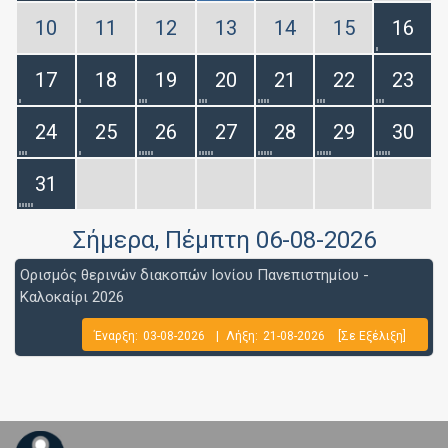
10
11
12
13
14
15
16
17
18
19
20
21
22
23
24
25
26
27
28
29
30
31
Σήμερα
, Πέμπτη 06-08-2026
Ορισμός θερινών διακοπών Ιονίου Πανεπιστημίου -
Καλοκαίρι 2026
Έναρξη:
03-08-2026
|
Λήξη:
21-08-2026
[Σε Εξέλιξη]