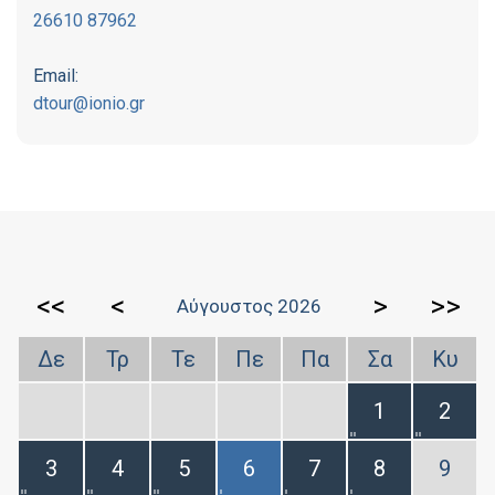
26610 87962
Email:
dtour@ionio.gr
<<
<
>
>>
Αύγουστος 2026
Δε
Τρ
Τε
Πε
Πα
Σα
Κυ
1
2
3
4
5
6
7
8
9