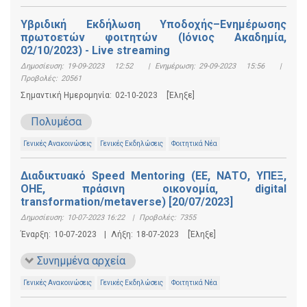
Υβριδική Εκδήλωση Υποδοχής–Ενημέρωσης
πρωτοετών φοιτητών (Ιόνιος Ακαδημία,
02/10/2023) - Live streaming
Δημοσίευση:
19-09-2023 12:52
|
Ενημέρωση:
29-09-2023 15:56
|
Προβολές:
20561
Σημαντική Ημερομηνία:
02-10-2023
[Έληξε]
Πολυμέσα
Γενικές Ανακοινώσεις
Γενικές Εκδηλώσεις
Φοιτητικά Νέα
Διαδικτυακό Speed Mentoring (EE, ΝΑΤΟ, ΥΠΕΞ,
ΟΗΕ, πράσινη οικονομία, digital
transformation/metaverse) [20/07/2023]
Δημοσίευση:
10-07-2023 16:22
|
Προβολές:
7355
Έναρξη:
10-07-2023
|
Λήξη:
18-07-2023
[Έληξε]
Συνημμένα αρχεία
Γενικές Ανακοινώσεις
Γενικές Εκδηλώσεις
Φοιτητικά Νέα