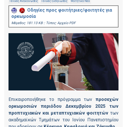
Γενικές Ανακοινώσεις
Γενικές Εκδηλώσεις
Φοιτητικά Νέα
Οδηγίες προς φοιτήτριες/φοιτητές για
ορκωμοσία
Mέγεθος: 181.13 KB :: Τύπος: Αρχείο PDF
Επικαιροποιήθηκε το πρόγραμμα των
προσεχών
ορκωμοσιών περιόδου Δεκεμβρίου 2025 των
προπτυχιακών και μεταπτυχιακών φοιτητών
των
ακαδημαϊκών Τμημάτων του Ιονίου Πανεπιστημίου
που εδρεύουν σε
Κέρκυρα, Κεφαλονιά και Ζάκυνθο.