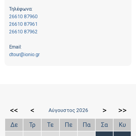
Τηλέφωνα:
26610 87960
26610 87961
26610 87962
Email:
dtour@ionio.gr
<<
<
>
>>
Αύγουστος 2026
Δε
Τρ
Τε
Πε
Πα
Σα
Κυ