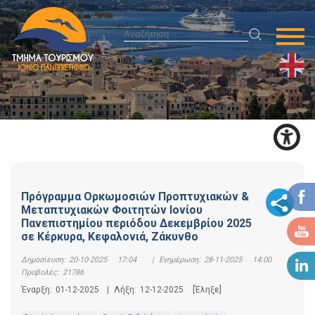
Πρόγραμμα Ορκωμοσιών Προπτυχιακών &
Μεταπτυχιακών Φοιτητών Ιονίου
Πανεπιστημίου περιόδου Δεκεμβρίου 2025
σε Κέρκυρα, Κεφαλονιά, Ζάκυνθο
Δημοσίευση:
20-10-2025 17:04
|
Ενημέρωση:
28-11-2025 14:00
|
Προβολές:
21786
Έναρξη:
01-12-2025
|
Λήξη:
12-12-2025
[Έληξε]