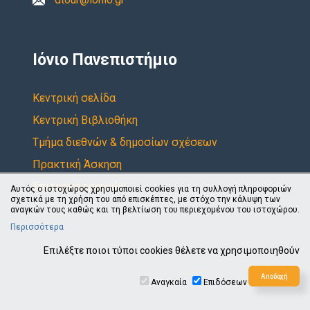
Ιόνιο Πανεπιστήμιο
Κεντρική σελίδα
Κεντρική Βιβλιοθήκη
Τμήμα διεθνών & δημοσίων σχέσεων
Πρακτική Άσκηση
Επιτροπή ερευνών
Αυτός ο ιστοχώρος χρησιμοποιεί cookies για τη συλλογή πληροφοριών
σχετικά με τη χρήση του από επισκέπτες, με στόχο την κάλυψη των
αναγκών τους καθώς και τη βελτίωση του περιεχομένου του ιστοχώρου.
Περισσότερα
Επιλέξτε ποιοι τύποι cookies θέλετε να χρησιμοποιηθούν
© 2021
Αναγκαία
Επιδόσεων