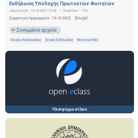
Εκδήλωση Υποδοχής Πρωτοετών Φοιτητών
Δημοσίευση:
14-10-2022 13:48
|
Προβολές:
1782
Σημαντική Ημερομηνία:
19-10-2022
[Έληξε]
Συνημμένα αρχεία
Γενικές Ανακοινώσεις
Γενικές Εκδηλώσεις
Φοιτητικά Νέα
Πλατφόρμα eClass