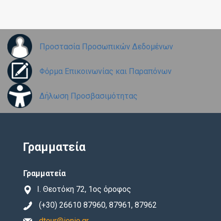
Προστασία Προσωπικών Δεδομένων
Φόρμα Επικοινωνίας και Παραπόνων
Δήλωση Προσβασιμότητας
Γραμματεία
Γραμματεία
Ι. Θεοτόκη 72, 1ος όροφος
(+30) 26610 87960, 87961, 87962
dtour@ionio.gr