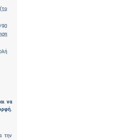
(το
/90
ηση
ολή
αι να
ορφή.
α την