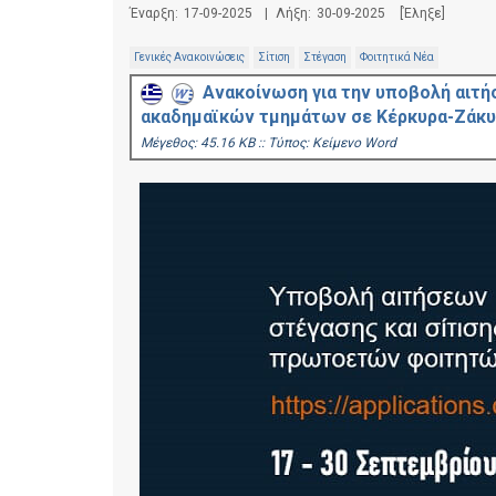
Έναρξη:
17-09-2025
|
Λήξη:
30-09-2025
[Έληξε]
Γενικές Ανακοινώσεις
Σίτιση
Στέγαση
Φοιτητικά Νέα
Ανακοίνωση για την υποβολή αιτή
ακαδημαϊκών τμημάτων σε Κέρκυρα-Ζάκυν
Mέγεθος: 45.16 KB :: Τύπος: Kείμενο Word