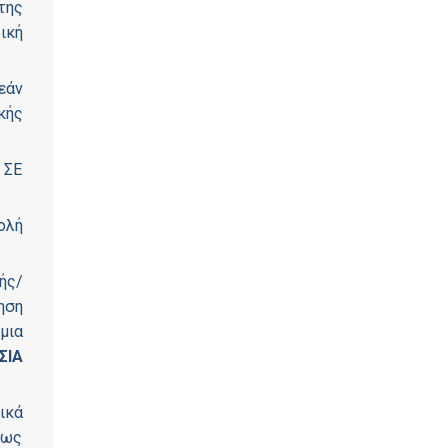
της
ική
εάν
κής
 ΣΕ
ολή
ής/
ηση
μια
ΣΙΑ
ικά
 ως