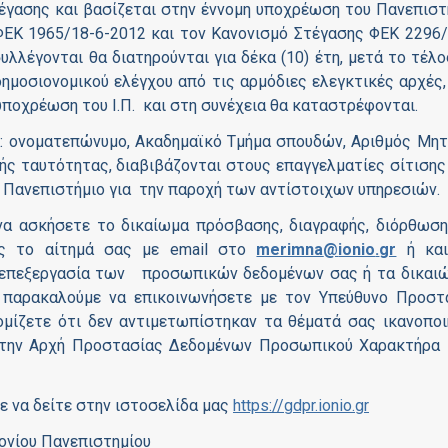
τέγασης και βασίζεται στην έννομη υποχρέωση του Πανεπιστ
/ΦΕΚ 1965/18-6-2012 και τον Κανονισμό Στέγασης ΦΕΚ 2296/
υλλέγονται θα διατηρούνται για δέκα (10) έτη, μετά το τέλο
δημοσιονομικού ελέγχου από τις αρμόδιες ελεγκτικές αρχές, 
υποχρέωση του Ι.Π. και στη συνέχεια θα καταστρέφονται.
ένα: ονοματεπώνυμο, Ακαδημαϊκό Τμήμα σπουδών, Αριθμός Μη
ής ταυτότητας, διαβιβάζονται στους επαγγελματίες σίτισης 
ο Πανεπιστήμιο για την παροχή των αντίστοιχων υπηρεσιών.
να ασκήσετε το δικαίωμα πρόσβασης, διαγραφής, διόρθωση
ας το αίτημά σας με email στο
merimna
@
ionio
.
gr
ή και
ν επεξεργασία των προσωπικών δεδομένων σας ή τα δικαι
 παρακαλούμε να επικοινωνήσετε με τον Υπεύθυνο Προστ
νομίζετε ότι δεν αντιμετωπίστηκαν τα θέματά σας ικανοποι
στην Αρχή Προστασίας Δεδομένων Προσωπικού Χαρακτήρα
ε να δείτε στην ιστοσελίδα μας
https
://
gdpr
.
ionio
.
gr
Ιονίου Πανεπιστημίου