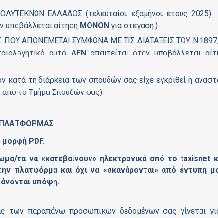
ΛΥΤΕΚΝΩΝ ΕΛΛΑΔΟΣ (τελευταίου εξαμήνου έτους 2025)
αν υποβάλλεται αίτηση
ΜΟΝΟΝ
για στέγαση.
)
ΠΟΥ ΑΠΟΝΕΜΕΤΑΙ ΣΥΜΦΩΝΑ ΜΕ ΤΙΣ ΔΙΑΤΑΞΕΙΣ ΤΟΥ Ν.1897
καιολογητικό αυτό
ΔΕΝ
απαιτείται όταν υποβάλλεται αίτ
ατά τη διάρκεια των σπουδών σας είχε εγκριθεί η αναστ
α από το Τμήμα Σπουδών σας).
Σ ΠΛΑΤΦΟΡΜΑΣ
σε μορφή
PDF
.
ίωμα/τα να «κατεβαίνουν» ηλεκτρονικά από το
taxisnet
κ
την πλατφόρμα και όχι να «σκανάρονται» από έντυπη μ
βάνονται υπόψη.
ας των παραπάνω προσωπικών δεδομένων σας γίνεται γι