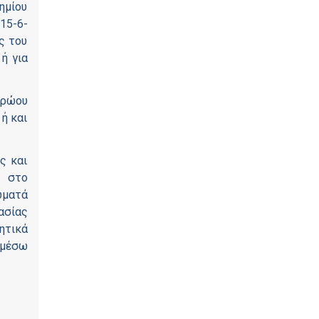
ημίου
15-6-
ς του
ή για
τρώου
ή και
ς και
 στο
ώματά
ασίας
ητικά
 μέσω