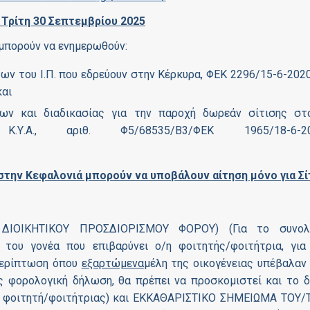
 Τρίτη 30 Σεπτεμβρίου 2025
 μπορούν να ενημερωθούν:
ν του Ι.Π. που εδρεύουν στην Κέρκυρα, ΦΕΚ 2296/15-6-2020,
και
ων και διαδικασίας για την παροχή δωρεάν σίτισης στ
Κ.Υ.Α., αριθ. Φ5/68535/Β3/ΦΕΚ 1965/18-6-2
την Κεφαλονιά μπορούν να υποβάλουν αίτηση μόνο για Σί
ΔΙΟΙΚΗΤΙΚΟΥ ΠΡΟΣΔΙΟΡΙΣΜΟΥ ΦΟΡΟΥ) (Για το συνολ
 του γονέα που επιβαρύνει ο/η φοιτητής/φοιτήτρια, για
περίπτωση όπου
εξαρτώμενα
μέλη της οικογένειας υπέβαλαν 
ς φορολογική δήλωση, θα πρέπει να προσκομιστεί και το δ
 φοιτητή/φοιτήτριας) και
ΕΚΚΑΘΑΡΙΣΤΙΚΟ ΣΗΜΕΙΩΜΑ ΤΟΥ/