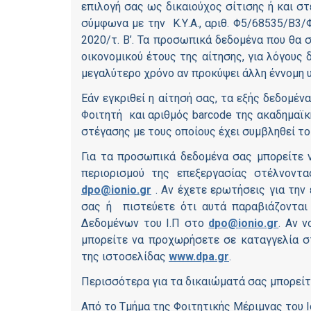
επιλογή σας ως δικαιούχος σίτισης ή και σ
σύμφωνα με την Κ.Υ.Α., αριθ. Φ5/68535/Β3
2020/τ. Β’. Τα προσωπικά δεδομένα που θα σ
οικονομικού έτους της αίτησης, για λόγους 
μεγαλύτερο χρόνο αν προκύψει άλλη έννομη 
Εάν εγκριθεί η αίτησή σας, τα εξής δεδομ
Φοιτητή και αριθμός barcode της ακαδημαϊκ
στέγασης με τους οποίους έχει συμβληθεί τ
Για τα προσωπικά δεδομένα σας μπορείτε 
περιορισμού της επεξεργασίας στέλνοντ
dpo
@
ionio
.
gr
. Αν έχετε ερωτήσεις για τη
σας ή πιστεύετε ότι αυτά παραβιάζονται
Δεδομένων του Ι.Π στο
dpo
@
ionio
.
gr
. Αν 
μπορείτε να προχωρήσετε σε καταγγελία 
της ιστοσελίδας
www
.
dpa
.
gr
.
Περισσότερα για τα δικαιώματά σας μπορείτ
Από το Τμήμα της Φοιτητικής Μέριμνας του 