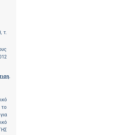
 τ.
ους
012
τιση
.
ικό
 το
για
ικό
ΤΗΣ