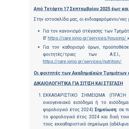
Από Τετάρτη 17 Σεπτεμβρίου 2025 έως και
Στην ιστοσελίδα μας, οι ενδιαφερόμενοι/νες
Για τον κανονισμό στέγασης των Τμημάτω
Β’
https://care.ionio.gr/services/housing/
Για τον καθορισμό όρων, προϋποθέσε
φοιτητές/τριες των Α.Ε.Ι., 
https://care.ionio.gr/services/nutrition/
.
Οι φοιτητές των Ακαδημαϊκών Τμημάτων σ
ΔΙΚΑΙΟΛΟΓΗΤΙΚΑ
ΓΙΑ ΣΙΤΙΣΗ ΚΑΙ ΣΤΕΓΑΣΗ
ΕΚΚΑΘΑΡΙΣΤΙΚΟ ΣΗΜΕΙΩΜΑ (ΠΡΑΞΗ 
οικογενειακό εισόδημα ή το εισόδημα
φορολογικό έτος 2024)
Σημείωση
: σε 
το φορολογικό έτος 2024 και δική του
τους εκκαθαριστικό σημείωμα (αδέλφια