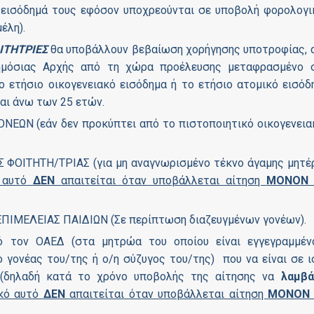
 εισόδημά τους εφόσον υποχρεούνται σε υποβολή φορολογι
έλη).
ΙΤΗΤΡΙΕΣ
θα υποβάλλουν βεβαίωση χορήγησης υποτροφίας, 
Δημόσιας Αρχής από τη χώρα προέλευσης μεταφρασμένο 
ο ετήσιο οικογενειακό εισόδημα ή το ετήσιο ατομικό εισόδ
αι άνω των 25 ετών.
ΩΝ (εάν δεν προκύπτει από το πιστοποιητικό οικογενεια
ΦΟΙΤΗΤΗ/ΤΡΙΑΣ (για μη αναγνωρισμένο τέκνο άγαμης μητέ
ό αυτό
ΔΕΝ
απαιτείται όταν υποβάλλεται αίτηση
ΜΟΝΟ
ΙΜΕΛΕΙΑΣ ΠΑΙΔΙΩΝ (Σε περίπτωση διαζευγμένων γονέων).
τον ΟΑΕΔ (στα μητρώα του οποίου είναι εγγεγραμμέν
ο γονέας του/της ή ο/η σύζυγος του/της) που να είναι σε ι
 (δηλαδή κατά το χρόνο υποβολής της αίτησης να
λαμβά
ικό αυτό
ΔΕΝ
απαιτείται όταν υποβάλλεται αίτηση
ΜΟΝΟ