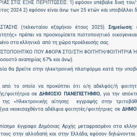
ΙΑΣ ΣΤΙΣ ΕΞΗΣ ΠΕΡΙΠΤΩΣΕΙΣ: 1) εφόσον υπέβαλε δική του/
τος 2024 2) εφόσον είναι άνω των 25 ετών και υποβάλλει δ
ΣΤΑΣΗΣ (τελευταίου εξαμήνου έτους 2025).
Σημείωση:
τητής» πρέπει να προσκομίσετε πιστοποιητικό οικογενεια
ένο στα ελληνικά από τη χώρα προέλευσής σας.
ΠΙΣΤΟΠΟΙΗΤΙΚΟ ΠΟΥ ΑΦΟΡΑ ΣΤΟ/ΣΤΗ ΦΟΙΤΗΤΗ/ΦΟΙΤΗΤΡΙΑ Ή
σοστό αναπηρίας 67% και άνω).
ία θα βρείτε στην ηλεκτρονική πλατφόρμα κατά την υποβ
πό το οποίο να προκύπτει ότι ο/η αδελφός/ή φοιτητ
τής/φοιτήτρια σε
ΔΗΜΟΣΙΟ ΠΑΝΕΠΙΣΤΗΜΙΟ
, για την απόκτ
 της «Ηλεκτρονικής αίτησης εγγραφής στην τριτοβάθ
(για νεοεισαχθέντα αδέλφια φοιτητές/φοιτήτριες σε
ΔΗΜΟ
επίσημο έγγραφο Δημόσιας Αρχής μεταφρασμένο στα ελλην
ά τους στην αλλοδαπή και στην Ελλάδα, εφόσον δηλώνονται