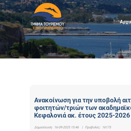
Αρχι
Ανακοίνωση για την υποβολή αι
φοιτητών/τριών των ακαδημαϊκ
Κεφαλονιά ακ. έτους 2025-2026
Δημοσίευση:
16-09-2025 15:46
|
Προβολές:
16175