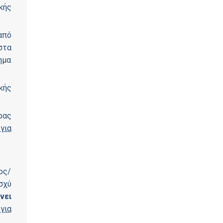
κής
από
στα
ημα
κής
ρας
Ν
για
ος/
σχύ
νει
Ν
για