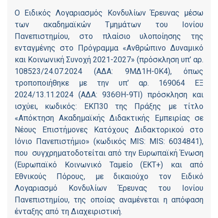
Ο Ειδικός Λογαριασμός Κονδυλίων Έρευνας μέσω
των ακαδημαϊκών Τμημάτων του Ιονίου
Πανεπιστημίου, στο πλαίσιο υλοποίησης της
ενταγμένης στο Πρόγραμμα «Ανθρώπινο Δυναμικό
και Κοινωνική Συνοχή 2021-2027» (πρόσκληση υπ’ αρ.
108523/24.07.2024 (ΑΔΑ: 9ΜΔ1Η-0Κ4), όπως
τροποποιήθηκε με την υπ’ αρ. 169064 ΕΞ
2024/13.11.2024 (ΑΔΑ: 936ΘΗ-9ΤΙ) πρόσκληση και
ισχύει, κωδικός: ΕΚΠ30 της Πράξης με τίτλο
«Απόκτηση Ακαδημαϊκής Διδακτικής Εμπειρίας σε
Νέους Επιστήμονες Κατόχους Διδακτορικού στο
Ιόνιο Πανεπιστήμιο» (κωδικός MIS: MIS: 6034841),
που συγχρηματοδοτείται από την Ευρωπαϊκή Ένωση
(Ευρωπαϊκό Κοινωνικό Ταμείο (ΕΚΤ+) και από
Εθνικούς Πόρους, με δικαιούχο τον Ειδικό
Λογαριασμό Κονδυλίων Έρευνας του Ιονίου
Πανεπιστημίου, της οποίας αναμένεται η απόφαση
ένταξης από τη Διαχειριστική.