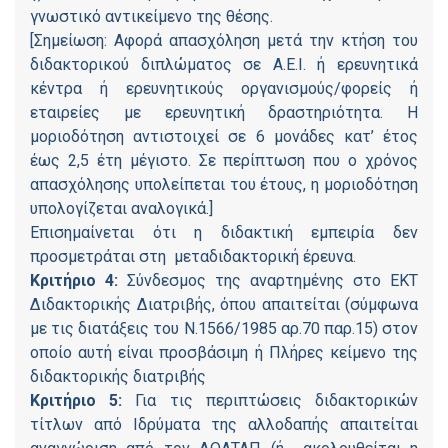
γνωστικό αντικείμενο της θέσης.
[Σημείωση: Αφορά απασχόληση μετά την κτήση του
διδακτορικού διπλώματος σε Α.Ε.Ι. ή ερευνητικά
κέντρα ή ερευνητικούς οργανισμούς/φορείς ή
εταιρείες με ερευνητική δραστηριότητα. Η
μοριοδότηση αντιστοιχεί σε 6 μονάδες κατ’ έτος
έως 2,5 έτη μέγιστο. Σε περίπτωση που ο χρόνος
απασχόλησης υπολείπεται του έτους, η μοριοδότηση
υπολογίζεται αναλογικά.]
Επισημαίνεται ότι η διδακτική εμπειρία δεν
προσμετράται στη μεταδιδακτορική έρευνα.
Κριτήριο 4:
Σύνδεσμος της αναρτημένης στο ΕΚΤ
Διδακτορικής Διατριβής, όπου απαιτείται (σύμφωνα
με τις διατάξεις του Ν.1566/1985 αρ.70 παρ.15) στον
οποίο αυτή είναι προσβάσιμη ή Πλήρες κείμενο της
διδακτορικής διατριβής
Κριτήριο 5:
Για τις περιπτώσεις διδακτορικών
τίτλων από Ιδρύματα της αλλοδαπής απαιτείται