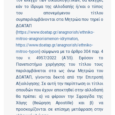
τον έλεγχο των δικαιολογητικών, θα ελέγχει,
εάν το ίδρυμα της αλλοδαπής ή/και ο τύπος
του απονεμόμενου τίτλου
συμπεριλαμβάνονται στα Μητρώα που τηρεί ο
ΔΟΑΤΑΠ
(
https://www.doatap.gr/anagnorish/ethniko-
mitroo-anagnorismenon-idrymaton
,
https://www.doatap.gr/anagnorish/ethniko-
mitroo-typon
) σύμφωνα με το άρθρο 304 παρ. 4
του ν. 4957/2022 (Α΄55). Εφόσον το
Πανεπιστήμιο χορήγησης του τίτλου τους
περιλαμβάνεται στα ως άνω Μητρώα του
ΔΟΑΤΑΠ, γίνονται δεκτά από την Επιτροπή
Αξιολόγησης. Σε αυτή την περίπτωση οι τίτλοι
σπουδών που έχουν αποκτηθεί στην αλλοδαπή
θα πρέπει: α) να φέρουν την Σφραγίδα της
Χάγης (θεώρηση Apostille) και β) να
προσκομίζονται σε επίσημη μετάφραση στην