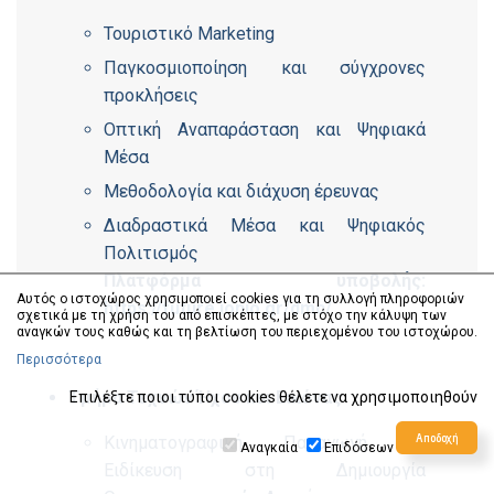
Τουριστικό Marketing
Παγκοσμιοποίηση και σύγχρονες
προκλήσεις
Οπτική Αναπαράσταση και Ψηφιακά
Μέσα
Μεθοδολογία και διάχυση έρευνας
Διαδραστικά Μέσα και Ψηφιακός
Πολιτισμός
Πλατφόρμα υποβολής:
Αυτός ο ιστοχώρος χρησιμοποιεί cookies για τη συλλογή πληροφοριών
https://future.ionio.gr/dmc/
σχετικά με τη χρήση του από επισκέπτες, με στόχο την κάλυψη των
αναγκών τους καθώς και τη βελτίωση του περιεχομένου του ιστοχώρου.
Περισσότερα
Τμήμα Τεχνών Ήχου και Εικόνας
Επιλέξτε ποιοι τύποι cookies θέλετε να χρησιμοποιηθούν
Κινηματογραφική Παραγωγή με
Αναγκαία
Επιδόσεων
Ειδίκευση στη Δημιουργία