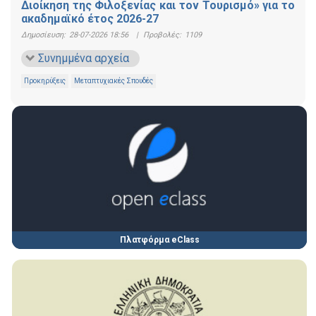
Διοίκηση της Φιλοξενίας και τον Τουρισμό» για το
ακαδημαϊκό έτος 2026-27
Δημοσίευση:
28-07-2026 18:56
|
Προβολές:
1109
Συνημμένα αρχεία
Προκηρύξεις
Μεταπτυχιακές Σπουδές
Πλατφόρμα eClass