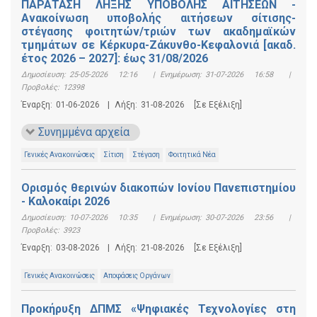
ΠΑΡΑΤΑΣΗ ΛΗΞΗΣ ΥΠΟΒΟΛΗΣ ΑΙΤΗΣΕΩΝ -
Ανακοίνωση υποβολής αιτήσεων σίτισης-
στέγασης φοιτητών/τριών των ακαδημαϊκών
τμημάτων σε Κέρκυρα-Ζάκυνθο-Κεφαλονιά [ακαδ.
έτος 2026 – 2027]: έως 31/08/2026
Δημοσίευση:
25-05-2026 12:16
|
Ενημέρωση:
31-07-2026 16:58
|
Προβολές:
12398
Έναρξη:
01-06-2026
|
Λήξη:
31-08-2026
[Σε Εξέλιξη]
Συνημμένα αρχεία
Γενικές Ανακοινώσεις
Σίτιση
Στέγαση
Φοιτητικά Νέα
Ορισμός θερινών διακοπών Ιονίου Πανεπιστημίου
- Καλοκαίρι 2026
Δημοσίευση:
10-07-2026 10:35
|
Ενημέρωση:
30-07-2026 23:56
|
Προβολές:
3923
Έναρξη:
03-08-2026
|
Λήξη:
21-08-2026
[Σε Εξέλιξη]
Γενικές Ανακοινώσεις
Αποφάσεις Οργάνων
Προκήρυξη ΔΠΜΣ «Ψηφιακές Τεχνολογίες στη