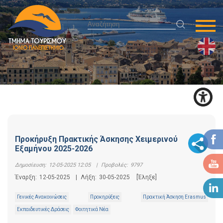
Προκήρυξη Πρακτικής Άσκησης Χειμερινού
Εξαμήνου 2025-2026
Δημοσίευση:
12-05-2025 12:05
|
Προβολές:
9797
Έναρξη:
12-05-2025
|
Λήξη:
30-05-2025
[Έληξε]
Γενικές Ανακοινώσεις
Προκηρύξεις
Πρακτική Άσκηση Erasmus
Εκπαιδευτικές Δράσεις
Φοιτητικά Νέα