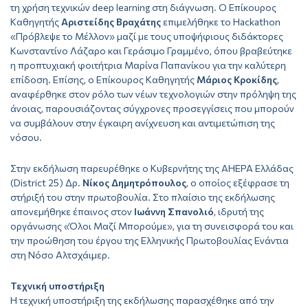
τη χρήση τεχνικών deep learning στη διάγνωση. Ο Επίκουρος
Καθηγητής
Αριστείδης Βραχάτης
επιμελήθηκε το Hackathon
«Πρόβλεψε το Μέλλον» μαζί με τους υποψήφιους διδάκτορες
Κωνσταντίνο Λάζαρο και Γεράσιμο Γραμμένο, όπου βραβεύτηκε
η προπτυχιακή φοιτήτρια Μαρίνα Παπανίκου για την καλύτερη
επίδοση. Επίσης, ο Επίκουρος Καθηγητής
Μάριος Κροκίδης
,
αναφέρθηκε στον ρόλο των νέων τεχνολογιών στην πρόληψη της
άνοιας, παρουσιάζοντας σύγχρονες προσεγγίσεις που μπορούν
να συμβάλουν στην έγκαιρη ανίχνευση και αντιμετώπιση της
νόσου.
Στην εκδήλωση παρευρέθηκε ο Κυβερνήτης της AHEPA Ελλάδας
(District 25) Δρ.
Νίκος Δημητρόπουλος
, ο οποίος εξέφρασε τη
στήριξή του στην πρωτοβουλία. Στο πλαίσιο της εκδήλωσης
απονεμήθηκε έπαινος στον
Ιωάννη Σπανολιό
, ιδρυτή της
οργάνωσης «Όλοι Μαζί Μπορούμε», για τη συνεισφορά του και
την προώθηση του έργου της Ελληνικής Πρωτοβουλίας Ενάντια
στη Νόσο Αλτσχάιμερ.
Τεχνική υποστήριξη
Η τεχνική υποστήριξη της εκδήλωσης παρασχέθηκε από την