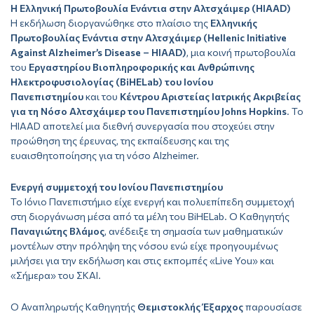
Η Ελληνική Πρωτοβουλία Ενάντια στην Αλτσχάιμερ (HIAAD)
Η εκδήλωση διοργανώθηκε στο πλαίσιο της
Ελληνικής
Πρωτοβουλίας Ενάντια στην Αλτσχάιμερ (Hellenic Initiative
Against Alzheimer’s Disease – HIAAD)
, μια κοινή πρωτοβουλία
του
Εργαστηρίου Βιοπληροφορικής και Ανθρώπινης
Ηλεκτροφυσιολογίας (BiHELab) του Ιονίου
Πανεπιστημίου
και του
Κέντρου Αριστείας Ιατρικής Ακριβείας
για τη Νόσο Αλτσχάιμερ του Πανεπιστημίου Johns Hopkins
. Το
HIAAD αποτελεί μια διεθνή συνεργασία που στοχεύει στην
προώθηση της έρευνας, της εκπαίδευσης και της
ευαισθητοποίησης για τη νόσο Alzheimer.
Ενεργή συμμετοχή του Ιονίου Πανεπιστημίου
Το Ιόνιο Πανεπιστήμιο είχε ενεργή και πολυεπίπεδη συμμετοχή
στη διοργάνωση μέσα από τα μέλη του BiHELab. Ο Καθηγητής
Παναγιώτης Βλάμος
, ανέδειξε τη σημασία των μαθηματικών
μοντέλων στην πρόληψη της νόσου ενώ είχε προηγουμένως
μιλήσει για την εκδήλωση και στις εκπομπές «Live You» και
«Σήμερα» του ΣΚΑΙ.
Ο Αναπληρωτής Καθηγητής
Θεμιστοκλής Έξαρχος
παρουσίασε