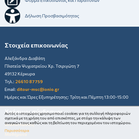
Φόρμα Επικοινωνίας και Παραπόνων
Δήλωση Προσβασιμότητας
Στοιχεία επικοινωνίας
Αλεξάνδρα Διαβάτη
Πλατεία Ψυχιατρείου Χρ. Τσιριγώτη 7
49132 Κέρκυρα
Τηλ.:
26610 87759
Email:
ditour-msc@ionio.gr
Ημέρες και Ώρες Εξυπηρέτησης: Τρίτη και Πέμπτη 13:00-15:00
Χρήσιμοι σύνδεσμοι
Αυτός ο ιστοχώρος χρησιμοποιεί cookies για τη συλλογή πληροφοριών
σχετικά με τη χρήση του από επισκέπτες, με στόχο την κάλυψη των
αναγκών τους καθώς και τη βελτίωση του περιεχομένου του ιστοχώρου.
Ανακοινώσεις
Περισσότερα
Μαθήματα