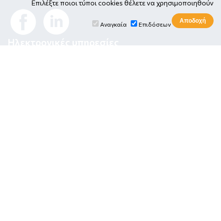
Επιλέξτε ποιοι τύποι cookies θέλετε να χρησιμοποιηθούν
Αναγκαία
Επιδόσεων
Ηλεκτρονικές υπηρεσίες
Πλατφόρμα Open E-Class
Ηλεκτρονική καρτέλα φοιτητή
Ηλεκτρονικό ταχυδρομείο
Κεντρική Βιβλιοθήκη
Ιόνιο Πανεπιστήμιο
•
Τμήμα Πληροφορικής
•
Τμήμα
Τουρισμού