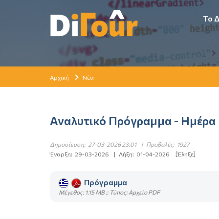
Το 
Αρχική
Νέα
Αναλυτικό Πρόγραμμα - Ημέρα 
Δημοσίευση:
27-03-2026 23:01
|
Προβολές:
1927
Έναρξη:
29-03-2026
|
Λήξη:
01-04-2026
[Έληξε]
Πρόγραμμα
Mέγεθος: 1.15 MB :: Τύπος: Αρχείο PDF