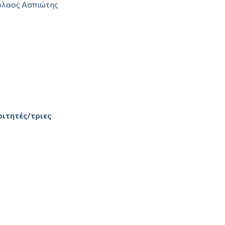
όλαος Ασπιώτης
οιτητές/τριες