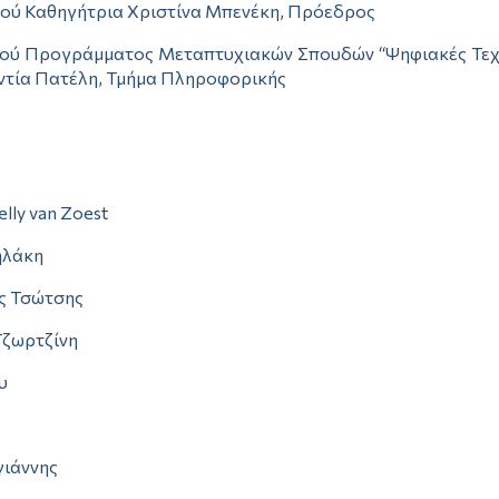
ού Καθηγήτρια Χριστίνα Μπενέκη, Πρόεδρος
ού Προγράμματος Μεταπτυχιακών Σπουδών “Ψηφιακές Τεχνο
ντία Πατέλη, Τμήμα Πληροφορικής
elly van Zoest
θηλάκη
ος Τσώτσης
Τζωρτζίνη
υ
γιάννης