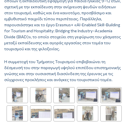
οποίων η εκπαιδευτική εφαρμογή για παιδιά ηλικίας 9–12 ετών,
σχετική με την εκπαίδευση στην ανίχνευση ψευδών ειδήσεων
στον τουρισμό, καθώς και ένα καινοτόμο, προσβάσιμο και
εμβυθιστικό παιχνίδι τύπου περιπέτειας. Παράλληλα,
παρουσιάστηκε και το έργο Erasmus+ «AI-Enabled Skill-Building
for Tourism and Hospitality: Bridging the Industry–Academia
Divide (BIAD)», το οποίο στοχεύει στη γεφύρωση του χάσματος
μεταξύ εκπαίδευσης και αγοράς εργασίας στον τομέα του
τουρισμού και της φιλοξενίας.
Η συμμετοχή του Τμήματος Τουρισμού επιβεβαιώνει τη
δέσμευσή του στην παραγωγή υψηλού επιπέδου επιστημονικής
γνώσης και στην ουσιαστική διασύνδεση της έρευνας με τις
σύγχρονες προκλήσεις και ανάγκες του τουριστικού τομέα.