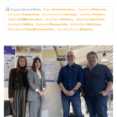
Συμμετέχοντα Μέλη
Νίκος
Αντωνόπουλος
Χριστίνα
Μπενέκη
Αντώνιος
Κορφιάτης
Κωνσταντίνος
Αρτίκης
Ιωάννης
Πούλιος
Μαρία
Σαββινοπούλου
Νικόλαος
Μπάνος
Αλκμήνη
Γκρίτζαλη
Αγγελική
Ξυθάλη
Βασιλική
Φραγκούδη
Μιλτιάδης
Μπότσης
Αθανάσιος
Παπαβλασόπουλος
Κωνσταντίνος
Βόγκλης