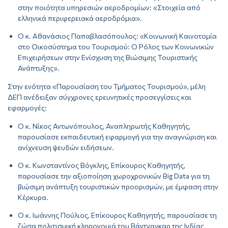
στην ποιότητα υπηρεσιών αεροδρομίων: «Στοιχεία από
ελληνικά περιφερειακά αεροδρόμια».
Ο κ. Αθανάσιος Παπαβλασόπουλος: «Κοινωνική Καινοτομία
στο Οικοσύστημα του Τουρισμού: Ο Ρόλος των Κοινωνικών
Επιχειρήσεων στην Ενίσχυση της Βιώσιμης Τουριστικής
Ανάπτυξης».
Στην ενότητα «Παρουσίαση του Τμήματος Τουρισμού», μέλη
ΔΕΠ ανέδειξαν σύγχρονες ερευνητικές προσεγγίσεις και
εφαρμογές:
Ο κ. Νίκος Αντωνόπουλος, Αναπληρωτής Καθηγητής,
παρουσίασε εκπαιδευτική εφαρμογή για την αναγνώριση και
ανίχνευση ψευδών ειδήσεων.
Ο κ. Κωνσταντίνος Βόγκλης, Επίκουρος Καθηγητής,
παρουσίασε την αξιοποίηση χωροχρονικών Big Data για τη
βιώσιμη ανάπτυξη τουριστικών προορισμών, με έμφαση στην
Κέρκυρα.
Ο κ. Ιωάννης Πούλιος, Επίκουρος Καθηγητής, παρουσίασε τη
ζώσα πολιτισμική κληρονομιά του Βάντναγκαρ της Ινδίας