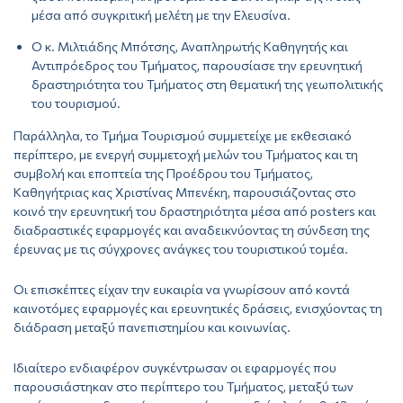
μέσα από συγκριτική μελέτη με την Ελευσίνα.
Ο κ. Μιλτιάδης Μπότσης, Αναπληρωτής Καθηγητής και
Αντιπρόεδρος του Τμήματος, παρουσίασε την ερευνητική
δραστηριότητα του Τμήματος στη θεματική της γεωπολιτικής
του τουρισμού.
Παράλληλα, το Τμήμα Τουρισμού συμμετείχε με εκθεσιακό
περίπτερο, με ενεργή συμμετοχή μελών του Τμήματος και τη
συμβολή και εποπτεία της Προέδρου του Τμήματος,
Καθηγήτριας κας Χριστίνας Μπενέκη, παρουσιάζοντας στο
κοινό την ερευνητική του δραστηριότητα μέσα από posters και
διαδραστικές εφαρμογές και αναδεικνύοντας τη σύνδεση της
έρευνας με τις σύγχρονες ανάγκες του τουριστικού τομέα.
Οι επισκέπτες είχαν την ευκαιρία να γνωρίσουν από κοντά
καινοτόμες εφαρμογές και ερευνητικές δράσεις, ενισχύοντας τη
διάδραση μεταξύ πανεπιστημίου και κοινωνίας.
Ιδιαίτερο ενδιαφέρον συγκέντρωσαν οι εφαρμογές που
παρουσιάστηκαν στο περίπτερο του Τμήματος, μεταξύ των