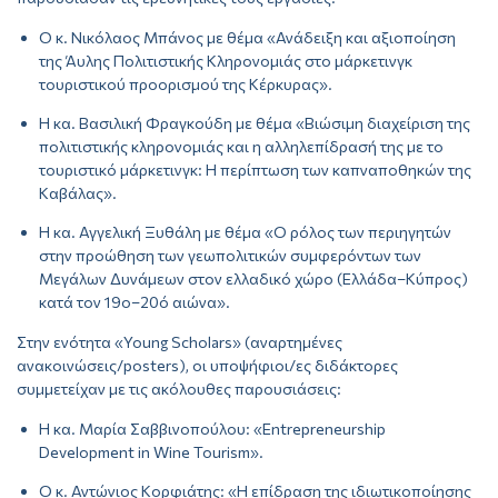
Ο κ. Νικόλαος Μπάνος με θέμα «Ανάδειξη και αξιοποίηση
της Άυλης Πολιτιστικής Κληρονομιάς στο μάρκετινγκ
τουριστικού προορισμού της Κέρκυρας».
Η κα. Βασιλική Φραγκούδη με θέμα «Βιώσιμη διαχείριση της
πολιτιστικής κληρονομιάς και η αλληλεπίδρασή της με το
τουριστικό μάρκετινγκ: Η περίπτωση των καπναποθηκών της
Καβάλας».
Η κα. Αγγελική Ξυθάλη με θέμα «Ο ρόλος των περιηγητών
στην προώθηση των γεωπολιτικών συμφερόντων των
Μεγάλων Δυνάμεων στον ελλαδικό χώρο (Ελλάδα–Κύπρος)
κατά τον 19ο–20ό αιώνα».
Στην ενότητα «Young Scholars» (αναρτημένες
ανακοινώσεις/posters), οι υποψήφιοι/ες διδάκτορες
συμμετείχαν με τις ακόλουθες παρουσιάσεις:
Η κα. Μαρία Σαββινοπούλου: «Entrepreneurship
Development in Wine Tourism».
Ο κ. Αντώνιος Κορφιάτης: «Η επίδραση της ιδιωτικοποίησης