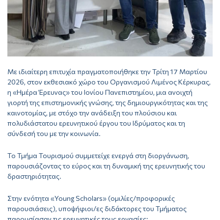
Με ιδιαίτερη επιτυχία πραγματοποιήθηκε την Τρίτη 17 Μαρτίου
2026, στον εκθεσιακό χώρο του Οργανισμού Λιμένος Κέρκυρας,
η «Ημέρα Έρευνας» του Ιονίου Πανεπιστημίου, μια ανοιχτή
γιορτή της επιστημονικής γνώσης, της δημιουργικότητας και της
καινοτομίας, με στόχο την ανάδειξη του πλούσιου και
πολυδιάστατου ερευνητικού έργου του Ιδρύματος και τη
σύνδεσή του με την κοινωνία.
Το Τμήμα Τουρισμού συμμετείχε ενεργά στη διοργάνωση,
παρουσιάζοντας το εύρος και τη δυναμική της ερευνητικής του
δραστηριότητας.
Στην ενότητα «Young Scholars» (ομιλίες/προφορικές
παρουσιάσεις), υποψήφιοι/ες διδάκτορες του Τμήματος
παρουσίασαν τις ερευνητικές τους εργασίες: