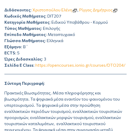
Διδάσκοντες
:
Χριστοπούλου Ελένη
,
Ρίγγας Δημήτριος
Κωδικός Μαθήματος
: DIT207
Κατηγορία Μαθήματος
: Ειδικού Υποβάθρου - Κορμού
Τύπος Μαθήματος
: Επιλογής
Επίπεδο Μαθήματος
: Μεταπτυχιακό
Γλώσσα Μαθήματος
: Ελληνικά
Εξάμηνο
: Β΄
ECTS
: 5
Ώρες Διδασκαλίας
: 3
Σελίδα E Class
:
https://opencourses.ionio.gr/courses/DTO204/
Σύντομη Περιγραφή
:
Πρακτικές Βιωσιμότητας. Μέσα πληροφόρησης και
βιωσιμότητα. Τα ψηφιακά μέσα εναντίον του φαινομένου του
υπερτουρισμού. Τα ψηφιακά μέσα στην προώθηση
εναλλακτικών περιόδων τουρισμού, εναλλακτικών τουριστικών
προορισμών, εναλλακτικών μορφών τουρισμού, εναλλακτικών
τουριστικών καταλυμάτων, εναλλακτικού τουριστικού
περιεχομένου. Τα ψηφιακά μέσα στην συνεργασία μεταξύ