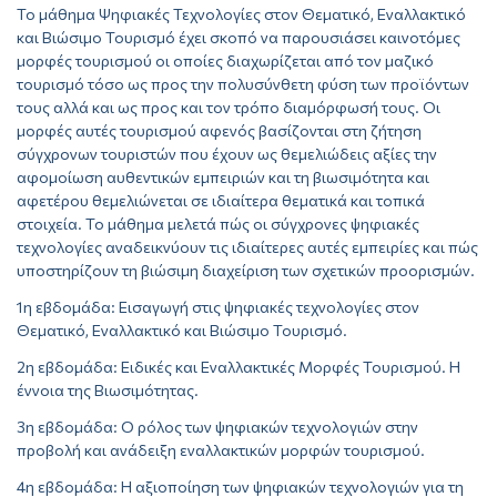
Το μάθημα Ψηφιακές Τεχνολογίες στον Θεματικό, Εναλλακτικό
και Βιώσιμο Τουρισμό έχει σκοπό να παρουσιάσει καινοτόμες
μορφές τουρισμού οι οποίες διαχωρίζεται από τον μαζικό
τουρισμό τόσο ως προς την πολυσύνθετη φύση των προϊόντων
τους αλλά και ως προς και τον τρόπο διαμόρφωσή τους. Οι
μορφές αυτές τουρισμού αφενός βασίζονται στη ζήτηση
σύγχρονων τουριστών που έχουν ως θεμελιώδεις αξίες την
αφομοίωση αυθεντικών εμπειριών και τη βιωσιμότητα και
αφετέρου θεμελιώνεται σε ιδιαίτερα θεματικά και τοπικά
στοιχεία. Το μάθημα μελετά πώς οι σύγχρονες ψηφιακές
τεχνολογίες αναδεικνύουν τις ιδιαίτερες αυτές εμπειρίες και πώς
υποστηρίζουν τη βιώσιμη διαχείριση των σχετικών προορισμών.
1η εβδομάδα: Εισαγωγή στις ψηφιακές τεχνολογίες στον
Θεματικό, Εναλλακτικό και Βιώσιμο Τουρισμό.
2η εβδομάδα: Ειδικές και Εναλλακτικές Μορφές Τουρισμού. Η
έννοια της Βιωσιμότητας.
3η εβδομάδα: Ο ρόλος των ψηφιακών τεχνολογιών στην
προβολή και ανάδειξη εναλλακτικών μορφών τουρισμού.
4η εβδομάδα: Η αξιοποίηση των ψηφιακών τεχνολογιών για τη