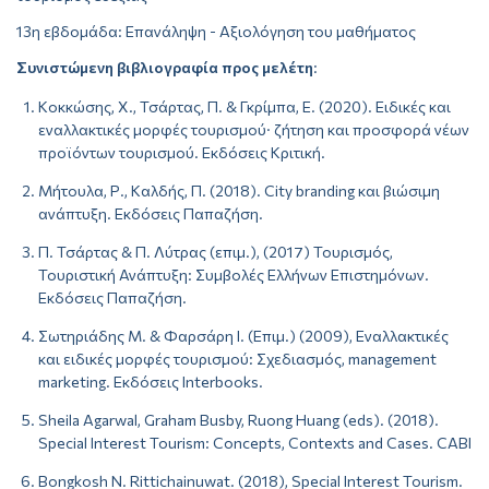
13η εβδομάδα: Επανάληψη - Αξιολόγηση του μαθήματος
Συνιστώμενη βιβλιογραφία προς μελέτη
:
Κοκκώσης, Χ., Τσάρτας, Π. & Γκρίμπα, Ε. (2020). Ειδικές και
εναλλακτικές μορφές τουρισμού· ζήτηση και προσφορά νέων
προϊόντων τουρισμού. Εκδόσεις Κριτική.
Μήτουλα, Ρ., Καλδής, Π. (2018). City branding και βιώσιμη
ανάπτυξη. Εκδόσεις Παπαζήση.
Π. Τσάρτας & Π. Λύτρας (επιμ.), (2017) Τουρισμός,
Τουριστική Ανάπτυξη: Συμβολές Ελλήνων Επιστημόνων.
Εκδόσεις Παπαζήση.
Σωτηριάδης Μ. & Φαρσάρη Ι. (Επιμ.) (2009), Εναλλακτικές
και ειδικές μορφές τουρισμού: Σχεδιασμός, management
marketing. Εκδόσεις Interbooks.
Sheila Agarwal, Graham Busby, Ruong Huang (eds). (2018).
Special Interest Tourism: Concepts, Contexts and Cases. CABI
Bongkosh N. Rittichainuwat. (2018), Special Interest Tourism.