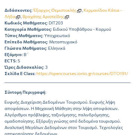
Διδάσκοντες
:
Έξαρχος Θεμιστοκλής
,
Κερμανίδου Κάτια -
Λήδα
,
Βραχάτης Αριστείδης
Κωδικός Μαθήματος
: DIT203
Κατηγορία Μαθήματος
: Ειδικού Υποβάθρου - Κορμού
Τύπος Μαθήματος
: Υποχρεωτικό
Επίπεδο Μαθήματος
: Μεταπτυχιακό
Γλώσσα Μαθήματος
: Ελληνικά
Εξάμηνο
: Β΄
ECTS
: 5
Ώρες Διδασκαλίας
: 3
Σελίδα E Class
:
https://opencourses.ionio.gr/courses/DTO191/
Σύντομη Περιγραφή
:
Ευφυής Διαχείριση Δεδομένων Τουρισμού. Ευφυής λήψη
αποφάσεων. Η Μηχανική Μάθηση στην λήψη αποφάσεων.
Αλγόριθμοι πρόβλεψης, ταξινόμησης, παλινδρόμησης,
ομαδοποίησης. Εξόρυξη γνώσης από δεδομένα τουρισμού.
Αναλυτική Μεγάλων Δεδομένων στον Τουρισμό. Τεχνολογίες
οπτικοποίησης δεδομένων.