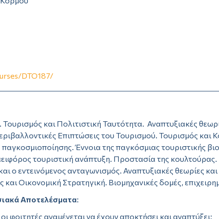
- Κορμού
courses/DTO187/
 Τουρισμός και Πολιτιστική Ταυτότητα. Αναπτυξιακές θεωρί
εριβαλλοντικές Επιπτώσεις του Τουρισμού. Τουρισμός και Κ
ης παγκοσμιοποίησης. Έννοια της παγκόσμιας τουριστικής β
αειφόρος τουριστική ανάπτυξη. Προστασία της κουλτούρας. 
και ο εντεινόμενος ανταγωνισμός. Αναπτυξιακές θεωρίες κα
ς και Οικονομική Στρατηγική. Βιομηχανικές δομές, επιχειρη
ησιακά Αποτελέσματα
:
ι φοιτητές αναμένεται να έχουν αποκτήσει και αναπτύξει: