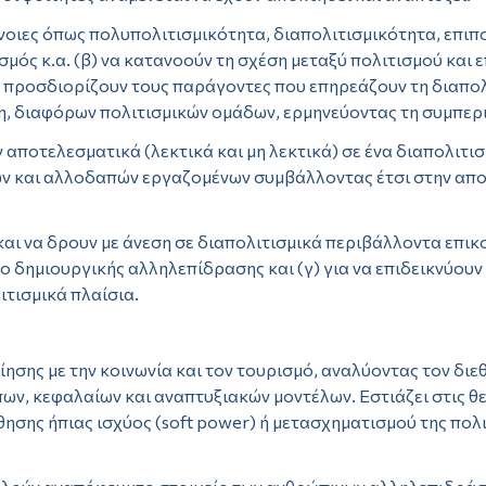
νοιες όπως πολυπολιτισμικότητα, διαπολιτισμικότητα, επιπο
μός κ.α. (β) να κατανοούν τη σχέση μεταξύ πολιτισμού και επ
δ) προσδιορίζουν τους παράγοντες που επηρεάζουν τη διαπολ
η, διαφόρων πολιτισμικών ομάδων, ερμηνεύοντας τη συμπερ
αποτελεσματικά (λεκτικά και μη λεκτικά) σε ένα διαπολιτισμ
ών και αλλοδαπών εργαζομένων συμβάλλοντας έτσι στην απο
αι να δρουν με άνεση σε διαπολιτισμικά περιβάλλοντα επικοι
ίο δημιουργικής αλληλεπίδρασης και (γ) για να επιδεικνύο
τισμικά πλαίσια.
ίησης με την κοινωνία και τον τουρισμό, αναλύοντας τον δι
ν, κεφαλαίων και αναπτυξιακών μοντέλων. Εστιάζει στις θε
ησης ήπιας ισχύος (soft power) ή μετασχηματισμού της πολ