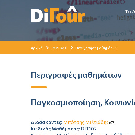
Το 
Αρχική
Το ΔΠΜΣ
Περιγραφές μαθημάτων
Περιγραφές μαθημάτων
Παγκοσμιοποίηση, Κοινωνί
Διδάσκοντες
:
Μπότσης Μιλτιάδης
Κωδικός Μαθήματος
: DIT107