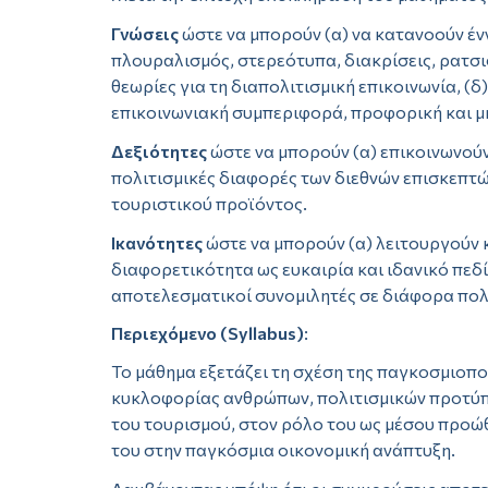
Γνώσεις
ώστε να μπορούν (α) να κατανοούν έν
πλουραλισμός, στερεότυπα, διακρίσεις, ρατσισ
θεωρίες για τη διαπολιτισμική επικοινωνία, (
επικοινωνιακή συμπεριφορά, προφορική και μ
Δεξιότητες
ώστε να μπορούν (α) επικοινωνούν 
πολιτισμικές διαφορές των διεθνών επισκεπτ
τουριστικού προϊόντος.
Ικανότητες
ώστε να μπορούν (α) λειτουργούν κ
διαφορετικότητα ως ευκαιρία και ιδανικό πεδ
αποτελεσματικοί συνομιλητές σε διάφορα πολι
Περιεχόμενο (Syllabus)
:
Το μάθημα εξετάζει τη σχέση της παγκοσμιοπο
κυκλοφορίας ανθρώπων, πολιτισμικών προτύπω
του τουρισμού, στον ρόλο του ως μέσου προώθ
του στην παγκόσμια οικονομική ανάπτυξη.