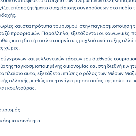
λούν αναπόφευκτο στοιχείο των ανθρώπινων αλληλεπιδράσε
γίζει επίσης ζητήματα διαχείρισης συγκρούσεων στο πεδίο τ
οδοχής.
θεωρίες και στα πρότυπα τουρισμού, στην παγκοσμιοποίηση τ
αξύ προορισμών. Παράλληλα, εξετάζονται οι κοινωνικές, πολ
θώς και η διττή του λειτουργία ως μοχλού ανάπτυξης αλλά κ
ες χώρες.
σύγχρονων και μελλοντικών τάσεων του διεθνούς τουρισμού, 
γία της παγκοσμιοποιημένης οικονομίας και στη διεθνή κινη
Στο πλαίσιο αυτό, εξετάζεται επίσης ο ρόλος των Μέσων Μα
ικής αλλαγής, καθώς και η ανάγκη προστασίας της πολιτιστ
και κουλτούρας.
τουρισμός
γκόσμια κοινότητα