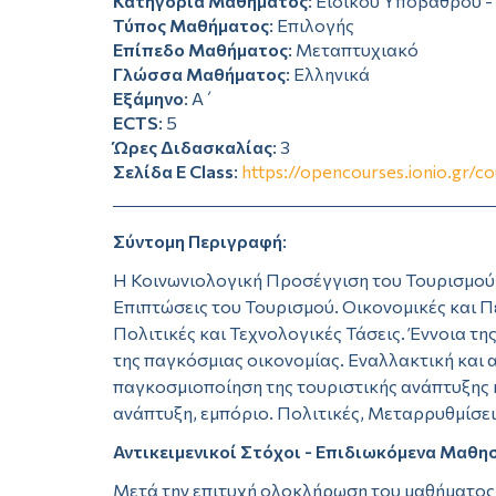
Κατηγορία Μαθήματος
: Ειδικού Υποβάθρου 
Τύπος Μαθήματος
: Επιλογής
Επίπεδο Μαθήματος
: Μεταπτυχιακό
Γλώσσα Μαθήματος
: Ελληνικά
Εξάμηνο
: Α΄
ECTS
: 5
Ώρες Διδασκαλίας
: 3
Σελίδα E Class
:
https://opencourses.ionio.gr/
Σύντομη Περιγραφή
:
Η Κοινωνιολογική Προσέγγιση του Τουρισμού.
Επιπτώσεις του Τουρισμού. Οικονομικές και Π
Πολιτικές και Τεχνολογικές Τάσεις. Έννοια τ
της παγκόσμιας οικονομίας. Εναλλακτική και 
παγκοσμιοποίηση της τουριστικής ανάπτυξης 
ανάπτυξη, εμπόριο. Πολιτικές, Μεταρρυθμίσει
Αντικειμενικοί Στόχοι - Επιδιωκόμενα Μαθ
Μετά την επιτυχή ολοκλήρωση του μαθήματος ο