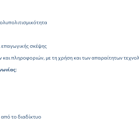
πολυπολιτισμικότητα
ι επαγωγικής σκέψης
 και πληροφοριών, με τη χρήση και των απαραίτητων τεχνο
νωνίας
:
 από το διαδίκτυο